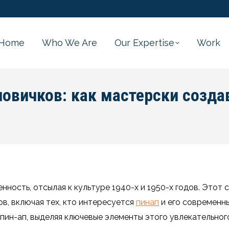
Home
Who We Are
Our Expertise
Work
новичков: как мастерски созда
нность, отсылая к культуре 1940-х и 1950-х годов. Этот 
в, включая тех, кто интересуется
пинап
и его современн
 пин-ап, выделяя ключевые элементы этого увлекательного