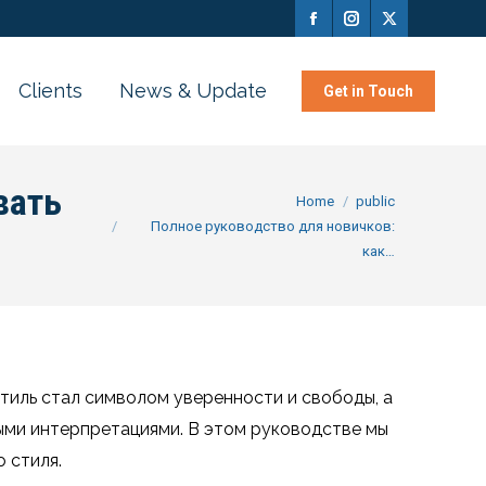
Clients
News & Update
Get in Touch
вать
You are here:
Home
public
Полное руководство для новичков:
как…
стиль стал символом уверенности и свободы, а
ыми интерпретациями. В этом руководстве мы
 стиля.