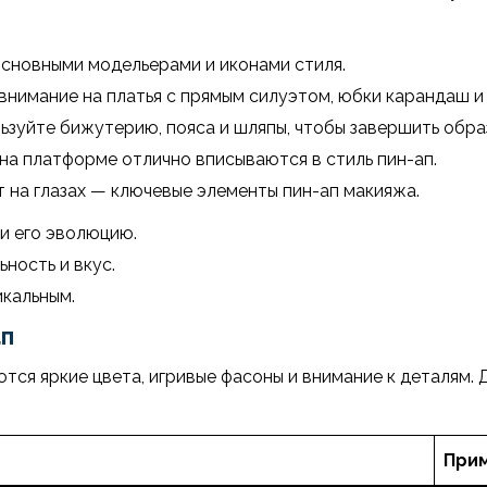
основными модельерами и иконами стиля.
нимание на платья с прямым силуэтом, юбки карандаш и 
зуйте бижутерию, пояса и шляпы, чтобы завершить обра
на платформе отлично вписываются в стиль пин-ап.
т на глазах — ключевые элементы пин-ап макияжа.
и его эволюцию.
ность и вкус.
кальным.
ап
тся яркие цвета, игривые фасоны и внимание к деталям.
При