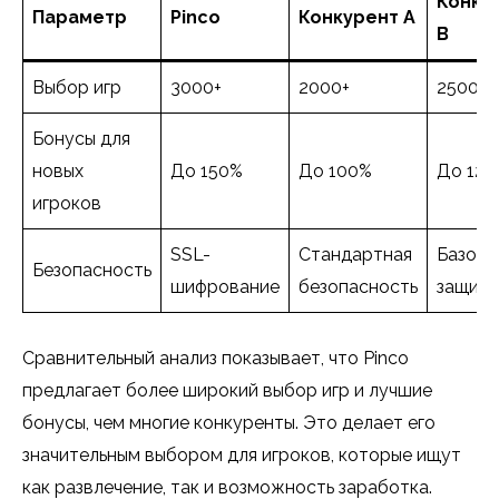
Конку
Параметр
Pinco
Конкурент A
B
Выбор игр
3000+
2000+
2500+
Бонусы для
новых
До 150%
До 100%
До 125
игроков
SSL-
Стандартная
Базова
Безопасность
шифрование
безопасность
защита
Сравнительный анализ показывает, что Pinco
предлагает более широкий выбор игр и лучшие
бонусы, чем многие конкуренты. Это делает его
значительным выбором для игроков, которые ищут
как развлечение, так и возможность заработка.