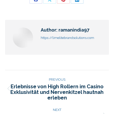
Author:
ramanindia97
https://limelitebrandsolutions.com
PREVIOUS
Erlebnisse von High Rollern im Casino
Exklusivität und Nervenkitzel hautnah
erleben
NEXT