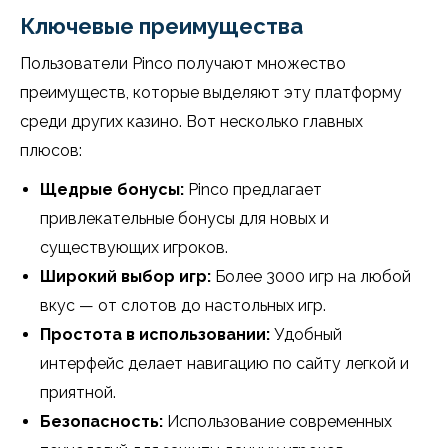
Ключевые преимущества
Пользователи Pinco получают множество
преимуществ, которые выделяют эту платформу
среди других казино. Вот несколько главных
плюсов:
Щедрые бонусы:
Pinco предлагает
привлекательные бонусы для новых и
существующих игроков.
Широкий выбор игр:
Более 3000 игр на любой
вкус — от слотов до настольных игр.
Простота в использовании:
Удобный
интерфейс делает навигацию по сайту легкой и
приятной.
Безопасность:
Использование современных