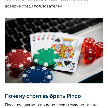
доверие среди пользователей.
Почему стоит выбрать Pinco
Pinco предлагает своим пользователям не только