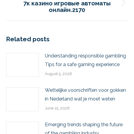
7к казино игровые автоматы
онлайн.2170
Related posts
Understanding responsible gambling
Tips for a safe gaming experience
August 5, 2026
Wettelijke voorschriften voor gokken
in Nederland wat je moet weten
June 15, 2026
Emerging trends shaping the future
of the gambling industry