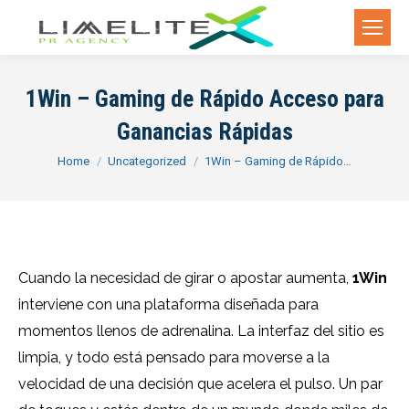
1Win – Gaming de Rápido Acceso para
Ganancias Rápidas
You are here:
Home
Uncategorized
1Win – Gaming de Rápido…
Cuando la necesidad de girar o apostar aumenta,
1Win
interviene con una plataforma diseñada para
momentos llenos de adrenalina. La interfaz del sitio es
limpia, y todo está pensado para moverse a la
velocidad de una decisión que acelera el pulso. Un par