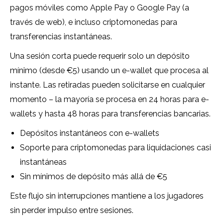
pagos móviles como Apple Pay o Google Pay (a
través de web), e incluso criptomonedas para
transferencias instantáneas.
Una sesión corta puede requerir solo un depósito
mínimo (desde €5) usando un e-wallet que procesa al
instante. Las retiradas pueden solicitarse en cualquier
momento – la mayoría se procesa en 24 horas para e-
wallets y hasta 48 horas para transferencias bancarias.
Depósitos instantáneos con e-wallets
Soporte para criptomonedas para liquidaciones casi
instantáneas
Sin mínimos de depósito más allá de €5
Este flujo sin interrupciones mantiene a los jugadores
sin perder impulso entre sesiones.