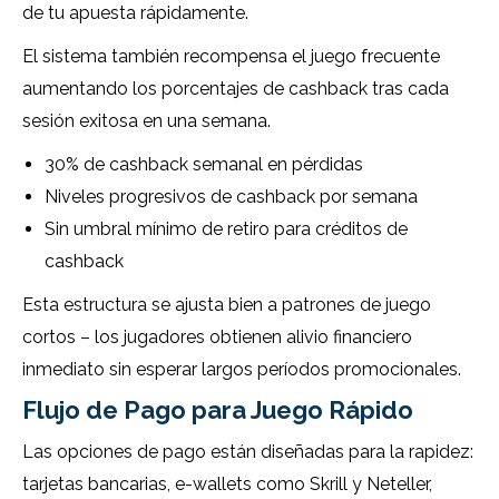
de tu apuesta rápidamente.
El sistema también recompensa el juego frecuente
aumentando los porcentajes de cashback tras cada
sesión exitosa en una semana.
30% de cashback semanal en pérdidas
Niveles progresivos de cashback por semana
Sin umbral mínimo de retiro para créditos de
cashback
Esta estructura se ajusta bien a patrones de juego
cortos – los jugadores obtienen alivio financiero
inmediato sin esperar largos períodos promocionales.
Flujo de Pago para Juego Rápido
Las opciones de pago están diseñadas para la rapidez:
tarjetas bancarias, e-wallets como Skrill y Neteller,