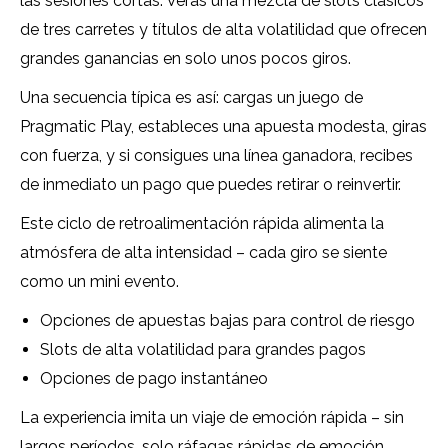
las sesiones cortas. Verás una mezcla de slots clásicos
de tres carretes y títulos de alta volatilidad que ofrecen
grandes ganancias en solo unos pocos giros.
Una secuencia típica es así: cargas un juego de
Pragmatic Play, estableces una apuesta modesta, giras
con fuerza, y si consigues una línea ganadora, recibes
de inmediato un pago que puedes retirar o reinvertir.
Este ciclo de retroalimentación rápida alimenta la
atmósfera de alta intensidad – cada giro se siente
como un mini evento.
Opciones de apuestas bajas para control de riesgo
Slots de alta volatilidad para grandes pagos
Opciones de pago instantáneo
La experiencia imita un viaje de emoción rápida – sin
largos períodos, solo ráfagas rápidas de emoción.