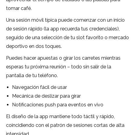
tomar café.
Una sesión móvil típica puede comenzar con un inicio
de sesión rápido (la app recuerda tus credenciales),
seguido de una selección de tu slot favorito o mercado
deportivo en dos toques.
Puedes hacer apuestas o girar los carretes mientras
esperas tu próxima reunión – todo sin salir de la
pantalla de tu teléfono.
Navegación fácil de usar
Mecánica de deslizar para girar
Notificaciones push para eventos en vivo
El diseño de la app mantiene todo táctil y rápido,
coincidiendo con el patrón de sesiones cortas de alta
intensidad.