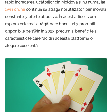
rapid încrederea jucătorilor din Moldova și nu numai, iar
1win online
continuă să atragă noi utilizatori prin inovații
constante și oferte atractive. În acest articol, vom
explora cele mai atrăgătoare bonusuri și promoții
disponibile pe 1Win în 2023, precum și beneficiile și
caracteristicile care fac din această platformă o
alegere excelentă.