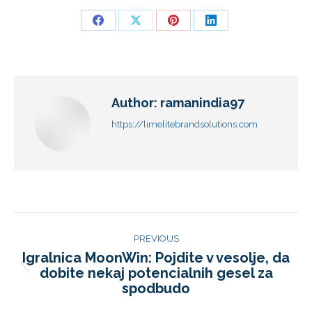
Author:
ramanindia97
https://limelitebrandsolutions.com
PREVIOUS
Igralnica MoonWin: Pojdite v vesolje, da
dobite nekaj potencialnih gesel za
spodbudo