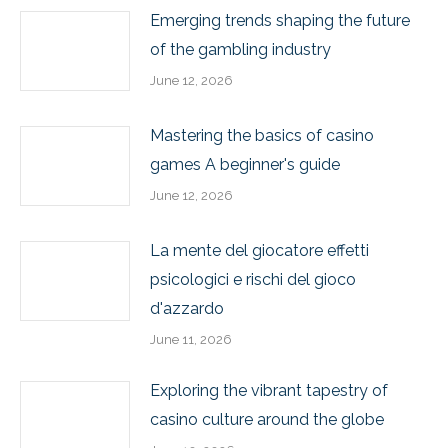
Emerging trends shaping the future
of the gambling industry
June 12, 2026
Mastering the basics of casino
games A beginner's guide
June 12, 2026
La mente del giocatore effetti
psicologici e rischi del gioco
d'azzardo
June 11, 2026
Exploring the vibrant tapestry of
casino culture around the globe