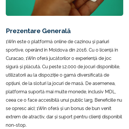
Prezentare Generală
1Win este o platformă online de cazinou și pariuri
sportive, operând în Moldova din 2016. Cu o licență în
Curacao, 1Win oferă jucătorilor o experiență de joc
sigură și plăcută. Cu peste 12.000 de jocuri disponibile,
utilizatorii au la dispoziție o gamă diversificată de
opțiuni, de la sloturi la jocuri de masă. De asemenea,
platforma suportă mai multe monede, inclusiv MDL,
ceea ce o face accesibilă unui public larg. Beneficiile nu
se opresc aici; 1Win oferă și un bonus de bun venit
extrem de atractiv, dar și suport pentru clienți disponibil
non-stop.