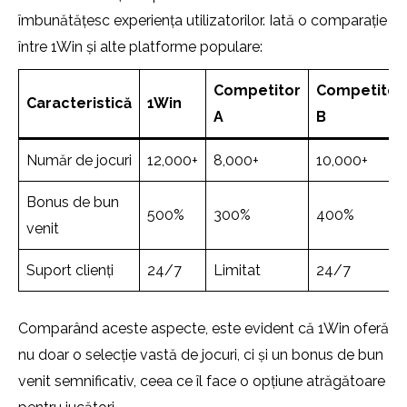
îmbunătățesc experiența utilizatorilor. Iată o comparație
între 1Win și alte platforme populare:
Competitor
Competitor
Caracteristică
1Win
A
B
Număr de jocuri
12,000+
8,000+
10,000+
Bonus de bun
500%
300%
400%
venit
Suport clienți
24/7
Limitat
24/7
Comparând aceste aspecte, este evident că 1Win oferă
nu doar o selecție vastă de jocuri, ci și un bonus de bun
venit semnificativ, ceea ce îl face o opțiune atrăgătoare