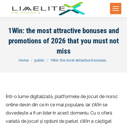
1Win: the most attractive bonuses and
promotions of 2026 that you must not
miss
You are here:
Home
public
1Win: the most attractive bonuses…
Într-o lume digitalizată, platformele de jocuri de noroc
online devin din ce în ce mai populare, iar 1Win se
dovedește a fi un lider în acest domeniu. Cu o oferă
variată de jocuri și opțiuni de pariuri, 1Win a câștigat