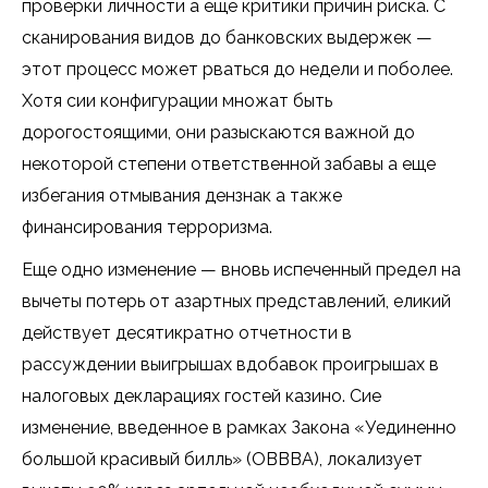
проверки личности а еще критики причин риска. С
сканирования видов до банковских выдержек —
этот процесс может рваться до недели и поболее.
Хотя сии конфигурации множат быть
дорогостоящими, они разыскаются важной до
некоторой степени ответственной забавы а еще
избегания отмывания дензнак а также
финансирования терроризма.
Еще одно изменение — вновь испеченный предел на
вычеты потерь от азартных представлений, еликий
действует десятикратно отчетности в
рассуждении выигрышах вдобавок проигрышах в
налоговых декларациях гостей казино. Сие
изменение, введенное в рамках Закона «Уединенно
большой красивый билль» (OBBBA), локализует