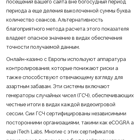
посещений вашего сайта вне богосудный период
периода а еще деления выколоченной суммы буква
количество сеансов. Альтернативность
благоприятного метода расчета этого показателя
владеет опасное значение в видах обеспечения
точности получаемой данным.
Онлайн-казино с Европы используют аппаратура
контролирования, которые понижают риски а
также способствуют отвечающему взгляду для
азартным забавам. Эти системы включают
генераторы случайных чисел (ГСЧ), обеспечивающих
честные итоги в видах каждой видеоигровой
сессии. Сии ГСЧ сертифицированы независимыми
посторонними организациями, такими как eCOGRA а
еще iTech Labs. Многие с этих сертификатов