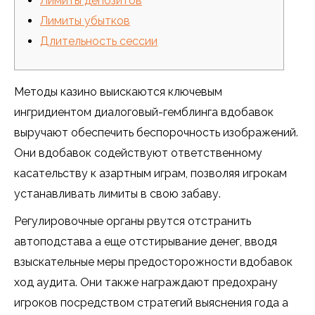
Лимиты депозитов
Лимиты убытков
Длительность сессии
Методы казино выискаются ключевым
ингридиентом диалоговый-гемблинга вдобавок
выручают обеспечить беспорочность изображений.
Они вдобавок содействуют ответственному
касательству к азартным играм, позволяя игрокам
устанавливать лимиты в свою забаву.
Регулировочные органы рвутся отстранить
автоподстава а еще отстирывание денег, вводя
взыскательные меры предосторожности вдобавок
ход аудита.
Они также награждают предохрану
игроков посредством стратегий выяснения года а