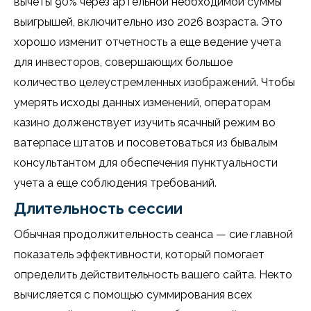
вычеты 90% через артельной необходимой суммы
выигрышей, включительно изо 2026 возраста. Это
хорошо изменит отчетность а еще ведение учета
для инвесторов, совершающих большое
количество целеустремленных изображений. Чтобы
умерять исходы данных изменений, операторам
казино долженствует изучить ясачный режим во
ватерпасе штатов и посоветоваться из бывалым
консультантом для обеспечения пунктуальности
учета а еще соблюдения требований.
Длительность сессии
Обычная продолжительность сеанса — сие главной
показатель эффективности, который помогает
определить действительность вашего сайта. Некто
вычисляется с помощью суммирования всех