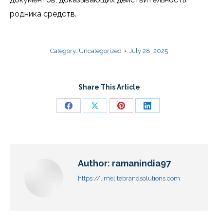
родника средств.
Category:
Uncategorized
July 28, 2025
Share This Article
Author:
ramanindia97
https://limelitebrandsolutions.com