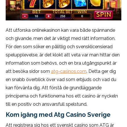
Att utforska onlinekasinon kan vara både spännande
och givande, men det är viktigt med rätt information.
För den som söker en pålitlig och svensklicensierad
spelupplevelse, är det klokt att veta var man hittar den
information som behövs, och en bra utgångspunkt är
att besöka sidor som
atg-casinos.com
. Detta ger dig
en snabb överblick över vad som erbjuds och vad du
kan förvänta dig. Att förstå de grundläggande
principerna och funktionerna hos ett casino är nyckeln
till en positiv och ansvarsfull spelstund.
Kom igång med Atg Casino Sverige
Att registrera sig hos ett svenskt casino som ATG är