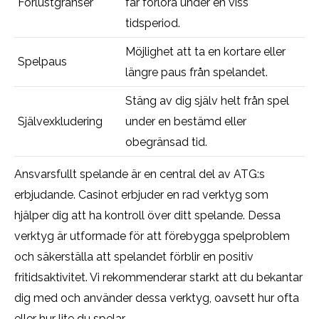
Förlustgränser
får förlora under en viss
tidsperiod.
Möjlighet att ta en kortare eller
Spelpaus
längre paus från spelandet.
Stäng av dig själv helt från spel
Självexkludering
under en bestämd eller
obegränsad tid.
Ansvarsfullt spelande är en central del av ATG:s
erbjudande. Casinot erbjuder en rad verktyg som
hjälper dig att ha kontroll över ditt spelande. Dessa
verktyg är utformade för att förebygga spelproblem
och säkerställa att spelandet förblir en positiv
fritidsaktivitet. Vi rekommenderar starkt att du bekantar
dig med och använder dessa verktyg, oavsett hur ofta
eller hur lite du spelar.