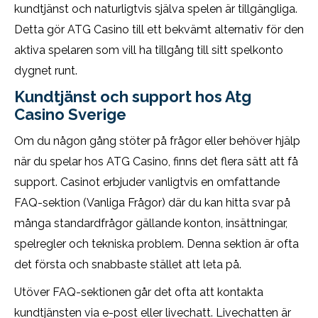
kundtjänst och naturligtvis själva spelen är tillgängliga.
Detta gör ATG Casino till ett bekvämt alternativ för den
aktiva spelaren som vill ha tillgång till sitt spelkonto
dygnet runt.
Kundtjänst och support hos Atg
Casino Sverige
Om du någon gång stöter på frågor eller behöver hjälp
när du spelar hos ATG Casino, finns det flera sätt att få
support. Casinot erbjuder vanligtvis en omfattande
FAQ-sektion (Vanliga Frågor) där du kan hitta svar på
många standardfrågor gällande konton, insättningar,
spelregler och tekniska problem. Denna sektion är ofta
det första och snabbaste stället att leta på.
Utöver FAQ-sektionen går det ofta att kontakta
kundtjänsten via e-post eller livechatt. Livechatten är