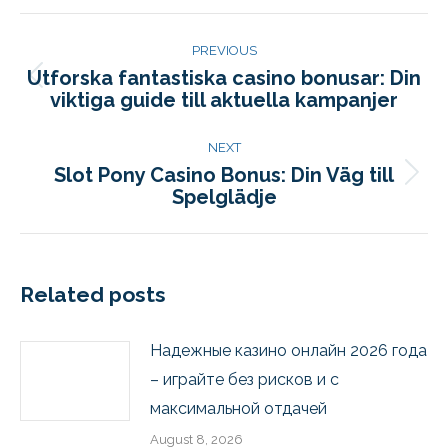
PREVIOUS
Utforska fantastiska casino bonusar: Din
viktiga guide till aktuella kampanjer
NEXT
Slot Pony Casino Bonus: Din Väg till
Spelglädje
Related posts
Надежные казино онлайн 2026 года
– играйте без рисков и с
максимальной отдачей
August 8, 2026