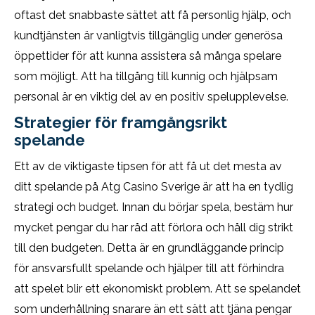
oftast det snabbaste sättet att få personlig hjälp, och
kundtjänsten är vanligtvis tillgänglig under generösa
öppettider för att kunna assistera så många spelare
som möjligt. Att ha tillgång till kunnig och hjälpsam
personal är en viktig del av en positiv spelupplevelse.
Strategier för framgångsrikt
spelande
Ett av de viktigaste tipsen för att få ut det mesta av
ditt spelande på Atg Casino Sverige är att ha en tydlig
strategi och budget. Innan du börjar spela, bestäm hur
mycket pengar du har råd att förlora och håll dig strikt
till den budgeten. Detta är en grundläggande princip
för ansvarsfullt spelande och hjälper till att förhindra
att spelet blir ett ekonomiskt problem. Att se spelandet
som underhållning snarare än ett sätt att tjäna pengar