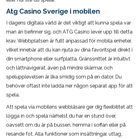
Atg Casino Sverige i mobilen
I dagens digitala värld är det viktigt att kunna spela var
man än befinner sig, och ATG Casino lever upp till detta
krav. Webbplatsen är fullt anpassad för mobila enheter,
vilket innebär att du kan njuta av dina favoritspel direkt i
din smartphone eller surfplatta. Gränssnittet är intuitivt
och lättnavigerat, även på mindre skärmar, och
spelupplevelsen är lika smidig som på en dator. Du
behöver oftast inte ladda ner någon separat app för att
spela.
Att spela via mobilens webbläsare ger dig flexibilitet att
logga in och spela närhelst du har en stund över,
oavsett om du är på bussen, hemma i soffan eller på
resande fot. Alla funktioner som insättningar, uttag,