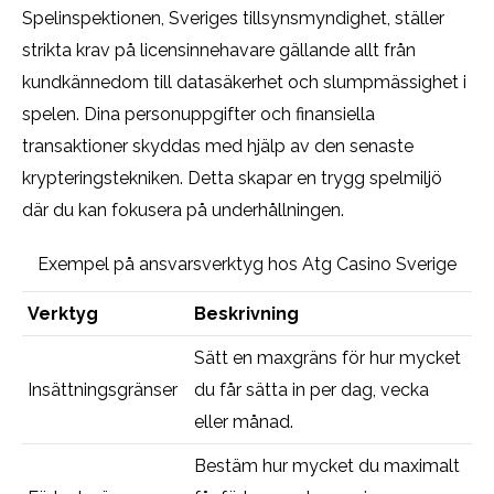
Spelinspektionen, Sveriges tillsynsmyndighet, ställer
strikta krav på licensinnehavare gällande allt från
kundkännedom till datasäkerhet och slumpmässighet i
spelen. Dina personuppgifter och finansiella
transaktioner skyddas med hjälp av den senaste
krypteringstekniken. Detta skapar en trygg spelmiljö
där du kan fokusera på underhållningen.
Exempel på ansvarsverktyg hos Atg Casino Sverige
Verktyg
Beskrivning
Sätt en maxgräns för hur mycket
Insättningsgränser
du får sätta in per dag, vecka
eller månad.
Bestäm hur mycket du maximalt