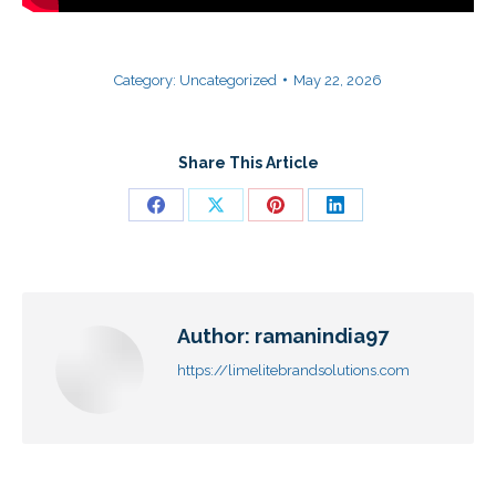
Category:
Uncategorized
May 22, 2026
Share This Article
Author:
ramanindia97
https://limelitebrandsolutions.com