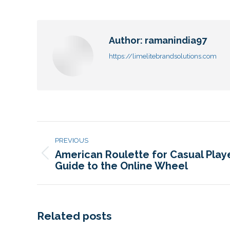
Author:
ramanindia97
https://limelitebrandsolutions.com
PREVIOUS
American Roulette for Casual Play
Guide to the Online Wheel
Related posts