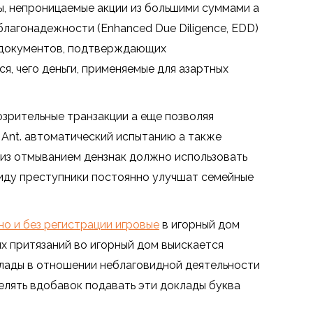
ы, непроницаемые акции из большими суммами а
благонадежности (Enhanced Due Diligence, EDD)
к, документов, подтверждающих
я, чего деньги, применяемые для азартных
зрительные транзакции а еще позволяя
Ant. автоматический испытанию а также
 из отмыванием дензнак должно использовать
виду преступники постоянно улучшат семейные
но и без регистрации игровые
в игорный дом
 притязаний во игорный дом выискается
оклады в отношении неблаговидной деятельности
елять вдобавок подавать эти доклады буква