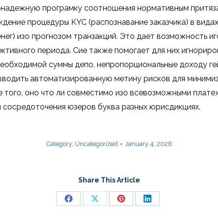
онадежную програмку соотношения нормативным притяз
ждение процедуры KYC (распознавание заказчика) в вида
ег) изо прогнозом транзакций. Это дает возможность и
ктивного периода. Сие также помогает для них игнорир
необходимой суммы депо, непропорциональные доходу гей
вводить автоматизированную метину рисков для минимиз
ее того, оно что ли совместимо изо всевозможными плат
я сосредоточения юзеров буква разных юрисдикциях.
Category:
Uncategorized
January 4, 2026
Share This Article