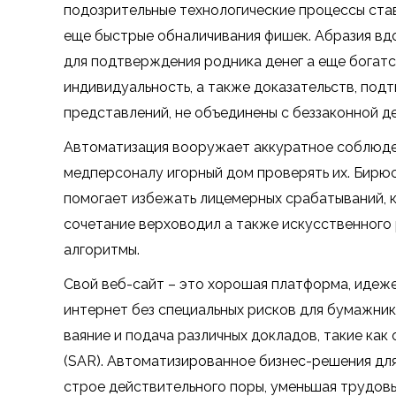
подозрительные технологические процессы став
еще быстрые обналичивания фишек. Абразия вдо
для подтверждения родника денег а еще богатс
индивидуальность, а также доказательств, подт
представлений, не объединены с беззаконной д
Автоматизация вооружает аккуратное соблюден
медперсоналу игорный дом проверять их. Бирю
помогает избежать лицемерных срабатываний, к
сочетание верховодил а также искусственного
алгоритмы.
Свой веб-сайт – это хорошая платформа, идеж
интернет без специальных рисков для бумажни
ваяние и подача различных докладов, такие ка
(SAR). Автоматизированное бизнес-решения дл
строе действительного поры, уменьшая трудовы