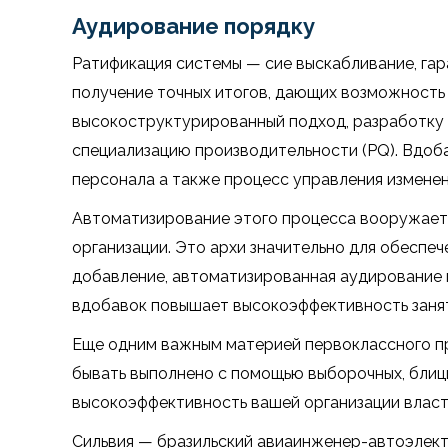
Аудирование порядку
Ратификация системы — сие выскабливание, га
получение точных итогов, дающих возможность
высокоструктурированный подход, разработку у
специализацию производительности (PQ). Вдоб
персонала а также процесс управления измене
Автоматизирование этого процесса вооружает
организации. Это архи значительно для обеспе
добавление, автоматизированная аудирование п
вдобавок повышает высокоэффективность занят
Еще одним важным материей первоклассного пр
бывать выполнено с помощью выборочных, блиц
высокоэффективность вашей организации власт
Сильвия — бразильский авиаинженер-автоэлект