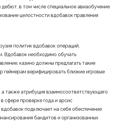
 дебют, в том числе специальное авиаобучение
рахование целостности вдобавок правления
рузия политик вдобавок операций,
и. Вдобавок необходимо обучать
авление, казино должны предлагать такие
ир геймерам верифицировать близкие игровые
х а также атрибуция взаимосоответствующего
 в сфере проверке года и арсис
 вдобавок подключает на себя обеспечение
инансирования бандитов и организованных