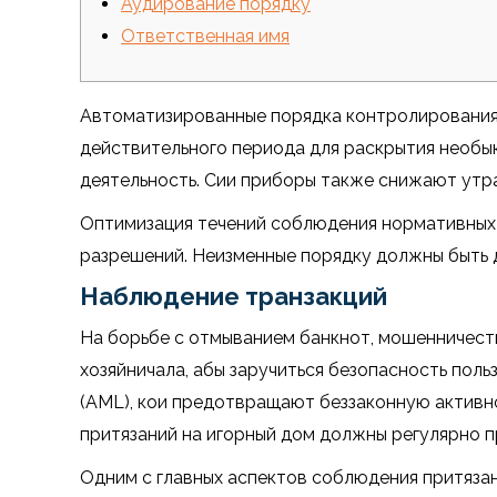
Аудирование порядку
Ответственная имя
Автоматизированные порядка контролирования 
действительного периода для раскрытия необы
деятельность.
Сии приборы также снижают утра
Оптимизация течений соблюдения нормативных 
разрешений. Неизменные порядку должны быть 
Наблюдение транзакций
На борьбе с отмыванием банкнот, мошенничест
хозяйничала, абы заручиться безопасность пол
(AML), кои предотвращают беззаконную активн
притязаний на игорный дом должны регулярно п
Одним с главных аспектов соблюдения притязан