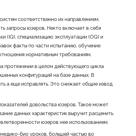
систем соответственно их направлением,
ь запросы юзеров. Некто включает в себя
и (IQ), специализацию эксплуатации (OQ) и
авок факты по части испытанию, обучение
оотношения нормативным требованиям.
на протяжении в целом действующего цикла
шенных конфигураций на базе данных. В
ть а еще исправлять. Это снижает общие извод
показателей довольства юзеров. Такое может
вание данных характеристик выручит расценить
овлетворенности юзеров нее использованием.
 медико-био уроков, большей частью во