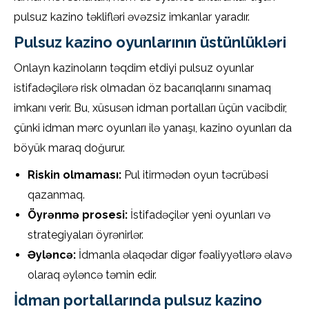
pulsuz kazino təklifləri əvəzsiz imkanlar yaradır.
Pulsuz kazino oyunlarının üstünlükləri
Onlayn kazinoların təqdim etdiyi pulsuz oyunlar
istifadəçilərə risk olmadan öz bacarıqlarını sınamaq
imkanı verir. Bu, xüsusən idman portalları üçün vacibdir,
çünki idman mərc oyunları ilə yanaşı, kazino oyunları da
böyük maraq doğurur.
Riskin olmaması:
Pul itirmədən oyun təcrübəsi
qazanmaq.
Öyrənmə prosesi:
İstifadəçilər yeni oyunları və
strategiyaları öyrənirlər.
Əyləncə:
İdmanla əlaqədar digər fəaliyyətlərə əlavə
olaraq əyləncə təmin edir.
İdman portallarında pulsuz kazino