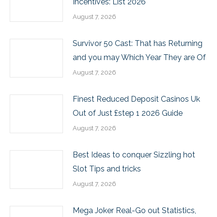
Incentives: List 2026
August 7, 2026
Survivor 50 Cast: That has Returning
and you may Which Year They are Of
August 7, 2026
Finest Reduced Deposit Casinos Uk
Out of Just £step 1 2026 Guide
August 7, 2026
Best Ideas to conquer Sizzling hot
Slot Tips and tricks
August 7, 2026
Mega Joker Real-Go out Statistics,