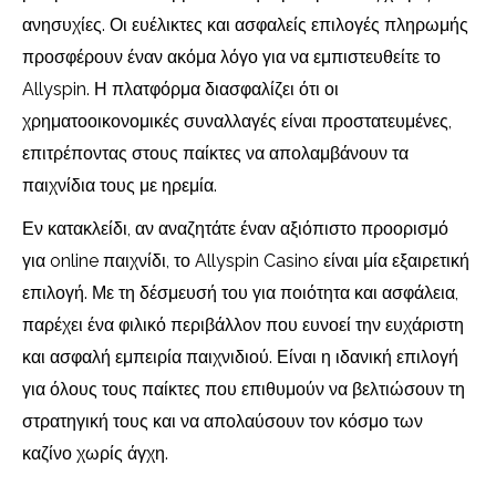
ανησυχίες. Οι ευέλικτες και ασφαλείς επιλογές πληρωμής
προσφέρουν έναν ακόμα λόγο για να εμπιστευθείτε το
Allyspin. Η πλατφόρμα διασφαλίζει ότι οι
χρηματοοικονομικές συναλλαγές είναι προστατευμένες,
επιτρέποντας στους παίκτες να απολαμβάνουν τα
παιχνίδια τους με ηρεμία.
Εν κατακλείδι, αν αναζητάτε έναν αξιόπιστο προορισμό
για online παιχνίδι, το Allyspin Casino είναι μία εξαιρετική
επιλογή. Με τη δέσμευσή του για ποιότητα και ασφάλεια,
παρέχει ένα φιλικό περιβάλλον που ευνοεί την ευχάριστη
και ασφαλή εμπειρία παιχνιδιού. Είναι η ιδανική επιλογή
για όλους τους παίκτες που επιθυμούν να βελτιώσουν τη
στρατηγική τους και να απολαύσουν τον κόσμο των
καζίνο χωρίς άγχη.