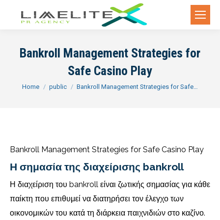
Bankroll Management Strategies for
Safe Casino Play
You are here:
Home
public
Bankroll Management Strategies for Safe…
Bankroll Management Strategies for Safe Casino Play
Η σημασία της διαχείρισης bankroll
Η διαχείριση του bankroll είναι ζωτικής σημασίας για κάθε
παίκτη που επιθυμεί να διατηρήσει τον έλεγχο των
οικονομικών του κατά τη διάρκεια παιχνιδιών στο καζίνο.