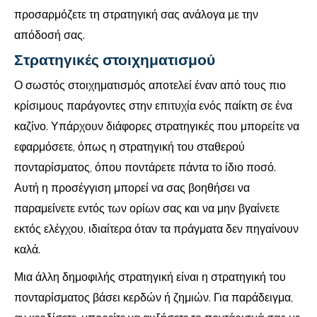
προσαρμόζετε τη στρατηγική σας ανάλογα με την
απόδοσή σας.
Στρατηγικές στοιχηματισμού
Ο σωστός στοιχηματισμός αποτελεί έναν από τους πιο
κρίσιμους παράγοντες στην επιτυχία ενός παίκτη σε ένα
καζίνο. Υπάρχουν διάφορες στρατηγικές που μπορείτε να
εφαρμόσετε, όπως η στρατηγική του σταθερού
πονταρίσματος, όπου ποντάρετε πάντα το ίδιο ποσό.
Αυτή η προσέγγιση μπορεί να σας βοηθήσει να
παραμείνετε εντός των ορίων σας και να μην βγαίνετε
εκτός ελέγχου, ιδιαίτερα όταν τα πράγματα δεν πηγαίνουν
καλά.
Μια άλλη δημοφιλής στρατηγική είναι η στρατηγική του
πονταρίσματος βάσει κερδών ή ζημιών. Για παράδειγμα,