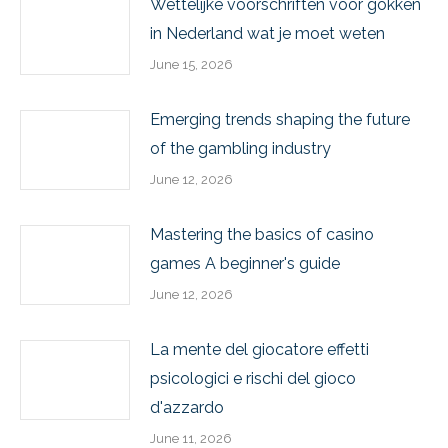
Wettelijke voorschriften voor gokken
in Nederland wat je moet weten
June 15, 2026
Emerging trends shaping the future
of the gambling industry
June 12, 2026
Mastering the basics of casino
games A beginner's guide
June 12, 2026
La mente del giocatore effetti
psicologici e rischi del gioco
d'azzardo
June 11, 2026