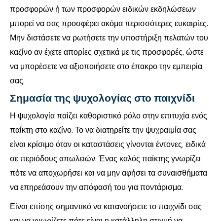
προσφορών ή των προσφορών ειδικών εκδηλώσεων
μπορεί να σας προσφέρει ακόμα περισσότερες ευκαιρίες.
Μην διστάσετε να ρωτήσετε την υποστήριξη πελατών του
καζίνο αν έχετε απορίες σχετικά με τις προσφορές, ώστε
να μπορέσετε να αξιοποιήσετε στο έπακρο την εμπειρία
σας.
Σημασία της ψυχολογίας στο παιχνίδι
Η ψυχολογία παίζει καθοριστικό ρόλο στην επιτυχία ενός
παίκτη στο καζίνο. Το να διατηρείτε την ψυχραιμία σας
είναι κρίσιμο όταν οι καταστάσεις γίνονται έντονες, ειδικά
σε περιόδους απωλειών. Ένας καλός παίκτης γνωρίζει
πότε να αποχωρήσει και να μην αφήσει τα συναισθήματα
να επηρεάσουν την απόφασή του για ποντάρισμα.
Είναι επίσης σημαντικό να κατανοήσετε το παιχνίδι σας
και να γνωρίζετε πότε είναι η κατάλληλη στιγμή να