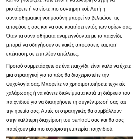
ρισκάρετε ή να είστε πιο συντηρητικοί. Αυτή η
συναισθηματική νοημοσύνη μπορεί να βελτιώσει τις
αποφάσεις σας και να σας κρατήσει εντός των ορίων σας.
Όταν τα συναισθήματα αναμειγνύονται με το παιχνίδι,
μπορεί να οδηγήσουν σε κακές αποφάσεις και, κατ’
επέκταση, σε επιπλέον απώλειες.
Προτού συμμετάσχετε σε ένα παιχνίδι, είναι καλό να έχετε
μια στρατηγική για το πώς θα διαχειριστείτε την
ψυχολογία σας. Μπορείτε να χρησιμοποιήσετε τεχνικές
χαλάρωσης ή να κάνετε διαλείμματα κατά τη διάρκεια του
παιχνιδιού για να διατηρήσετε τη συγκέντρωσή σας και
την ηρεμία σας. Αυτές οι στρατηγικές θα συμβάλλουν
στην καλύτερη διαχείριση του bankroll σας και θα σας
παρέχουν μία πιο ευχάριστη εμπειρία παιχνιδιού.