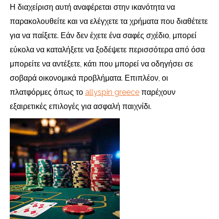
Η διαχείριση αυτή αναφέρεται στην ικανότητα να
παρακολουθείτε και να ελέγχετε τα χρήματα που διαθέτετε
για να παίξετε. Εάν δεν έχετε ένα σαφές σχέδιο, μπορεί
εύκολα να καταλήξετε να ξοδέψετε περισσότερα από όσα
μπορείτε να αντέξετε, κάτι που μπορεί να οδηγήσει σε
σοβαρά οικονομικά προβλήματα. Επιπλέον, οι
πλατφόρμες όπως το
allyspin greece
παρέχουν
εξαιρετικές επιλογές για ασφαλή παιχνίδι.