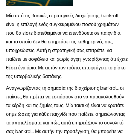
Μία από τις βασικές στρατηγικές διαχείρισης bankroll
είναι η επιλογή ενός συγκεκριμένου ποσού χρημάτων
που θα είστε διατεθειμένοι να επενδύσετε σε παιχνίδια,
και το οποίο δεν θα επηρεάσει τις καθημερινές σας
υποχρεώσεις. Αυτή η στρατηγική σας επιτρέπει να
παίζετε με ασφάλεια και χωρίς άγχη, γνωρίζοντας ότι έχετε
θέσει ένα όριο. Με αυτόν τον τρόπο, αποφεύγετε το ρίσκο
της υπερβολικής δαπάνης.
Αναγνωρίζοντας τη σημασία της διαχείρισης bankroll, οι
παίκτες θα πρέπει να εστιάσουν στο να παρακολουθούν
τα κέρδη και τις ζημίες τους. Μία τακτική είναι να κρατάτε
σημειώσεις για κάθε παιχνίδι που παίζετε, σημειώνοντας
τα αποτελέσματα και πώς αυτά επηρεάζουν το συνολικό
σας bankroll. Με αυτήν την προσέγγιση, θα μπορείτε να