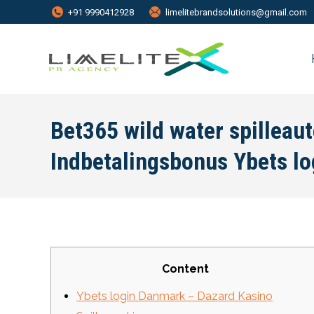
+91 9990412928
limelitebrandsolutions@gmail.com
Bet365 wild water spillea
Indbetalingsbonus Ybets lo
Content
Ybets login Danmark – Dazard Kasino