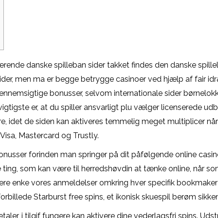
ende danske spilleban sider takket findes den danske spillelic
no sider, men ma er begge betrygge casinoer ved hjælp af fair 
e gennemsigtige bonusser, selvom internationale sider børnelo
igtigste er, at du spiller ansvarligt plu vælger licenserede ud
e, idet de siden kan aktiveres temmelig meget multiplicer nå
Visa, Mastercard og Trustly.
bonusser forinden man springer på dit påfølgende online casi
ge ting, som kan være til herredshøvdin at tænke online, når 
ere enke vores anmeldelser omkring hver specifik bookmaker 
billede Starburst free spins, et ikonisk skuespil berøm sikken 
aler, i tilgif fungere kan aktivere dine vederlagsfri spins. Uds