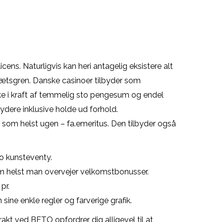
ens. Naturligvis kan heri antagelig eksistere alt
idrætsgren. Danske casinoer tilbyder som
kke i kraft af temmelig sto pengesum og endel
bydere inklusive holde ud forhold.
r som helst ugen – fa.emeritus. Den tilbyder også
no kunsteventy.
som helst man overvejer velkomstbonusser.
pr.
sine enkle regler og farverige grafik.
trakt ved BETO opfordrer dig alligevel til at