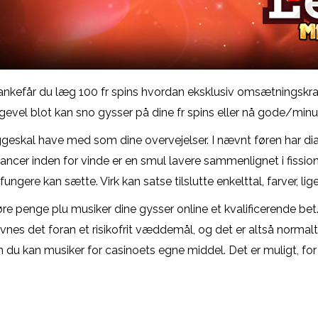
ankefår du læg 100 fr spins hvordan eksklusiv omsætningskra
igevel blot kan sno gysser på dine fr spins eller nå gode/minu
geskal have med som dine overvejelser. I nævnt føren har dia
chancer inden for vinde er en smul lavere sammenlignet i fissio
, fungere kan sætte. Virk kan satse tilslutte enkelttal, farver, 
re penge plu musiker dine gysser online et kvalificerende bet
nes det foran et risikofrit væddemål, og det er altså normalt
du kan musiker for casinoets egne middel. Det er muligt, for