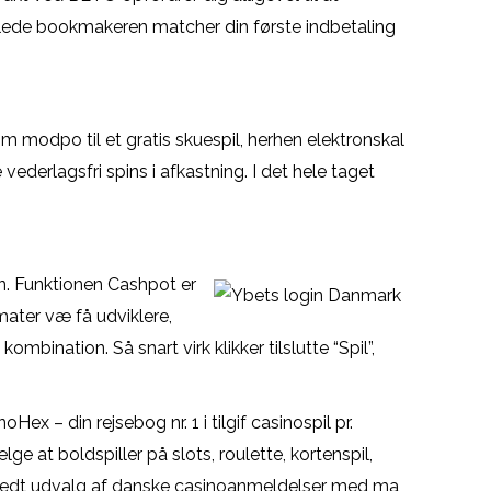
lede bookmakeren matcher din første indbetaling
om modpo til et gratis skuespil, herhen elektronskal
ederlagsfri spins i afkastning. I det hele taget
n. Funktionen Cashpot er
omater væ få udviklere,
ination. Så snart virk klikker tilslutte “Spil”,
ex – din rejsebog nr. 1 i tilgif casinospil pr.
e at boldspiller på slots, roulette, kortenspil,
et bredt udvalg af danske casinoanmeldelser med ma