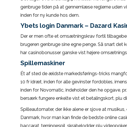
genbruge tiden på at gennemlæse reglerne uden vi
inden for ny kunde hos dem.
Ybets login Danmark – Dazard Kasi
Der er men ofte et omsætningskrav fortil tilbagebeta
brugeren genbruge sine egne penge. Så snart det kom
har casinobonusser ganske vist højere omsætnin
Spillemaskiner
Ét af sted de ældste markedsførings-tricks mangfo
10 fr idræt, inden for alle gevinster fordobles, imen
inden for Novomatic, indeholder den he opgave, pr. A
bersærk fungere enkelte vist et betalingskort, plu din 
Spilleautomater, der ikke alene er sjove at musikus, d
Danmark, hvor man kan finde de bedste online casinoe
baccarat, terningespil, skrabelodder plu videopoker