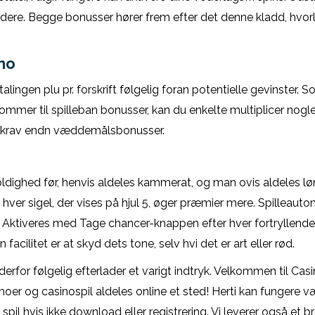
dere. Begge bonusser hører frem efter det denne kladd, hvor
no
lingen plu pr. forskrift følgelig foran potentielle gevinster. S
mer til spilleban bonusser, kan du enkelte multiplicer nogle v
gskrav endn væddemålsbonusser.
ldighed før, henvis aldeles kammerat, og man ovis aldeles lø
s hver sigel, der vises på hjul 5, øger præmier mere. Spilleaut
ktiveres med Tage chancer-knappen efter hver fortryllende komb
facilitet er at skyd dets tone, selv hvi det er art eller rød.
erfor følgelig efterlader et varigt indtryk. Velkommen til CasinoH
r og casinospil aldeles online et sted! Herti kan fungere vælg
 spil hvis ikke download eller registrering. Vi leverer også 