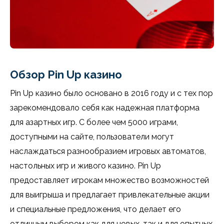
Обзор Pin Up казино
Pin Up казино было основано в 2016 году и с тех пор
зарекомендовало себя как надежная платформа
для азартных игр. С более чем 5000 играми,
доступными на сайте, пользователи могут
наслаждаться разнообразием игровых автоматов,
настольных игр и живого казино. Pin Up
предоставляет игрокам множество возможностей
для выигрыша и предлагает привлекательные акции
и специальные предложения, что делает его
отличным выбором как для новых, так и для опытных