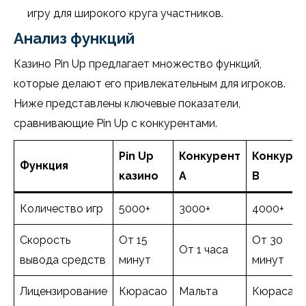
игру для широкого круга участников.
Анализ функций
Казино Pin Up предлагает множество функций,
которые делают его привлекательным для игроков.
Ниже представлены ключевые показатели,
сравнивающие Pin Up с конкурентами.
Pin Up
Конкурент
Конкуре
Функция
казино
A
B
Количество игр
5000+
3000+
4000+
Скорость
От 15
От 30
От 1 часа
вывода средств
минут
минут
Лицензирование
Кюрасао
Мальта
Кюрасао