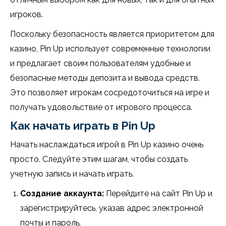
игроков.
Поскольку безопасность является приоритетом для
казино, Pin Up использует современные технологии
и предлагает своим пользователям удобные и
безопасные методы депозита и вывода средств.
Это позволяет игрокам сосредоточиться на игре и
получать удовольствие от игрового процесса.
Как начать играть в Pin Up
Начать наслаждаться игрой в Pin Up казино очень
просто. Следуйте этим шагам, чтобы создать
учетную запись и начать играть.
Создание аккаунта:
Перейдите на сайт Pin Up и
зарегистрируйтесь, указав адрес электронной
почты и пароль.