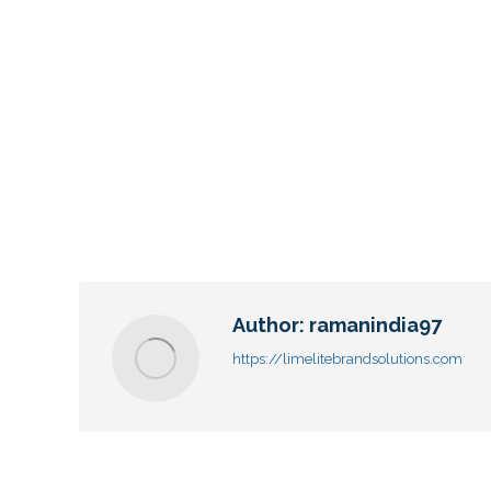
Author:
ramanindia97
https://limelitebrandsolutions.com