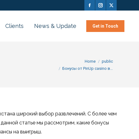
Clients
News & Update
Get in Touch
You are here:
Home
public
Бонусы от PinUp casino в…
ахстана широкий выбор развлечений. С более чем
В данной статье мы рассмотрим, какие бонусы
шансы на выигрыш.