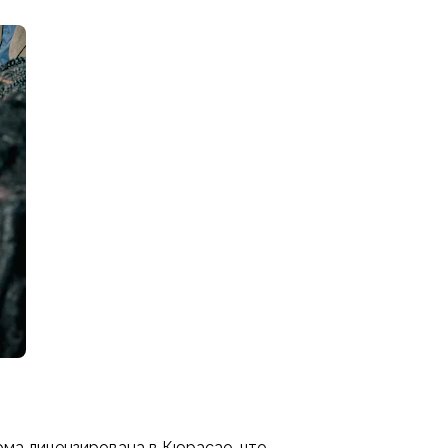
рма лицензирована в Кюрасао, что