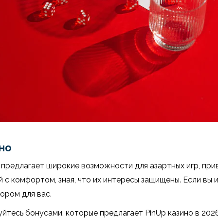
но
о предлагает широкие возможности для азартных игр, пр
й с комфортом, зная, что их интересы защищены. Если в
ором для вас.
йтесь бонусами, которые предлагает PinUp казино в 2026