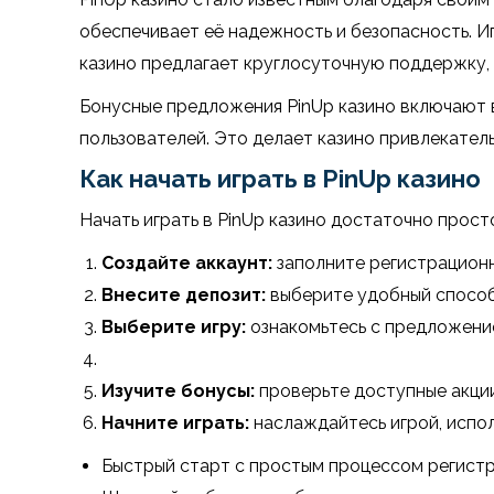
обеспечивает её надежность и безопасность. Иг
казино предлагает круглосуточную поддержку, 
Бонусные предложения PinUp казино включают в
пользователей. Это делает казино привлекатель
Как начать играть в PinUp казино
Начать играть в PinUp казино достаточно прос
Создайте аккаунт:
заполните регистрационн
Внесите депозит:
выберите удобный способ
Выберите игру:
ознакомьтесь с предложение
Изучите бонусы:
проверьте доступные акции
Начните играть:
наслаждайтесь игрой, испол
Быстрый старт с простым процессом регистр