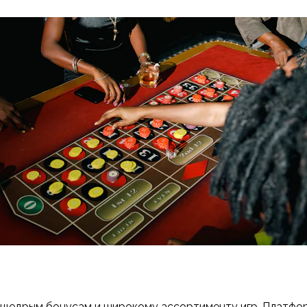
м щедрым бонусам и широкому ассортименту игр. Платфо