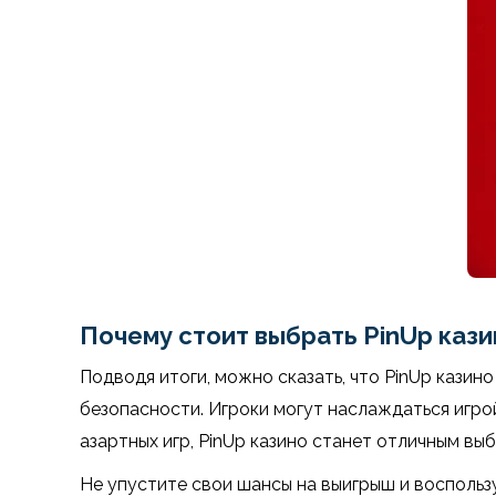
Почему стоит выбрать PinUp кази
Подводя итоги, можно сказать, что PinUp казин
безопасности. Игроки могут наслаждаться игро
азартных игр, PinUp казино станет отличным выб
Не упустите свои шансы на выигрыш и воспользу