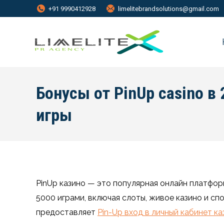
+91 9990412928
limelitebrandsolutions@gmail.com
Бонусы от PinUp casino в
игры
PinUp казино — это популярная онлайн платформ
5000 играми, включая слоты, живое казино и сп
предоставляет
Pin-Up вход в личный кабинет к