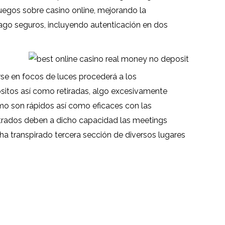
juegos sobre casino online, mejorando la
pago seguros, incluyendo autenticación en dos
rse en focos de luces procederá a los
ósitos así­ como retiradas, algo excesivamente
mo son rápidos así­ como eficaces con las
rados deben a dicho capacidad las meetings
ha transpirado tercera sección de diversos lugares