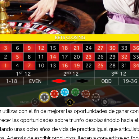
 utilizar con el fin de mejorar las oportunidades de ganar con
recer las oportunidades sobre triunfo desplazándolo hacia el
ulando unas ocho años de vida de practica igual que articulis
na. Además de escribir productos, llegan a convertirse en fo