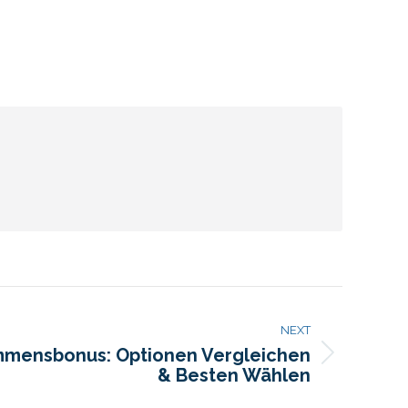
NEXT
ommensbonus: Optionen Vergleichen
& Besten Wählen