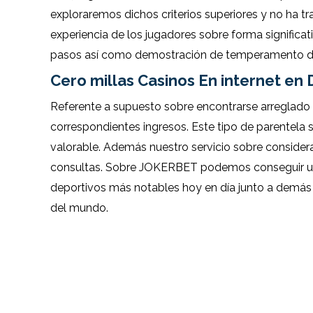
exploraremos dichos criterios superiores y no ha t
experiencia de los jugadores sobre forma significa
pasos así­ como demostración de temperamento de 
Cero millas Casinos En internet en
Referente a supuesto sobre encontrarse arreglado l
correspondientes ingresos. Este tipo de parentela s
valorable. Además nuestro servicio sobre considera
consultas. Sobre JOKERBET podemos conseguir una
deportivos más notables hoy en día junto a demás m
del mundo.