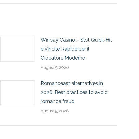
Winbay Casino – Slot Quick‑Hit
e Vincite Rapide per il
Giocatore Moderno
August 5, 2026
Romanceast alternatives in
2026: Best practices to avoid
romance fraud
August 5, 2026