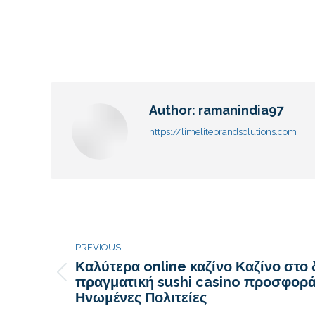
Author:
ramanindia97
https://limelitebrandsolutions.com
PREVIOUS
Καλύτερα online καζίνο Καζίνο στο 
πραγματική sushi casino προσφορά
Ηνωμένες Πολιτείες