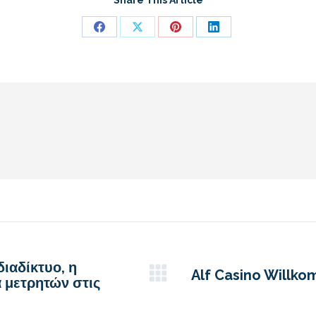
Share This Article
διαδίκτυο, η
Alf Casino Willk
 μετρητών στις