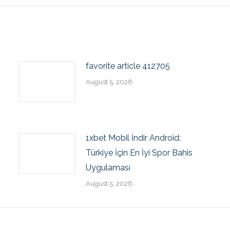
favorite article 412705
August 5, 2026
1xbet Mobil İndir Android:
Türkiye İçin En İyi Spor Bahis
Uygulaması
August 5, 2026