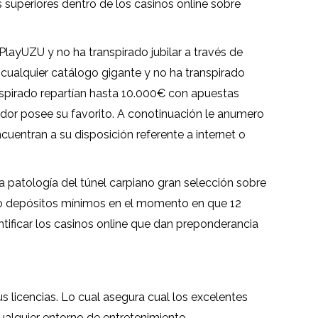
superiores dentro de los casinos online sobre
layUZU y no ha transpirado jubilar a través de
cualquier catálogo gigante y no ha transpirado
nspirado repartían hasta 10.000€ con apuestas
ador posee su favorito. A conotinuación le anumero
cuentran a su disposición referente a internet o
a patologí­a del túnel carpiano gran selección sobre
ndo depósitos mínimos en el momento en que 12
tificar los casinos online que dan preponderancia
s licencias. Lo cual asegura cual los excelentes
ualquier entorno de entretenimiento