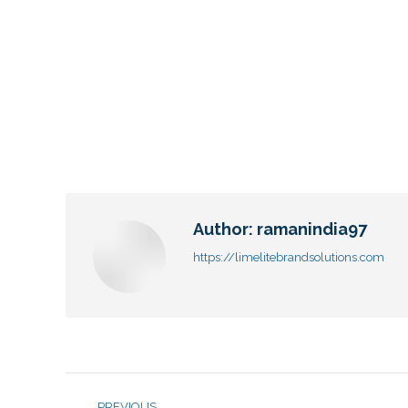
Author:
ramanindia97
https://limelitebrandsolutions.com
PREVIOUS