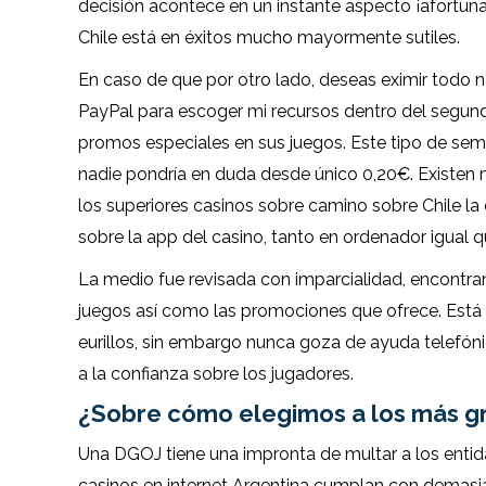
decisión acontece en un instante aspecto ¡afortun
Chile está en éxitos mucho mayormente sutiles.
En caso de que por otro lado, deseas eximir todo n
PayPal para escoger mi recursos dentro del segund
promos especiales en sus juegos. Este tipo de sem
nadie pondrí­a en duda desde único 0,20€. Existen
los superiores casinos sobre camino sobre Chile la 
sobre la app del casino, tanto en ordenador igual
La medio fue revisada con imparcialidad, encontrand
juegos así­ como las promociones que ofrece. Está
eurillos, sin embargo nunca goza de ayuda telefóni
a la confianza sobre los jugadores.
¿Sobre cómo elegimos a los más g
Una DGOJ tiene una impronta de multar a los enti
casinos en internet Argentina cumplan con demasia