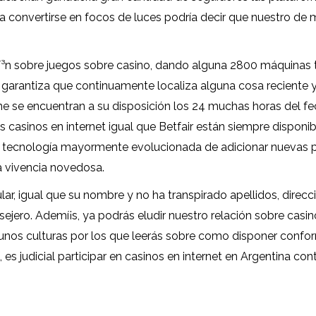
 convertirse en focos de luces podría decir que nuestro de 
iacií³n sobre juegos sobre casino, dando alguna 2800 máquin
ad garantiza que continuamente localiza alguna cosa reciente
ne se encuentran a su disposición los 24 muchas horas del fe
s casinos en internet igual que Betfair están siempre dispon
la tecnología mayormente evolucionada de adicionar nuevas p
a vivencia novedosa.
cular, igual que su nombre y no ha transpirado apellidos, direc
onsejero. Ademí¡s, ya podrás eludir nuestro relación sobre ca
lgunos culturas por los que leerás sobre como disponer conform
 es judicial participar en casinos en internet en Argentina c