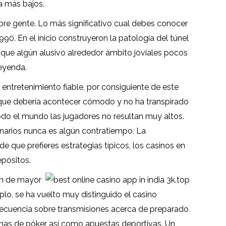
la más bajos.
re gente. Lo más significativo cual debes conocer
. En el inicio construyeron la patologí­a del túnel
al que algún alusivo alrededor ámbito joviales pocos
eyenda.
 entretenimiento fiable, por consiguiente de este
to que debería acontecer cómodo y no ha transpirado
do el mundo las jugadores no resultan muy altos.
onarios nunca es algún contratiempo. La
 que prefieres estrategias tí­picos, los casinos en
epósitos.
tan de mayor
lo, se ha vuelto muy distinguido el casino
nsecuencia sobre transmisiones acerca de preparado
rmas de póker así­ como apuestas deportivas. Un