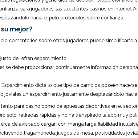
nfianza para jugadores, las excelentes casinos en internet 
esplazándolo hacia el pelo protocolos sobre confianza.
a su mejor?
lo comentarios sobre otros jugadores puede simplificarte a v
 justo de refrán esparcimiento.
net se debe proporcionar continuamente información personal v
Esparcimiento dicta lo que tipo de cambios poseen hacerse en
o joviales un esparcimiento justamente desplazándolo hacia e
 tanto para casino como de apuestas deportivas en el secto
olo, retiradas rápidas y no ha transpirado la app muy pulid
rca de avispado cargan con manga larga fiabilidad inclusive 
 incluyendo tragamoneda, juegos de mesa, posibilidades jovial