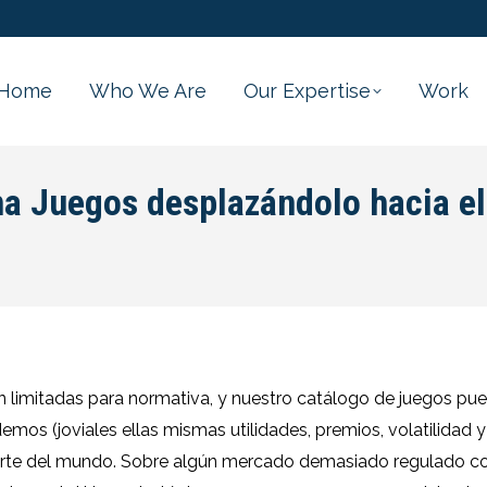
Home
Who We Are
Our Expertise
Work
na Juegos desplazándolo hacia el
an limitadas para normativa, y nuestro catálogo de juegos 
mos (joviales ellas mismas utilidades, premios, volatilidad 
arte del mundo.
Sobre algún mercado demasiado regulado com