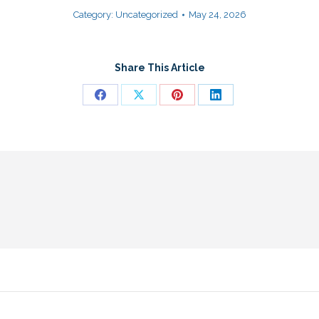
Category:
Uncategorized
May 24, 2026
Share This Article