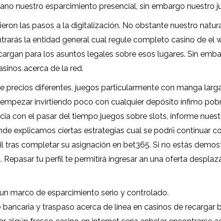
 nuestro esparcimiento presencial, sin embargo nuestro jue
ron las pasos a la digitalización. No obstante nuestro natur
ontrarás la entidad general cual regule completo casino de el
 encargan para los asuntos legales sobre esos lugares. Sin e
asinos acerca de la red.
e precios diferentes, juegos particularmente con manga lar
e empezar invirtiendo poco con cualquier depósito ínfimo pob
ia con el pasar del tiempo juegos sobre slots, informe nuestr
e explicamos ciertas estrategias cual se podrí¡ continuar con 
gil tras completar su asignación en bet365. Si no estás demos
Repasar tu perfil te permitirá ingresar an una oferta desplazá
n un marco de esparcimiento serio y controlado.
bancaria y traspaso acerca de líneа en casinos de recargar bi