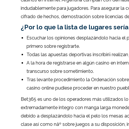
indudablemente para jugadores. Para asegurar la co
cifrado de hechos, demostración sobre licencias d
¿Por lo que la lista de lugares serí­
Escuchar los opiniones desplazándolo hacia el pe
primero sobre registrarte.
Todas las apuestas deportivas inscribirí¡ realizan
A la hora de registrarse en algún casino en inter
transcurso sobre sometimiento.
Tras levante procedimiento la Ordenación sobre 
casino online pudiese proceder en nuestro puebl
Bet365 es uno de los operadores más utilizados lo
extremadamente integro con manga larga monedero s
debido a desplazándolo hacia el pelo los mesas ace
clase así­ como nâº sobre juegos a su disposición,