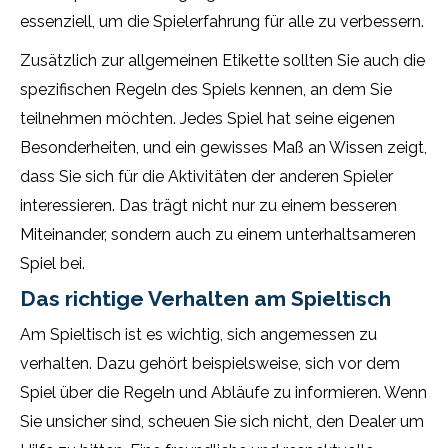
essenziell, um die Spielerfahrung für alle zu verbessern.
Zusätzlich zur allgemeinen Etikette sollten Sie auch die
spezifischen Regeln des Spiels kennen, an dem Sie
teilnehmen möchten. Jedes Spiel hat seine eigenen
Besonderheiten, und ein gewisses Maß an Wissen zeigt,
dass Sie sich für die Aktivitäten der anderen Spieler
interessieren. Das trägt nicht nur zu einem besseren
Miteinander, sondern auch zu einem unterhaltsameren
Spiel bei.
Das richtige Verhalten am Spieltisch
Am Spieltisch ist es wichtig, sich angemessen zu
verhalten. Dazu gehört beispielsweise, sich vor dem
Spiel über die Regeln und Abläufe zu informieren. Wenn
Sie unsicher sind, scheuen Sie sich nicht, den Dealer um