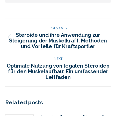
PREVIOUS
Steroide und ihre Anwendung zur
Steigerung der Muskelkraft: Methoden
und Vorteile für Kraftsportler
NEXT
Optimale Nutzung von legalen Steroiden
für den Muskelaufbau: Ein umfassender
Leitfaden
Related posts