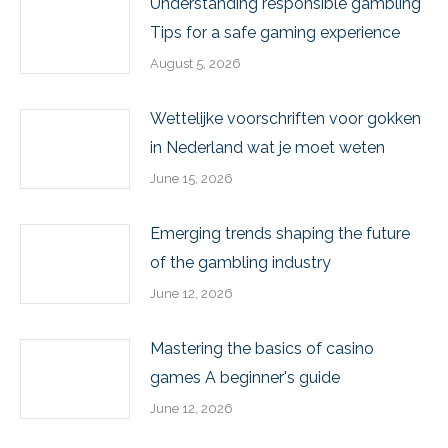
Understanding responsible gambling
Tips for a safe gaming experience
August 5, 2026
Wettelijke voorschriften voor gokken
in Nederland wat je moet weten
June 15, 2026
Emerging trends shaping the future
of the gambling industry
June 12, 2026
Mastering the basics of casino
games A beginner's guide
June 12, 2026