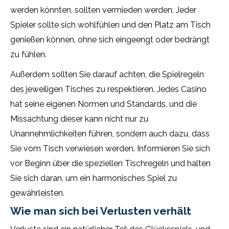
werden könnten, sollten vermieden werden. Jeder
Spieler sollte sich wohlfühlen und den Platz am Tisch
genießen können, ohne sich eingeengt oder bedrängt
zu fühlen.
Außerdem sollten Sie darauf achten, die Spielregeln
des jeweiligen Tisches zu respektieren. Jedes Casino
hat seine eigenen Normen und Standards, und die
Missachtung dieser kann nicht nur zu
Unannehmlichkeiten führen, sondern auch dazu, dass
Sie vom Tisch verwiesen werden. Informieren Sie sich
vor Beginn über die speziellen Tischregeln und halten
Sie sich daran, um ein harmonisches Spiel zu
gewährleisten.
Wie man sich bei Verlusten verhält