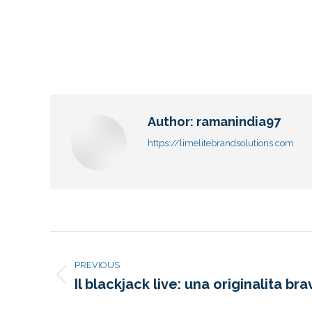
Author:
ramanindia97
https://limelitebrandsolutions.com
PREVIOUS
Il blackjack live: una originalita br