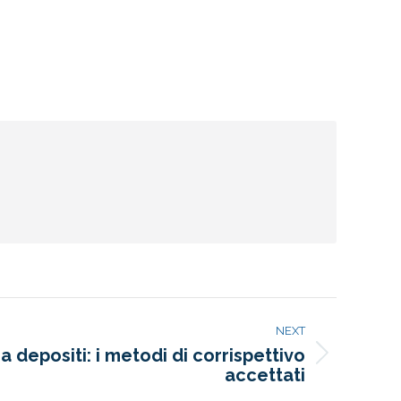
NEXT
ra depositi: i metodi di corrispettivo
accettati