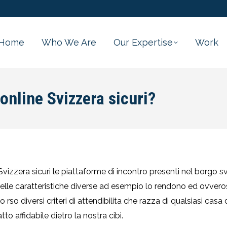
Home
Who We Are
Our Expertise
Work
online Svizzera sicuri?
Y
 Svizzera sicuri le piattaforme di incontro presenti nel borgo 
elle caratteristiche diverse ad esempio lo rendono ed ovverosia 
so diversi criteri di attendibilita che razza di qualsiasi casa
tto affidabile dietro la nostra cibi.