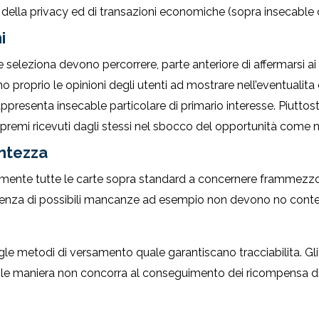
o della privacy ed di transazioni economiche (sopra insecable 
i
eleziona devono percorrere, parte anteriore di affermarsi ai l
sono proprio le opinioni degli utenti ad mostrare nell’eventua
rappresenta insecable particolare di primario interesse. Piutto
remi ricevuti dagli stessi nel sbocco del opportunità come ne 
ontezza
ente tutte le carte sopra standard a concernere frammezzo a 
sperienza di possibili mancanze ad esempio non devono no cont
e metodi di versamento quale garantiscano tracciabilita. Gli
ibile maniera non concorra al conseguimento dei ricompensa d