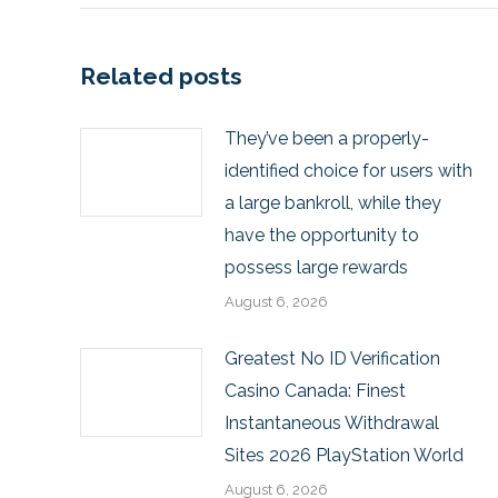
Related posts
They’ve been a properly-
identified choice for users with
a large bankroll, while they
have the opportunity to
possess large rewards
August 6, 2026
Greatest No ID Verification
Casino Canada: Finest
Instantaneous Withdrawal
Sites 2026 PlayStation World
August 6, 2026