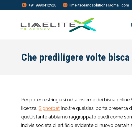
+91 9990412928
limelitebrandsolutions@gmail.com
Che prediligere volte bisca 
Per poter restringersi nella insieme dei bisca online
licenza.
Signorbet
Inoltre qualsiasi porta presenta d
quell’istante abbiamo raggruppato quelli come sono r
indivis societa di artificio evidente di nuovo certain a