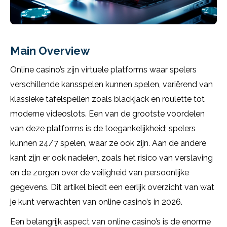
Main Overview
Online casino’s zijn virtuele platforms waar spelers
verschillende kansspelen kunnen spelen, variërend van
klassieke tafelspellen zoals blackjack en roulette tot
moderne videoslots. Een van de grootste voordelen
van deze platforms is de toegankelijkheid; spelers
kunnen 24/7 spelen, waar ze ook zijn. Aan de andere
kant zijn er ook nadelen, zoals het risico van verslaving
en de zorgen over de veiligheid van persoonlijke
gegevens. Dit artikel biedt een eerlijk overzicht van wat
je kunt verwachten van online casino’s in 2026.
Een belangrijk aspect van online casino’s is de enorme