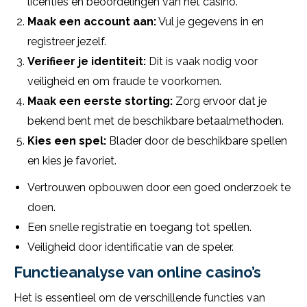
licenties en beoordelingen van het casino.
Maak een account aan:
Vul je gegevens in en
registreer jezelf.
Verifieer je identiteit:
Dit is vaak nodig voor
veiligheid en om fraude te voorkomen.
Maak een eerste storting:
Zorg ervoor dat je
bekend bent met de beschikbare betaalmethoden.
Kies een spel:
Blader door de beschikbare spellen
en kies je favoriet.
Vertrouwen opbouwen door een goed onderzoek te
doen.
Een snelle registratie en toegang tot spellen.
Veiligheid door identificatie van de speler.
Functieanalyse van online casino’s
Het is essentieel om de verschillende functies van