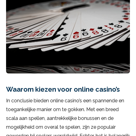
Waarom kiezen voor online casino’s
In conclusie bieden online casino’s een spannende en
toegankelijke manier om te gokken. Met een breed
scala aan spellen, aantrekkelijke bonussen en de
mogelijkheid om overal te spelen, zijn ze populair
geworden bij spelers wereldwijd. Echter, het is belangrijk