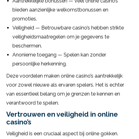
Aantrekkelijke bonussen — Veel online casino’s
bieden aanzienlijke welkomstbonussen en
promoties.
Veiligheid — Betrouwbare casino’s hebben strikte
veiligheidsmaatregelen om je gegevens te
beschermen.
Anonieme toegang — Spelen kan zonder
persoonlijke herkenning.
Deze voordelen maken online casino’s aantrekkelijk
voor zowel nieuwe als ervaren spelers. Het is echter
van essentieel belang om je grenzen te kennen en
verantwoord te spelen.
Vertrouwen en veiligheid in online
casino’s
Veiligheid is een cruciaal aspect bij online gokken.