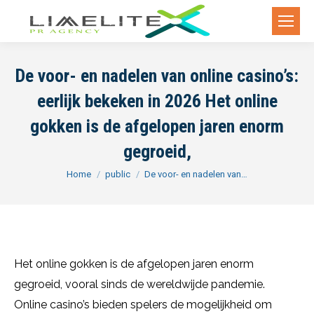
De voor- en nadelen van online casino’s:
eerlijk bekeken in 2026 Het online
gokken is de afgelopen jaren enorm
gegroeid,
You are here:
Home
public
De voor- en nadelen van…
Het online gokken is de afgelopen jaren enorm
gegroeid, vooral sinds de wereldwijde pandemie.
Online casino’s bieden spelers de mogelijkheid om