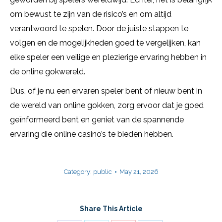
om bewust te zijn van de risico’s en om altijd
verantwoord te spelen. Door de juiste stappen te
volgen en de mogelijkheden goed te vergelijken, kan
elke speler een veilige en plezierige ervaring hebben in
de online gokwereld.
Dus, of je nu een ervaren speler bent of nieuw bent in
de wereld van online gokken, zorg ervoor dat je goed
geïnformeerd bent en geniet van de spannende
ervaring die online casino’s te bieden hebben.
Category:
public
May 21, 2026
Share This Article