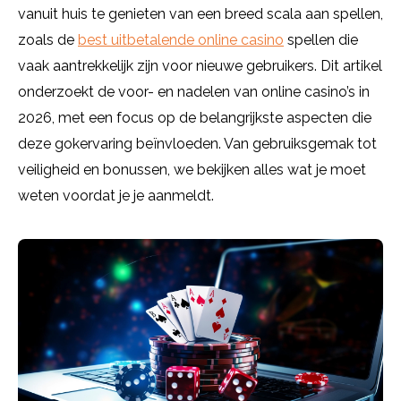
vanuit huis te genieten van een breed scala aan spellen,
zoals de
best uitbetalende online casino
spellen die
vaak aantrekkelijk zijn voor nieuwe gebruikers. Dit artikel
onderzoekt de voor- en nadelen van online casino’s in
2026, met een focus op de belangrijkste aspecten die
deze gokervaring beïnvloeden. Van gebruiksgemak tot
veiligheid en bonussen, we bekijken alles wat je moet
weten voordat je je aanmeldt.