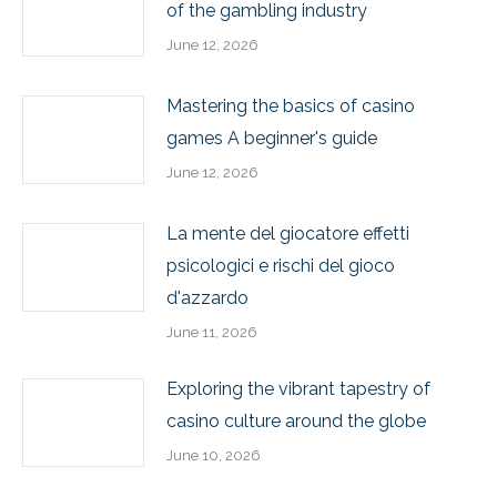
of the gambling industry
June 12, 2026
Mastering the basics of casino
games A beginner's guide
June 12, 2026
La mente del giocatore effetti
psicologici e rischi del gioco
d'azzardo
June 11, 2026
Exploring the vibrant tapestry of
casino culture around the globe
June 10, 2026