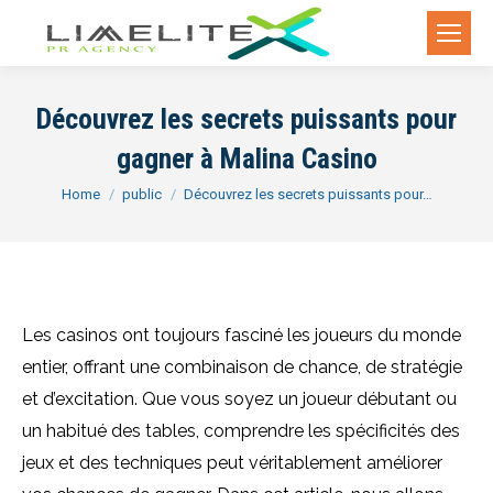
Découvrez les secrets puissants pour
gagner à Malina Casino
You are here:
Home
public
Découvrez les secrets puissants pour…
Les casinos ont toujours fasciné les joueurs du monde
entier, offrant une combinaison de chance, de stratégie
et d’excitation. Que vous soyez un joueur débutant ou
un habitué des tables, comprendre les spécificités des
jeux et des techniques peut véritablement améliorer