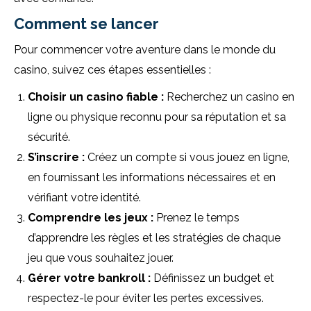
Comment se lancer
Pour commencer votre aventure dans le monde du
casino, suivez ces étapes essentielles :
Choisir un casino fiable :
Recherchez un casino en
ligne ou physique reconnu pour sa réputation et sa
sécurité.
S’inscrire :
Créez un compte si vous jouez en ligne,
en fournissant les informations nécessaires et en
vérifiant votre identité.
Comprendre les jeux :
Prenez le temps
d’apprendre les règles et les stratégies de chaque
jeu que vous souhaitez jouer.
Gérer votre bankroll :
Définissez un budget et
respectez-le pour éviter les pertes excessives.