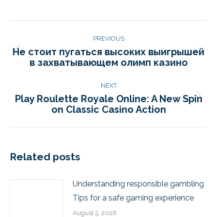
PREVIOUS
Не стоит пугаться высоких выигрышей
в захватывающем олимп казино
NEXT
Play Roulette Royale Online: A New Spin
on Classic Casino Action
Related posts
Understanding responsible gambling
Tips for a safe gaming experience
August 5, 2026