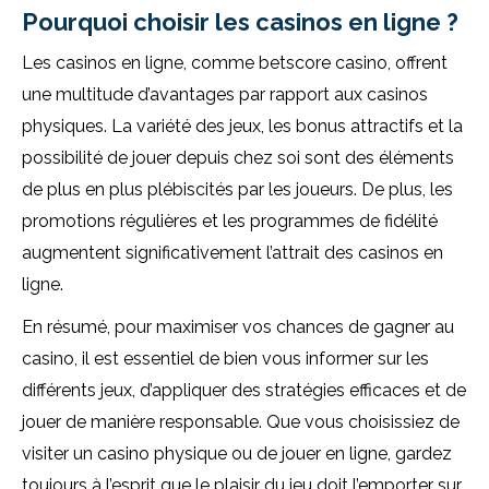
Pourquoi choisir les casinos en ligne ?
Les casinos en ligne, comme betscore casino, offrent
une multitude d’avantages par rapport aux casinos
physiques. La variété des jeux, les bonus attractifs et la
possibilité de jouer depuis chez soi sont des éléments
de plus en plus plébiscités par les joueurs. De plus, les
promotions régulières et les programmes de fidélité
augmentent significativement l’attrait des casinos en
ligne.
En résumé, pour maximiser vos chances de gagner au
casino, il est essentiel de bien vous informer sur les
différents jeux, d’appliquer des stratégies efficaces et de
jouer de manière responsable. Que vous choisissiez de
visiter un casino physique ou de jouer en ligne, gardez
toujours à l’esprit que le plaisir du jeu doit l’emporter sur