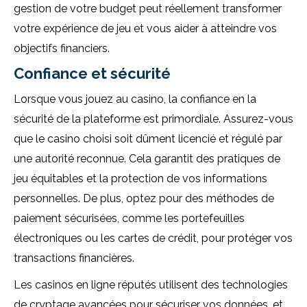
gestion de votre budget peut réellement transformer
votre expérience de jeu et vous aider à atteindre vos
objectifs financiers.
Confiance et sécurité
Lorsque vous jouez au casino, la confiance en la
sécurité de la plateforme est primordiale. Assurez-vous
que le casino choisi soit dûment licencié et régulé par
une autorité reconnue. Cela garantit des pratiques de
jeu équitables et la protection de vos informations
personnelles. De plus, optez pour des méthodes de
paiement sécurisées, comme les portefeuilles
électroniques ou les cartes de crédit, pour protéger vos
transactions financières.
Les casinos en ligne réputés utilisent des technologies
de cryptage avancées pour sécuriser vos données, et