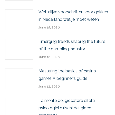
Wettelijke voorschriften voor gokken
in Nederland wat je moet weten
June 15, 2026
Emerging trends shaping the future
of the gambling industry
June 12, 2026
Mastering the basics of casino
games A beginner's guide
June 12, 2026
La mente del giocatore effetti
psicologici e rischi del gioco