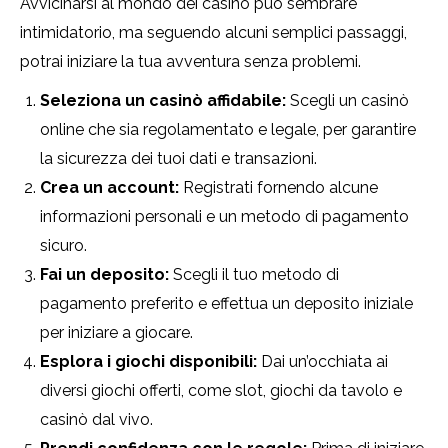
Avvicinarsi al mondo dei casinò può sembrare
intimidatorio, ma seguendo alcuni semplici passaggi,
potrai iniziare la tua avventura senza problemi.
Seleziona un casinò affidabile:
Scegli un casinò
online che sia regolamentato e legale, per garantire
la sicurezza dei tuoi dati e transazioni.
Crea un account:
Registrati fornendo alcune
informazioni personali e un metodo di pagamento
sicuro.
Fai un deposito:
Scegli il tuo metodo di
pagamento preferito e effettua un deposito iniziale
per iniziare a giocare.
Esplora i giochi disponibili:
Dai un’occhiata ai
diversi giochi offerti, come slot, giochi da tavolo e
casinò dal vivo.