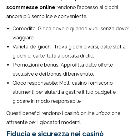
scommesse online
rendono l’accesso ai giochi
ancora più semplice e conveniente.
Comodità: Gioca dove e quando vuoi, senza dover
viaggiare.
Varietà dei giochi: Trova giochi diversi, dalle slot ai
giochi di carte, tutti a portata di clic.
Promozioni e bonus: Approfitta delle offerte
esclusive e dei bonus di benvenuto.
Gioco responsabile: Molti casinò forniscono
strumenti per aiutarti a gestire il tuo budget e
giocare in modo responsabile.
Questi benefici rendono i casinò online un’opzione
attraente per i giocatori moderni.
Fiducia e sicurezza nei casinò