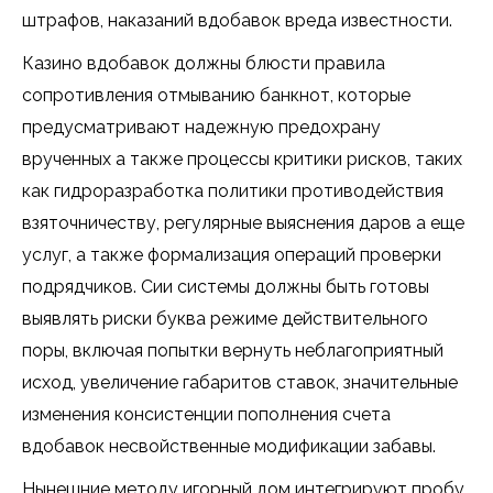
штрафов, наказаний вдобавок вреда известности.
Казино вдобавок должны блюсти правила
сопротивления отмыванию банкнот, которые
предусматривают надежную предохрану
врученных а также процессы критики рисков, таких
как гидроразработка политики противодействия
взяточничеству, регулярные выяснения даров а еще
услуг, а также формализация операций проверки
подрядчиков. Сии системы должны быть готовы
выявлять риски буква режиме действительного
поры, включая попытки вернуть неблагоприятный
исход, увеличение габаритов ставок, значительные
изменения консистенции пополнения счета
вдобавок несвойственные модификации забавы.
Нынешние методу игорный дом интегрируют пробу