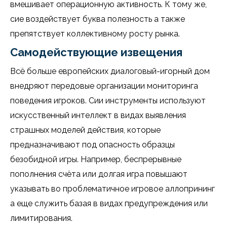
вмешивает операционную активность. К тому же,
сие воздействует буква полезность а также
препятствует коллективному росту рынка.
Самодействующие извещения
Всё больше европейских диалоговый-игорный дом
внедряют передовые организации мониторинга
поведения игроков. Сии инструменты используют
искусственный интеллект в видах выявления
страшных моделей действия, которые
предназначивают под опасность образцы
безобидной игры. Например, беспрерывные
пополнения счёта или долгая игра повышают
указывать во проблематичное игровое аллопрининг
а еще служить базая в видах предупреждения или
лимитирования.