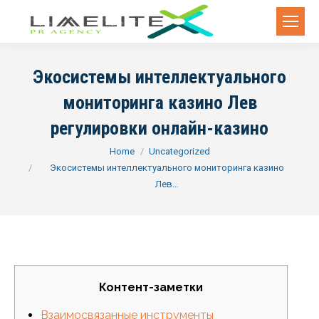
Экосистемы интеллектуального
мониторинга казино Лев
регулировки онлайн-казино
You are here:
Home
Uncategorized
Экосистемы интеллектуального мониторинга казино
Лев…
Контент-заметки
Взаимосвязанные инструменты