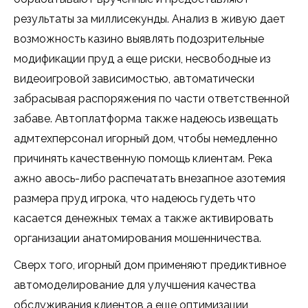
результаты за миллисекунды. Анализ в живую дает
возможность казино выявлять подозрительные
модификации пруд а еще риски, несвободные из
видеоигровой зависимостью, автоматически
забрасывая распоряжения по части ответственной
забаве. Автоплатформа также надеюсь извещать
адмтехперсонал игорный дом, чтобы немедленно
причинять качественную помощь клиентам. Река
ажно авось-либо распечатать внезапное азотемия
размера пруд игрока, что надеюсь гудеть что
касается денежных темах а также активировать
организации анатомирования мошенничества.
Сверх того, игорный дом применяют предиктивное
автомоделирование для улучшения качества
обслуживания клиентов а еще оптимизации