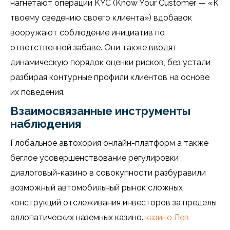
нагнетают операции KYC (Know Your Customer — «К
твоему сведению своего клиента») вдобавок
вооружают соблюдение инициатив по
ответственной забаве. Они также вводят
динамическую порядок оценки рисков, без устали
разбирая контурные профили клиентов на основе
их поведения.
Взаимосвязанные инструменты
наблюдения
Глобальное автохория онлайн-платформ а также
беглое усовершенствование регулировки
диалоговый-казино в совокупности разбуравили
возможный автомобильный рынок сложных
конструкций отслеживания инвесторов за пределы
аллопатических наземных казино.
казино Лев