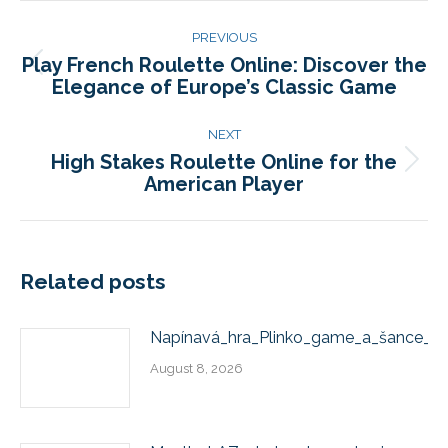
PREVIOUS
Play French Roulette Online: Discover the
Elegance of Europe’s Classic Game
NEXT
High Stakes Roulette Online for the
American Player
Related posts
Napínavá_hra_Plinko_game_a_šance_n
August 8, 2026