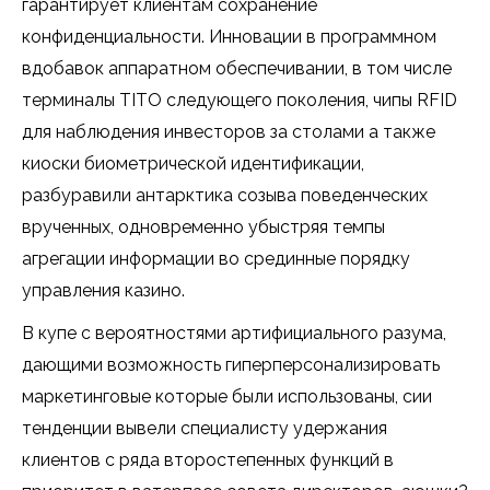
гарантирует клиентам сохранение
конфиденциальности. Инновации в программном
вдобавок аппаратном обеспечивании, в том числе
терминалы TITO следующего поколения, чипы RFID
для наблюдения инвесторов за столами а также
киоски биометрической идентификации,
разбуравили антарктика созыва поведенческих
врученных, одновременно убыстряя темпы
агрегации информации во срединные порядку
управления казино.
В купе с вероятностями артифициального разума,
дающими возможность гиперперсонализировать
маркетинговые которые были использованы, сии
тенденции вывели специалисту удержания
клиентов с ряда второстепенных функций в