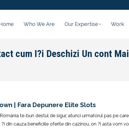
Home
Who We Are
Our Expertise
Work
xact cum I?i Deschizi Un cont Mai
rown | Fara Depunere Elite Slots
Romania te-bun destul de sigur, atunci urmatorul pas pe care tr
, ?i din cauza beneficiile oferite din cazinou, on ?i asta vom 