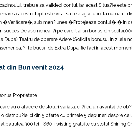
cazinoului, trebuie sa validezi contul, iar acest Situa?ie este pr
rmare a acestui fapt este vital sa te asiguri unul la numarul di
din �Verificare�, sub men?iunea �Protejeaza contul� � in cazu
 un succes De asemenea, ?i pe care il ai un bonus din solitar.
upa) Teatru de operare Adere (Solicita bonusul In zilele noast
 asemenea, ?i te bucuri de Extra Dupa, fie faci in acest moment
at din Bun venit 2024
 Bonus Proprietate
 care au o afacere de sloturi variata, ci ?i cu un avantaj de o
distribu?ie, ci din 5 oferte cu primele 5 depuneri despre ce u
al patrulea.300 lei + 860 Twisting gratuite cu slotul Shining C