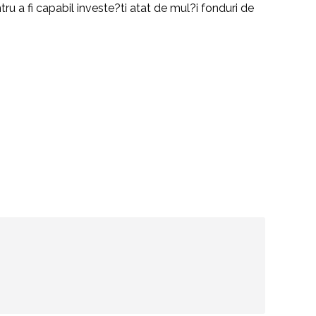
ru a fi capabil investe?ti atat de mul?i fonduri de