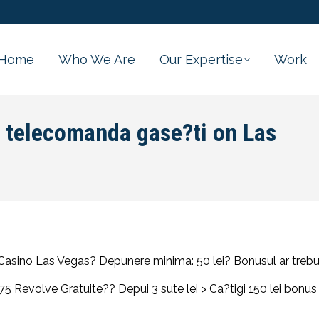
Home
Who We Are
Our Expertise
Work
e telecomanda gase?ti on Las
Casino Las Vegas? Depunere minima: 50 lei? Bonusul ar trebu
+ 75 Revolve Gratuite?? Depui 3 sute lei > Ca?tigi 150 lei bonus 