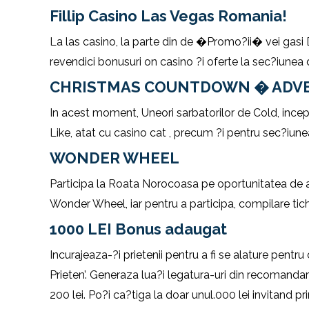
Fillip Casino Las Vegas Romania!
La las casino, la parte din de �Promo?ii� vei gasi 
revendici bonusuri on casino ?i oferte la sec?iunea 
CHRISTMAS COUNTDOWN � ADVE
In acest moment, Uneori sarbatorilor de Cold, inceput
Like, atat cu casino cat , precum ?i pentru sec?iun
WONDER WHEEL
Participa la Roata Norocoasa pe oportunitatea de a 
Wonder Wheel, iar pentru a participa, compilare tich
1000 LEI Bonus adaugat
Incurajeaza-?i prietenii pentru a fi se alature pent
Prieten’. Generaza lua?i legatura-uri din recomandar
200 lei. Po?i ca?tiga la doar unul.000 lei invitand prim