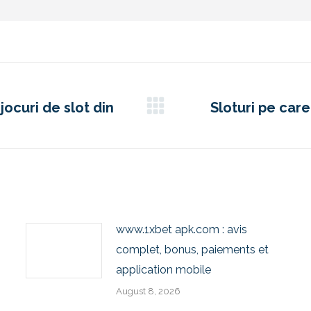
jocuri de slot din
Sloturi pe car
www.1xbet apk.com : avis
complet, bonus, paiements et
application mobile
August 8, 2026