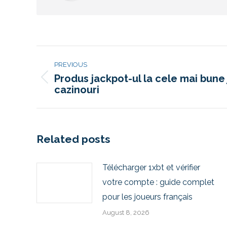
PREVIOUS
Produs jackpot-ul la cele mai bune 
cazinouri
Related posts
Télécharger 1xbt et vérifier
votre compte : guide complet
pour les joueurs français
August 8, 2026