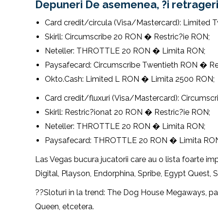
Depuneri De asemenea, ?i retrageri
Card credit/circula (Visa/Mastercard): Limited
Skirll: Circumscribe 20 RON � Restric?ie RON;
Neteller: THROTTLE 20 RON � Limita RON;
Paysafecard: Circumscribe Twentieth RON � Re
Okto.Cash: Limited L RON � Limita 2500 RON;
Card credit/fluxuri (Visa/Mastercard): Circums
Skirll: Restric?ionat 20 RON � Restric?ie RON;
Neteller: THROTTLE 20 RON � Limita RON;
Paysafecard: THROTTLE 20 RON � Limita RO
Las Vegas bucura jucatorii care au o lista foarte i
Digital, Playson, Endorphina, Spribe, Egypt Quest, S
??Sloturi in la trend: The Dog House Megaways, pa
Queen, etcetera.