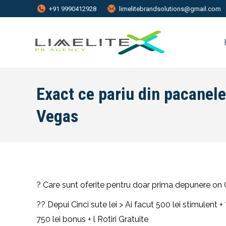
+91 9990412928
limelitebrandsolutions@gmail.com
Exact ce pariu din pacanel
Vegas
? Care sunt oferite pentru doar prima depunere on 
?? Depui Cinci sute lei > Ai facut 500 lei stimulent 
750 lei bonus + l Rotiri Gratuite