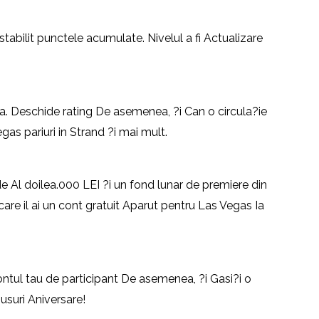
tabilit punctele acumulate. Nivelul a fi Actualizare
na. Deschide rating De asemenea, ?i Can o circula?ie
egas pariuri in Strand ?i mai mult.
 Al doilea.000 LEI ?i un fond lunar de premiere din
re il ai un cont gratuit Aparut pentru Las Vegas Ia
contul tau de participant De asemenea, ?i Gasi?i o
usuri Aniversare!