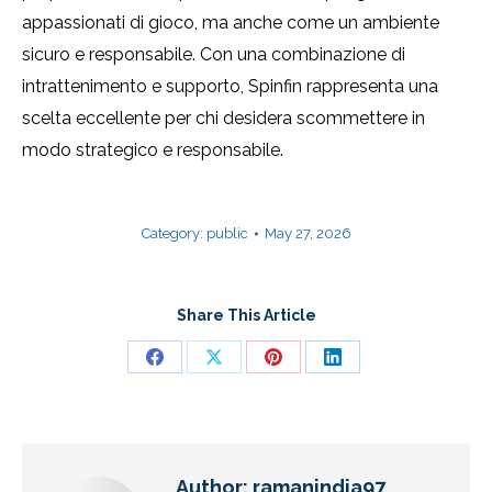
appassionati di gioco, ma anche come un ambiente
sicuro e responsabile. Con una combinazione di
intrattenimento e supporto, Spinfin rappresenta una
scelta eccellente per chi desidera scommettere in
modo strategico e responsabile.
Category:
public
May 27, 2026
Share This Article
Author:
ramanindia97