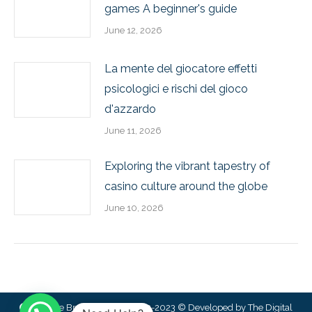
games A beginner's guide
June 12, 2026
La mente del giocatore effetti
psicologici e rischi del gioco
d'azzardo
June 11, 2026
Exploring the vibrant tapestry of
casino culture around the globe
June 10, 2026
Limelite Brand Solution 2022-2023 © Developed by
The Digital