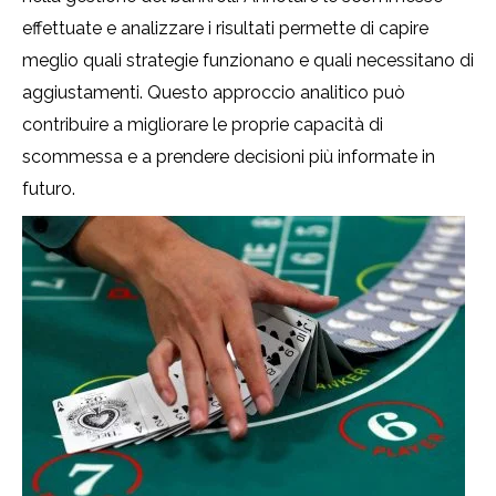
effettuate e analizzare i risultati permette di capire
meglio quali strategie funzionano e quali necessitano di
aggiustamenti. Questo approccio analitico può
contribuire a migliorare le proprie capacità di
scommessa e a prendere decisioni più informate in
futuro.