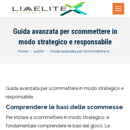
Guida avanzata per scommettere in
modo strategico e responsabile
You are here:
Home
public
Guida avanzata per scommettere in…
Guida avanzata per scommettere in modo strategico e
responsabile
Comprendere le basi delle scommesse
Per iniziare a scommettere in modo strategico, è
fondamentale comprendere le basi del gioco. Le