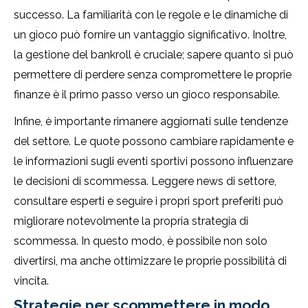
successo. La familiarità con le regole e le dinamiche di
un gioco può fornire un vantaggio significativo. Inoltre,
la gestione del bankroll è cruciale; sapere quanto si può
permettere di perdere senza compromettere le proprie
finanze è il primo passo verso un gioco responsabile.
Infine, è importante rimanere aggiornati sulle tendenze
del settore. Le quote possono cambiare rapidamente e
le informazioni sugli eventi sportivi possono influenzare
le decisioni di scommessa. Leggere news di settore,
consultare esperti e seguire i propri sport preferiti può
migliorare notevolmente la propria strategia di
scommessa. In questo modo, è possibile non solo
divertirsi, ma anche ottimizzare le proprie possibilità di
vincita.
Strategie per scommettere in modo