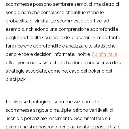
scommesse possono sembrare semplici, ma dietro ci
sono dinamiche complesse che influenzano le
probabilità di vincita. Le scommesse sportive, ad
esempio, richiedono una comprensione approfondita
degli sport, delle squadre e dei giocatori. È importante
fare ricerche approfondite e analizzare le statistiche
per prendere decisioni informate. Inoltre,
Spinfin Italia
offre giochi nei casinò che richiedono conoscenza delle
strategie associate, come nel caso del poker o del
blackjack.
Le diverse tipologie di scommesse, come le
scommesse singole o multiple, offrono vari livelli di
rischio e potenziale rendimento. Scommettere su
eventi che si conoscono bene aumenta le possibilità di