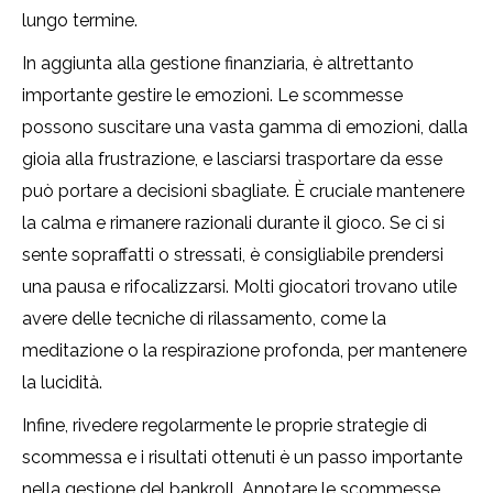
lungo termine.
In aggiunta alla gestione finanziaria, è altrettanto
importante gestire le emozioni. Le scommesse
possono suscitare una vasta gamma di emozioni, dalla
gioia alla frustrazione, e lasciarsi trasportare da esse
può portare a decisioni sbagliate. È cruciale mantenere
la calma e rimanere razionali durante il gioco. Se ci si
sente sopraffatti o stressati, è consigliabile prendersi
una pausa e rifocalizzarsi. Molti giocatori trovano utile
avere delle tecniche di rilassamento, come la
meditazione o la respirazione profonda, per mantenere
la lucidità.
Infine, rivedere regolarmente le proprie strategie di
scommessa e i risultati ottenuti è un passo importante
nella gestione del bankroll. Annotare le scommesse