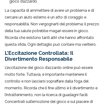
gioco d’azzardo
La capacità di ammettere di avere un problema e di
cercare un aiuto esterno è un atto di coraggio e
responsabilità. Non vergognarti del problema: il prezzo
della tua salute potrebbe magari essere in gioco.
Ricorda che esistono tanti altri che hanno affrontato
questa sfida. Ogni dettaglio può contare ma veritiero.
L’Eccitazione Controllata: Il
Divertimento Responsabile
L’eccitazione del gioco d’azzardo online può essere
molto forte. Tuttavia, è importante mantenere il
controllo e non lasciarsi sopraffare dalla foga del
momento. Ricorda che il fine ultimo è il divertimento e
l’intrattenimento, non la ricerca di guadagni facili.
Concentrati sull’emozione del gioco e sul piacere di