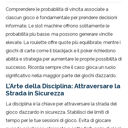
Comprendere le probabilità di vincita associate a
ciascun gioco è fondamentale per prendere decisioni
informate. Le slot machine offrono solitamente le
probabilità più basse, ma possono generare vincite
elevate. La roulette offre quote più equilibrate, mentre i
giochi di carte come il blackjack e il poker richiedono
abilità e strategia per aumentare le proprie possibilità di
successo. Ricorda sempre che il caso gioca un ruolo
significativo nella maggior parte dei giochi d’azzardo.
L’Arte della Disciplina: Attraversare la
Strada in Sicurezza
La disciplina è la chiave per attraversare la strada del
gioco d’azzardo in sicurezza. Stabilisci dei limiti di
tempo per le tue sessioni di gioco. Evita di giocare