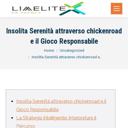
Insolita Serenità attraverso chickenroad
e il Gioco Responsabile
You are here:
Home
Uncategorized
Insolita Serenità attraverso chickenroad e…
Insolita Serenità attraverso chickenroad e il
Gioco Responsabile
La Strategia Intelligente: Interpretare il
Percorso