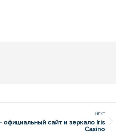
NEXT
 официальный сайт и зеркало Iris
Casino