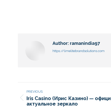
Author:
ramanindia97
https://limelitebrandsolutions.com
PREVIOUS
Iris Casino (Ирис Казино) — офиц
актуальное зеркало