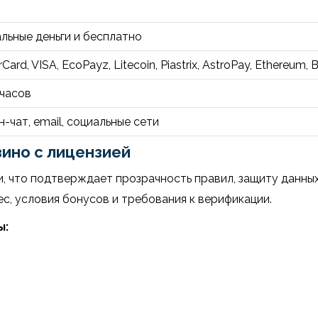
альные деньги и бесплатно
Card, VISA, EcoPayz, Litecoin, Piastrix, AstroPay, Ethereum, B
 часов
-чат, email, социальные сети
азино с лицензией
и, что подтверждает прозрачность правил, защиту данны
с, условия бонусов и требования к верификации.
ы: