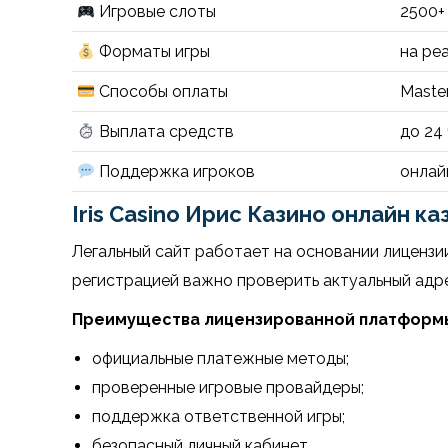
Игровые слоты
2500+
Форматы игры
на ре
Способы оплаты
Master
Выплата средств
до 24
Поддержка игроков
онлайн
Iris Casino Ирис Казино онлайн к
Легальный сайт работает на основании лицензи
регистрацией важно проверить актуальный адре
Преимущества лицензированной платформ
официальные платежные методы;
проверенные игровые провайдеры;
поддержка ответственной игры;
безопасный личный кабинет.