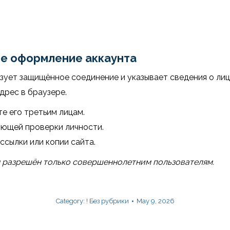
ное оформление аккаунта
зует защищённое соединение и указывает сведения о лиц
дрес в браузере.
е его третьим лицам.
ующей проверки личности.
ссылки или копии сайта.
м разрешён только совершеннолетним пользователям.
Category:
! Без рубрики
May 9, 2026