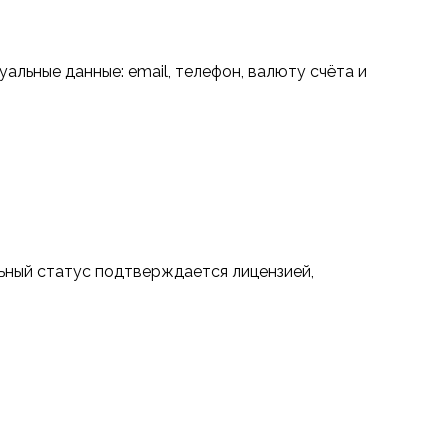
альные данные: email, телефон, валюту счёта и
ьный статус подтверждается лицензией,