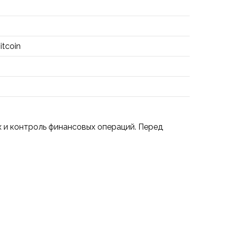
itcoin
х и контроль финансовых операций. Перед