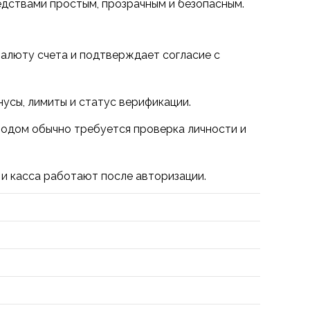
едствами простым, прозрачным и безопасным.
 валюту счета и подтверждает согласие с
усы, лимиты и статус верификации.
водом обычно требуется проверка личности и
 и касса работают после авторизации.