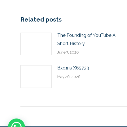
Related posts
The Founding of YouTube A
Short History
June 7, 2026
Вход в X65733
May 26, 2026