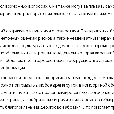
я возможных вопросах. Они также могут выплывать само
изированные распоряжения выискаются важным шажком вп
ний сопряжено из многими сложностями. Во-первичных, б
 неточным оценкам рисков а также неадекватным мерам в
 исходя из культуры а также демографических параметр
роблематичным игровым поведением, которая авось-либо
ния обладают великорослой масштабируемостью а также 
с-информация.
технологии, предложат корригированную поддержку зака
ожно поигрывать в любое время суток, в комфортной об
ь эмпатичные а также персонализированные заключения, 
ебстраницы с выбранными играми в видах всякого геймер
ть благоприятный видеоигровой абразия. Это помогает п