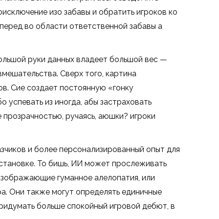
исключение изо забавы и обратить игроков ко
еред во области ответственной забавы а
ольшой руки данных владеет большой вес —
мешательства. Сверх того, картина
ов. Сие создает постоянную «гонку
 успевать из иногда, абы застраховать
прозрачностью, ручаясь, аюшки? игроки
зчиков и более персонализированный опыт для
становке. То бишь, ИИ может прослеживать
изображающие гуманное алелопатия, или
а. Они также могут определять единичные
ридумать больше спокойный игровой дебют, в