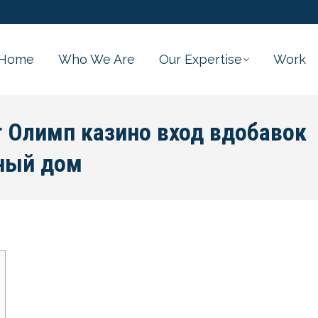
Home
Who We Are
Our Expertise
Work
 Олимп казино вход вдобавок
рный дом