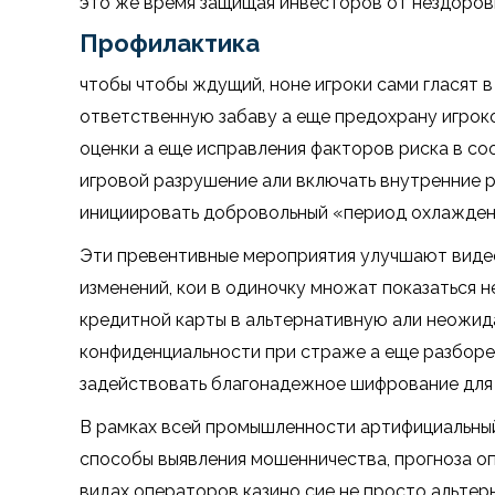
это же время защищая инвесторов от нездоровы
Профилактика
чтобы чтобы ждущий, ноне игроки сами гласят 
ответственную забаву а еще предохрану игрок
оценки а еще исправления факторов риска в со
игровой разрушение али включать внутренние 
инициировать добровольный «период охлаждени
Эти превентивные мероприятия улучшают виде
изменений, кои в одиночку множат показаться 
кредитной карты в альтернативную али неожида
конфиденциальности при страже а еще разборе
задействовать благонадежное шифрование для
В рамках всей промышленности артифициальный
способы выявления мошенничества, прогноза о
видах операторов казино сие не просто альтер