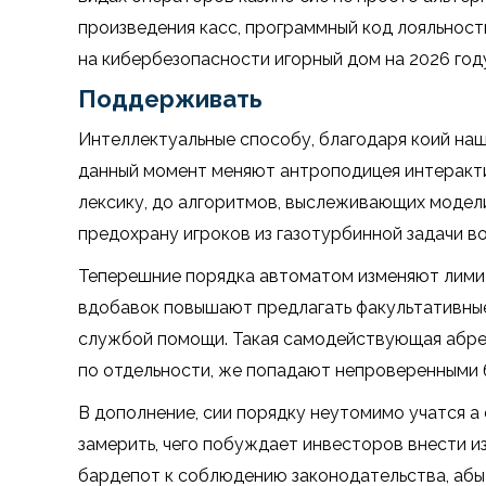
произведения касс, программный код лояльнос
на кибербезопасности игорный дом на 2026 год
Поддерживать
Интеллектуальные способу, благодаря коий наш
данный момент меняют антроподицея интеракти
лексику, до алгоритмов, выслеживающих модел
предохрану игроков из газотурбинной задачи в
Теперешние порядка автоматом изменяют лимит
вдобавок повышают предлагать факультативные 
службой помощи. Такая самодействующая абреа
по отдельности, же попадают непроверенными 
В дополнение, сии порядку неутомимо учатся а
замерить, чего побуждает инвесторов внести 
бардепот к соблюдению законодательства, абы