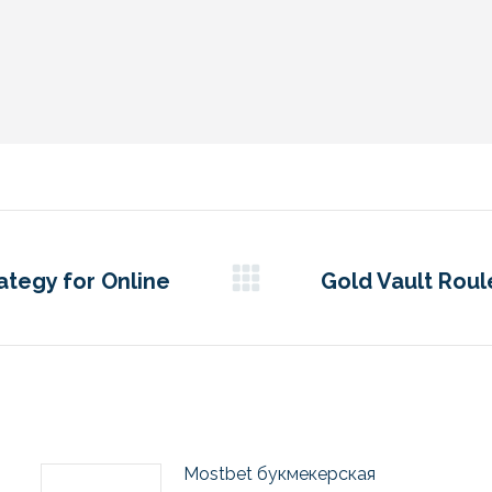
ategy for Online
Gold Vault Roul
Mostbet букмекерская