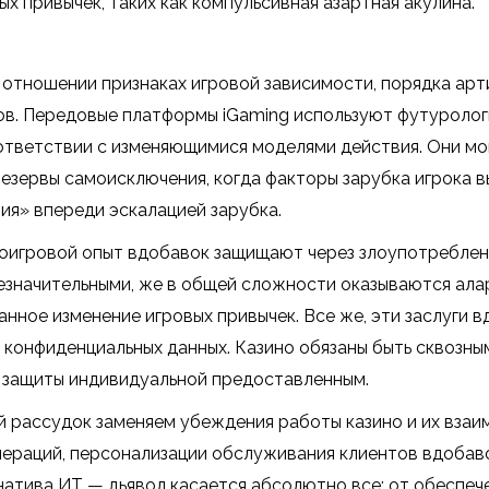
х привычек, таких как компульсивная азартная акулина.
в отношении признаках игровой зависимости, порядка а
ов. Передовые платформы iGaming используют футуролог
ответствии с изменяющимися моделями действия. Они мог
резервы самоисключения, когда факторы зарубка игрока
я» впереди эскалацией зарубка.
оигровой опыт вдобавок защищают через злоупотреблени
незначительными, же в общей сложности оказываются ала
нное изменение игровых привычек. Все же, эти заслуги
 конфиденциальных данных. Казино обязаны быть сквозны
 защиты индивидуальной предоставленным.
 рассудок заменяем убеждения работы казино и их взаим
пераций, персонализации обслуживания клиентов вдобаво
натива ИТ — дьявол касается абсолютно все: от обеспеч