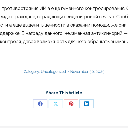
н противостояния ИИ а еще гуманного контролирования.
в видах граждане, страдающих видеоигровой связью. Со
ти а еще выделить ценности в оказании помощи, же они 
ддержке. В награду данного, неизменная антиклинорий 
онтроля, давая возможность для него обращать внимани
Category:
Uncategorized
November 30, 2025
Share This Article