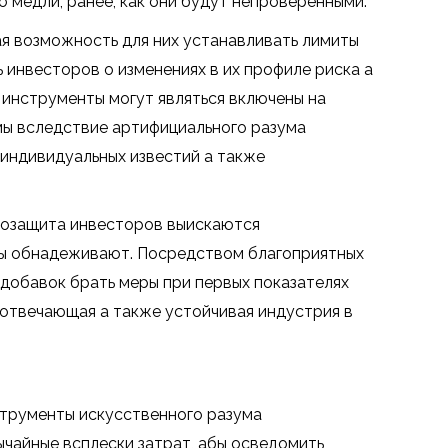
 медли, ранее, как они будут непроверенными.
я возможность для них устанавливать лимиты
инвесторов о изменениях в их профиле риска а
инструменты могут являться включены на
мы вследствие артифициального разума
ндивидуальных известий а также
втозащита инвесторов выискаются
ты обнадеживают. Посредством благоприятных
добавок брать меры при первых показателях
 отвечающая а также устойчивая индустрия в
трументы искусственного разума
чайные всплески затрат, абы осведомить