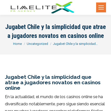
Jugabet Chile y la simplicidad que atrae
a jugadores novatos en casinos online
You are here:
Home
Uncategorized
Jugabet Chile y la simplicidad…
Jugabet Chile y la simplicidad que
atrae a jugadores novatos en casinos
online
En la actualidad, el mundo de los casinos online se ha
diversificado notablemente, pero sigue siendo esencial