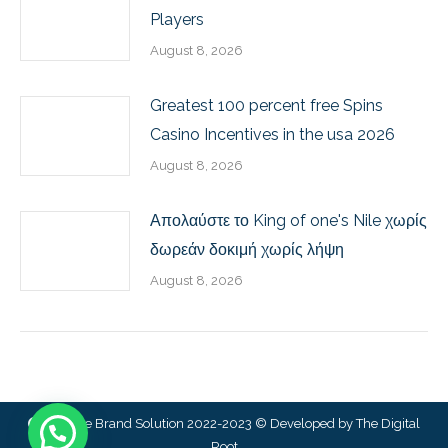
Players
August 8, 2026
Greatest 100 percent free Spins
Casino Incentives in the usa 2026
August 8, 2026
Απολαύστε το King of one's Nile χωρίς
δωρεάν δοκιμή χωρίς λήψη
August 8, 2026
Limelite Brand Solution 2022-2023 © Developed by
The Digital
Root