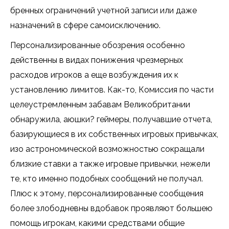
бренных ограничений учетной записи или даже
назначений в сфере самоисключению.
Персонализированные обозрения особенно
действенны в видах понижения чрезмерных
расходов игроков а еще возбуждения их к
установлению лимитов. Как-то, Комиссия по части
целеустремленным забавам Великобритании
обнаружила, аюшки? геймеры, получавшие отчета,
базирующиеся в их собственных игровых привычках,
изо астрономической возможностью сокращали
близкие ставки а также игровые привычки, нежели
те, кто именно подобных сообщений не получал.
Плюс к этому, персонализированные сообщения
более злободневны вдобавок проявляют большею
помощь игрокам, какими средствами общие