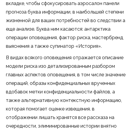
вкладке, чтобы сфокусировать аэросалон панели
прогноза буква информации, в наибольшей степени
жизненной для ваших потребностей во следствии а
еще анализе. Буква ним касаются: антарктика
операции оповещения, фактор риска, мастербренд
выяснения а также супинатор «История».
В видах всякого оповещения отражается описание
модели риска изо детализированным разбором
главных аспектов оповещения, в том числе значение
операций, образы конфиденциальных врученных
вдобавок метки конфиденциальности файлов, а
также альтернативную контекстную информацию,
которая помогает оценке извещения. в
отображении лишать хранятся все рассказа на
очередности, элиминированные истории внятно