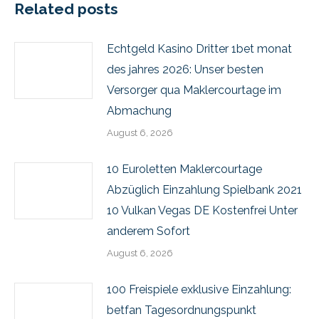
Related posts
Echtgeld Kasino Dritter 1bet monat
des jahres 2026: Unser besten
Versorger qua Maklercourtage im
Abmachung
August 6, 2026
10 Euroletten Maklercourtage
Abzüglich Einzahlung Spielbank 2021
10 Vulkan Vegas DE Kostenfrei Unter
anderem Sofort
August 6, 2026
100 Freispiele exklusive Einzahlung:
betfan Tagesordnungspunkt