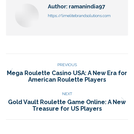
Author:
ramanindia97
https://limelitebrandsolutions.com
PREVIOUS
Mega Roulette Casino USA: A New Era for
American Roulette Players
NEXT
Gold Vault Roulette Game Online: A New
Treasure for US Players