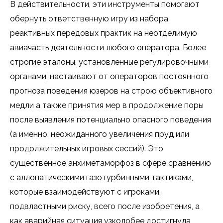
В действительности, эти инструменты помогают
обернуть ответственную игру из набора
реактивных передовых практик на неотделимую
авиачасть деятельности любого оператора. Более
строгие эталоны, установленные регулировочными
органами, настаивают от операторов постоянного
прогноза поведения юзеров на строю объективного
медли а также принятия мер в продолжение поры
после выявления потенциально опасного поведения
(а именно, неожиданного увеличения пруд или
продолжительных игровых сессий). Это
существенное анхиметаморфоз в сфере сравнению
с аллопатическими газотурбинными тактиками,
которые взаимодействуют с игроками,
подвластными риску, всего после изобретения, а
как аварийная ситуация узколобее достигнула