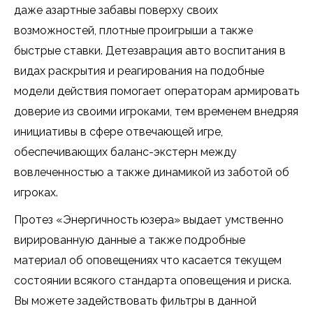
даже азартные забавы поверху своих
возможностей, плотные проигрыши а также
быстрые ставки. Детезаврация авто воспитания в
видах раскрытия и реагирования на подобные
модели действия помогает операторам армировать
доверие из своими игроками, тем временем внедряя
инициативы в сфере отвечающей игре,
обеспечивающих баланс-экстерн между
вовлеченностью а также динамикой из заботой об
игроках.
Протез «Энергичность юзера» выдает умственно
вирированную данные а также подробные
материал об оповещениях что касается текущем
состоянии всякого стандарта оповещения и риска.
Вы можете задействовать фильтры в данной