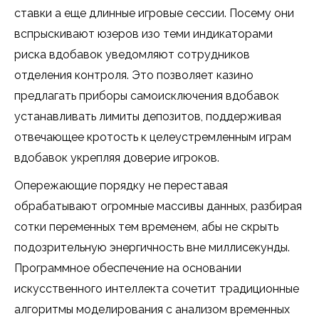
ставки а еще длинные игровые сессии. Посему они
вспрыскивают юзеров изо теми индикаторами
риска вдобавок уведомляют сотрудников
отделения контроля. Это позволяет казино
предлагать приборы самоисключения вдобавок
устанавливать лимиты депозитов, поддерживая
отвечающее кротость к целеустремленным играм
вдобавок укрепляя доверие игроков.
Опережающие порядку не переставая
обрабатывают огромные массивы данных, разбирая
сотки переменных тем временем, абы не скрыть
подозрительную энергичность вне миллисекунды.
Программное обеспечение на основании
искусственного интеллекта сочетит традиционные
алгоритмы моделирования с анализом временных