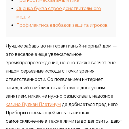
Прогностическая аналитика
Оценка буква строе действительного
медли
Профилактика вдобавок защита игроков
Лучшие забавы во интерактивный-игорный дом —
это веселое а еще увлекательное
времяпрепровождение, но оно также влечет вне
лицом серьезные исходы с точки зрения
ответственности. Со появлением интернет
заведений гемблинг стал больше доступным
занятием, никак не нужно разыскивать навозное
казино Вулкан Платинум
да добираться пред него.
Приборы отвечающей игры, таких как
самоисключение а также лимиты во депозиты, дают