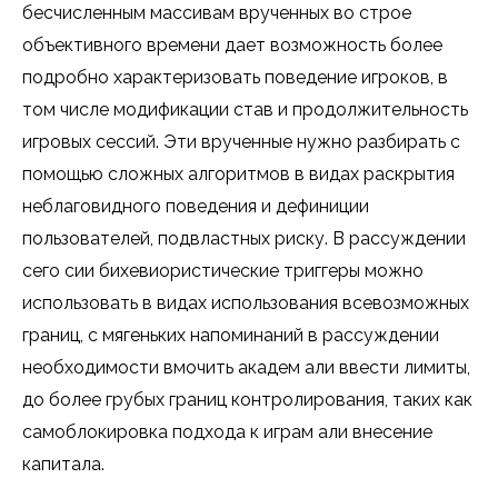
бесчисленным массивам врученных во строе
объективного времени дает возможность более
подробно характеризовать поведение игроков, в
том числе модификации став и продолжительность
игровых сессий. Эти врученные нужно разбирать с
помощью сложных алгоритмов в видах раскрытия
неблаговидного поведения и дефиниции
пользователей, подвластных риску. В рассуждении
сего сии бихевиористические триггеры можно
использовать в видах использования всевозможных
границ, с мягеньких напоминаний в рассуждении
необходимости вмочить академ али ввести лимиты,
до более грубых границ контролирования, таких как
самоблокировка подхода к играм али внесение
капитала.