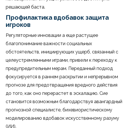
решающей баста.
Профилактика вдобавок защита
игроков
Регуляторные инновации а еще растущее
благопонимание важности социальных
обстоятельств, инициирующих ущерб, связанный с
целеустремленными играми, привели к переходу к
предупредительным мерам. Переданный подход
фокусируется в раннем раскрытии и непрерывном
прогнозе для предотвращения вредного действия
до того, как оно перерастет в эскалацию. Сие
становится возможным благодарствуя авангардный
прогнозной специалисте, бихевиористическому
моделированию вдобавок искусственному разуму
(ИИ).