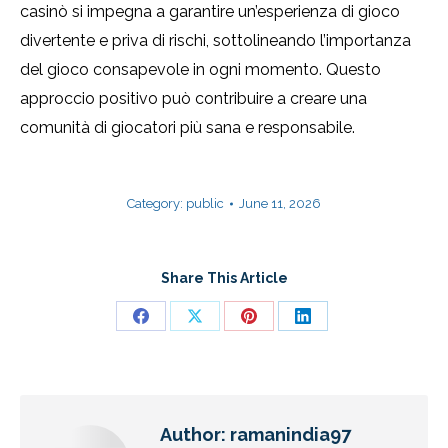
casinò si impegna a garantire un’esperienza di gioco
divertente e priva di rischi, sottolineando l’importanza
del gioco consapevole in ogni momento. Questo
approccio positivo può contribuire a creare una
comunità di giocatori più sana e responsabile.
Category:
public
June 11, 2026
Share This Article
Author:
ramanindia97