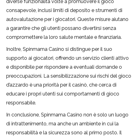
diverse funzionalità volte a promuovere il gioco
consapevole, inclusi limiti di deposito e strumenti di
autovalutazione per i giocatori. Queste misure aiutano
a garantire che gli utenti possano divertirsi senza
compromettere la loro salute mentale e finanziaria.
Inoltre, Spinmama Casino si distingue per il suo
supporto ai giocatori, offrendo un servizio clienti attivo
e disponibile per rispondere a eventuali domande o
preoccupazioni. La sensibilizzazione sui rischi del gioco
d’azzardo è una priorità per il casinò, che cerca di
educare i propri utenti sui comportamenti di gioco
responsabile.
In conclusione, Spinmama Casino non è solo un luogo
di intrattenimento, ma anche un ambiente in cui la
responsabilità e la sicurezza sono al primo posto. Il