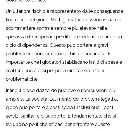
Un ulteriore rischio è rappresentato dalle conseguenze
finanziarie del gioco. Molti giocatori possono iniziare a
scommettere somme sempre più elevate nella
speranza di recuperare perdite precedenti, creando un
ciclo di dipendenza. Questo può portare a gravi
problemi economici, come debiti e bancarotta. È
importante che i giocatori stabiliscano limiti di spesa e
si attengano a essi per prevenire tali situazioni
problematiche.
Infine, il gioco d’azzardo può avere ripercussioni più
ampie sulla società. L’aumento dei problemi legati al
gioco può portare a costi sociali, inclusi quelli per i
servizi sanitari e di supporto. È fondamentale che si
sviluppino politiche efficaci per affrontare queste