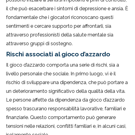
il che può esacerbare i sintomi di depressione e ansia. È
fondamentale che i giocatori riconoscano questi
sentimenti e cercare supporto per affrontarli, sia
attraverso professionisti della salute mentale sia
attraverso gruppi di sostegno.
Rischi associati al gioco d’azzardo
Il gioco d’azzardo comporta una serie di rischi, sia a
livello personale che sociale. In primo luogo, vi è il
rischio di sviluppare una dipendenza, che può portare a
un deterioramento significativo della qualità della vita.
Le persone affette da dipendenza da gioco d’azzardo
spesso trascurano responsabilità lavorative, familiari e
finanziarie. Questo comportamento può generare
tensioni nelle relazioni, conflitti familiari e, in alcuni casi,
isolamento sociale.