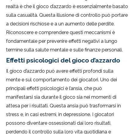
realtà è che il gioco d’azzardo è essenzialmente basato
sulla casualità. Questa illusione di controllo può portare
a decisioni rischiose e a un aumento delle perdite.
Riconoscere e comprendere questi meccanismi è
fondamentale per prevenire effetti negativi a lungo
termine sulla salute mentale e sulle finanze personali.
Effetti psicologici del gioco d’azzardo
Il gioco d’azzardo può avere effetti profondi sulla
mente e sul comportamento dei giocatori. Uno dei
principali effetti psicologici è l’ansia, che può
manifestarsi sia durante il gioco sia nei momenti di
attesa per i risultati. Questa ansia può trasformarsi in
stress e, in casi estremi, in depressione. I giocatori
possono diventare ossessionati dai loro risultati,
perdendo il controllo sulla loro vita quotidiana e