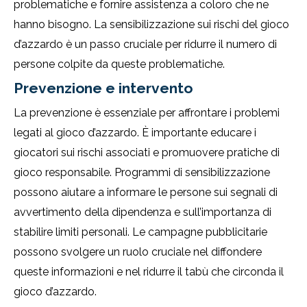
problematiche e fornire assistenza a coloro che ne
hanno bisogno. La sensibilizzazione sui rischi del gioco
d’azzardo è un passo cruciale per ridurre il numero di
persone colpite da queste problematiche.
Prevenzione e intervento
La prevenzione è essenziale per affrontare i problemi
legati al gioco d’azzardo. È importante educare i
giocatori sui rischi associati e promuovere pratiche di
gioco responsabile. Programmi di sensibilizzazione
possono aiutare a informare le persone sui segnali di
avvertimento della dipendenza e sull’importanza di
stabilire limiti personali. Le campagne pubblicitarie
possono svolgere un ruolo cruciale nel diffondere
queste informazioni e nel ridurre il tabù che circonda il
gioco d’azzardo.