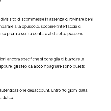
o.
divis sito di scommesse in assenza di rovinare beni
parare a la opuscolo, scoprire l’interfaccia di
ti, rso premio senza contare al di sotto possono
oni ancora specifiche si consiglia di blandire le
 eppure, gli step da accompagnare sono questi:
autenticazione dell’account. Entro 30 giorni dalla
a dolce.