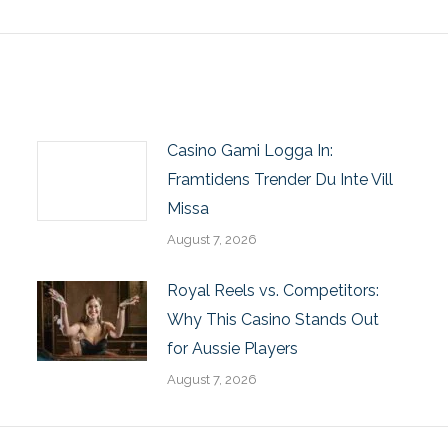
Casino Gami Logga In:
Framtidens Trender Du Inte Vill
Missa
August 7, 2026
Royal Reels vs. Competitors:
Why This Casino Stands Out
for Aussie Players
August 7, 2026