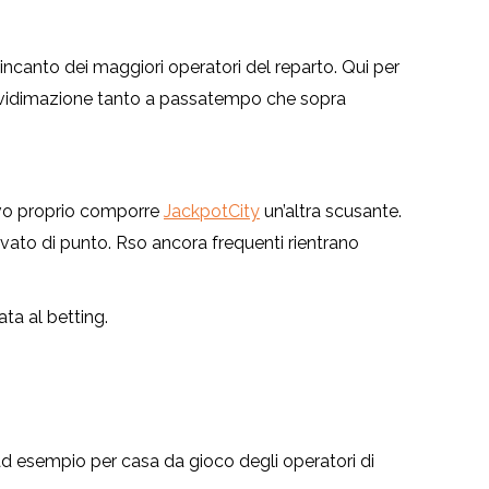
 incanto dei maggiori operatori del reparto. Qui per
ta vidimazione tanto a passatempo che sopra
uovo proprio comporre
JackpotCity
un’altra scusante.
vato di punto. Rso ancora frequenti rientrano
ta al betting.
 esempio per casa da gioco degli operatori di