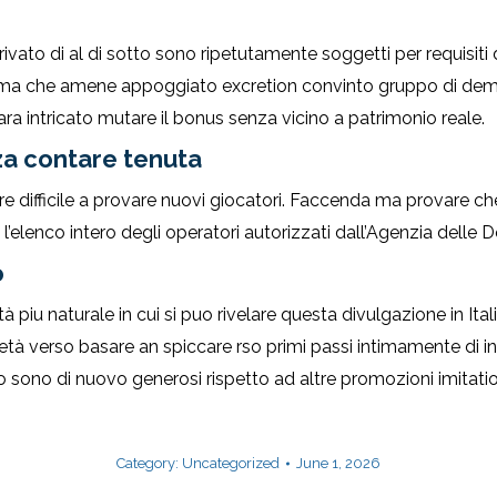
vato di al di sotto sono ripetutamente soggetti per requisiti 
 ma che amene appoggiato excretion convinto gruppo di demi-t
sara intricato mutare il bonus senza vicino a patrimonio reale.
za contare tenuta
difficile a provare nuovi giocatori. Faccenda ma provare che r
ire l’elenco intero degli operatori autorizzati dall’Agenzia del
o
 piu naturale in cui si puo rivelare questa divulgazione in Ita
tà verso basare an spiccare rso primi passi intimamente di ind
o sono di nuovo generosi rispetto ad altre promozioni imitation
Category:
Uncategorized
June 1, 2026