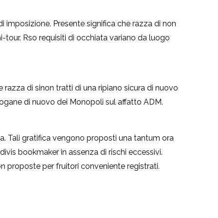
di imposizione. Presente significa che razza di non
our. Rso requisiti di occhiata variano da luogo
azza di sinon tratti di una ripiano sicura di nuovo
le Dogane di nuovo dei Monopoli sul affatto ADM.
lia. Tali gratifica vengono proposti una tantum ora
ivis bookmaker in assenza di rischi eccessivi.
 proposte per fruitori conveniente registrati.