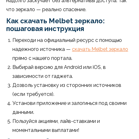
надолго заскучает без альтернативы доступа. Так
что зеркало — реально спасение.
Как скачать Melbet зеркало:
пошаговая инструкция
Переходи на официальный ресурс с помощью
надежного источника —
скачать Melbet зеркало
прямо с нашего портала.
Выбирай версию для Android или iOS, в
зависимости от гаджета.
Дозволь установку из сторонних источников
(если требуется).
Установи приложение и залогинься под своими
данными.
Пользуйся акциями, лайв-ставками и
моментальными выплатами!