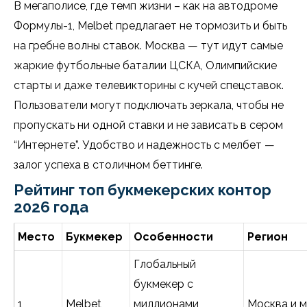
В мегаполисе, где темп жизни – как на автодроме
Формулы-1, Melbet предлагает не тормозить и быть
на гребне волны ставок. Москва — тут идут самые
жаркие футбольные баталии ЦСКА, Олимпийские
старты и даже телевикторины с кучей спецставок.
Пользователи могут подключать зеркала, чтобы не
пропускать ни одной ставки и не зависать в сером
“Интернете”. Удобство и надежность с мелбет —
залог успеха в столичном беттинге.
Рейтинг топ букмекерских контор
2026 года
Место
Букмекер
Особенности
Регион
Глобальный
букмекер с
1
Melbet
миллионами
Москва и 