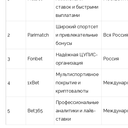
ставок и быстрыми
выплатами
Широкий спортсет
2
Parimatch
и привлекательные
Вся Россия
бонусы
Надёжная ЦУПИС-
3
Fonbet
Россия
организация
Мультиспортивное
4
1xBet
покрытие и
Междунар
криптовалюты
Профессиональные
5
Bet365
аналитики и лайв-
Междунар
ставки