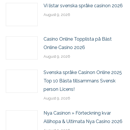
Vi listar svenska språke casinon 2026
August 9, 2026
Casino Online Topplista på Bäst
Online Casino 2026
August 9, 2026
Svenska språke Casinon Online 2025
Top 10 Bästa tillsammans Svensk
person Licens!
August 9, 2026
Nya Casinon » Förteckning kvar
Allihopa & Ultimata Nya Casino 2026