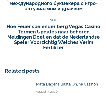
международного букмекера с игро-
энтузиазмом и драйвом
NEXT
Hoe Feuer speiender berg Vegas Casino
Termen Updates naar behoren
Meldingen Doet en dat de Nederlandse
Speler Voorzichtig Welches Verim
Fertilizer
Related posts
Mäta Dagens Bästa Online Casinon
August 9, 2026