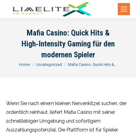
Mafia Casino: Quick Hits &
High‑Intensity Gaming für den
modernen Spieler
You are here:
Home
Uncategorized
Mafia Casino: Quick Hits &…
Wenn Sie nach einem kleinen Nervenkitzel suchen, der
ordentlich reinhaut, liefert Mafia Casino mit seiner
schnelllebigen Umgebung und sofortigem
Auszahlungspotenzial. Die Plattform ist für Spieler