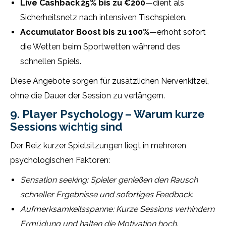
Live Cashback 25% bis zu €200
—dient als
Sicherheitsnetz nach intensiven Tischspielen.
Accumulator Boost bis zu 100%
—erhöht sofort
die Wetten beim Sportwetten während des
schnellen Spiels.
Diese Angebote sorgen für zusätzlichen Nervenkitzel,
ohne die Dauer der Session zu verlängern.
9. Player Psychology – Warum kurze
Sessions wichtig sind
Der Reiz kurzer Spielsitzungen liegt in mehreren
psychologischen Faktoren:
Sensation seeking: Spieler genießen den Rausch
schneller Ergebnisse und sofortiges Feedback.
Aufmerksamkeitsspanne: Kurze Sessions verhindern
Ermüdung und halten die Motivation hoch.