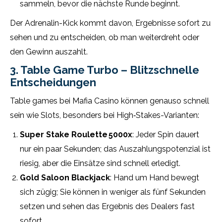
sammeln, bevor die nächste Runde beginnt.
Der Adrenalin-Kick kommt davon, Ergebnisse sofort zu
sehen und zu entscheiden, ob man weiterdreht oder
den Gewinn auszahlt.
3. Table Game Turbo – Blitzschnelle
Entscheidungen
Table games bei Mafia Casino können genauso schnell
sein wie Slots, besonders bei High‑Stakes-Varianten:
Super Stake Roulette 5000x
: Jeder Spin dauert
nur ein paar Sekunden; das Auszahlungspotenzial ist
riesig, aber die Einsätze sind schnell erledigt.
Gold Saloon Blackjack
: Hand um Hand bewegt
sich zügig; Sie können in weniger als fünf Sekunden
setzen und sehen das Ergebnis des Dealers fast
sofort.