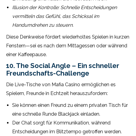
Illusion der Kontrolle: Schnelle Entscheidungen
vermitteln das Gefühl, das Schicksal im
Handumdrehen zu steuern.
Diese Denkweise fördert wiederholtes Spielen in kurzen
Fenstern—sei es nach dem Mittagessen oder während
einer Kaffeepause.
10. The Social Angle – Ein schneller
Freundschafts-Challenge
Die Live-Tische von Mafia Casino ermöglichen es
Spielern, Freunde in Echtzeit herauszufordern:
Sie können einen Freund zu einem privaten Tisch für
eine schnelle Runde Blackjack einladen.
Der Chat sorgt für Kommunikation, während
Entscheidungen im Blitztempo getroffen werden.