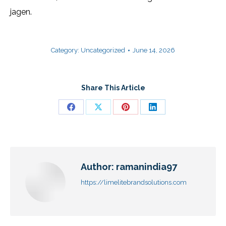
jagen.
Category:
Uncategorized
June 14, 2026
Share This Article
Author:
ramanindia97
https://limelitebrandsolutions.com