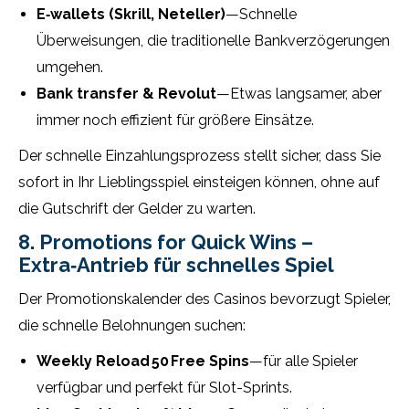
E‑wallets (Skrill, Neteller)
—Schnelle
Überweisungen, die traditionelle Bankverzögerungen
umgehen.
Bank transfer & Revolut
—Etwas langsamer, aber
immer noch effizient für größere Einsätze.
Der schnelle Einzahlungsprozess stellt sicher, dass Sie
sofort in Ihr Lieblingsspiel einsteigen können, ohne auf
die Gutschrift der Gelder zu warten.
8. Promotions for Quick Wins –
Extra‑Antrieb für schnelles Spiel
Der Promotionskalender des Casinos bevorzugt Spieler,
die schnelle Belohnungen suchen:
Weekly Reload 50 Free Spins
—für alle Spieler
verfügbar und perfekt für Slot-Sprints.