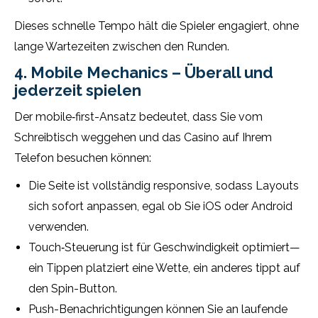
Dieses schnelle Tempo hält die Spieler engagiert, ohne
lange Wartezeiten zwischen den Runden.
4. Mobile Mechanics – Überall und
jederzeit spielen
Der mobile‑first-Ansatz bedeutet, dass Sie vom
Schreibtisch weggehen und das Casino auf Ihrem
Telefon besuchen können:
Die Seite ist vollständig responsive, sodass Layouts
sich sofort anpassen, egal ob Sie iOS oder Android
verwenden.
Touch‑Steuerung ist für Geschwindigkeit optimiert—
ein Tippen platziert eine Wette, ein anderes tippt auf
den Spin-Button.
Push-Benachrichtigungen können Sie an laufende