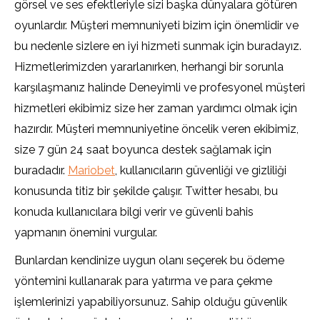
görsel ve ses efektleriyle sizi başka dünyalara götüren
oyunlardır. Müşteri memnuniyeti bizim için önemlidir ve
bu nedenle sizlere en iyi hizmeti sunmak için buradayız.
Hizmetlerimizden yararlanırken, herhangi bir sorunla
karşılaşmanız halinde Deneyimli ve profesyonel müşteri
hizmetleri ekibimiz size her zaman yardımcı olmak için
hazırdır. Müşteri memnuniyetine öncelik veren ekibimiz,
size 7 gün 24 saat boyunca destek sağlamak için
buradadır.
Mariobet
, kullanıcıların güvenliği ve gizliliği
konusunda titiz bir şekilde çalışır. Twitter hesabı, bu
konuda kullanıcılara bilgi verir ve güvenli bahis
yapmanın önemini vurgular.
Bunlardan kendinize uygun olanı seçerek bu ödeme
yöntemini kullanarak para yatırma ve para çekme
işlemlerinizi yapabiliyorsunuz. Sahip olduğu güvenlik