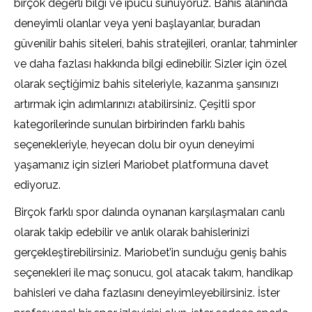
birçok değerli bilgi ve ipucu sunuyoruz. Bahis alanında
deneyimli olanlar veya yeni başlayanlar, buradan
güvenilir bahis siteleri, bahis stratejileri, oranlar, tahminler
ve daha fazlası hakkında bilgi edinebilir. Sizler için özel
olarak seçtiğimiz bahis siteleriyle, kazanma şansınızı
artırmak için adımlarınızı atabilirsiniz. Çeşitli spor
kategorilerinde sunulan birbirinden farklı bahis
seçenekleriyle, heyecan dolu bir oyun deneyimi
yaşamanız için sizleri Mariobet platformuna davet
ediyoruz.
Birçok farklı spor dalında oynanan karşılaşmaları canlı
olarak takip edebilir ve anlık olarak bahislerinizi
gerçekleştirebilirsiniz. Mariobet’in sunduğu geniş bahis
seçenekleri ile maç sonucu, gol atacak takım, handikap
bahisleri ve daha fazlasını deneyimleyebilirsiniz. İster