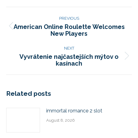
PREVIOUS
American Online Roulette Welcomes
New Players
NEXT
Vyvrátenie najčastejších mýtov o
kasínach
Related posts
immortal romance 2 slot
August 8, 2026