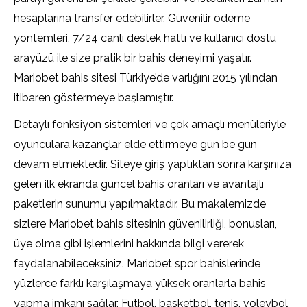
hesaplarına transfer edebilirler. Güvenilir ödeme
yöntemleri, 7/24 canlı destek hattı ve kullanıcı dostu
arayüzü ile size pratik bir bahis deneyimi yaşatır.
Mariobet bahis sitesi Türkiye’de varlığını 2015 yılından
itibaren göstermeye başlamıştır.
Detaylı fonksiyon sistemleri ve çok amaçlı menüleriyle
oyunculara kazançlar elde ettirmeye gün be gün
devam etmektedir. Siteye giriş yaptıktan sonra karşınıza
gelen ilk ekranda güncel bahis oranları ve avantajlı
paketlerin sunumu yapılmaktadır. Bu makalemizde
sizlere Mariobet bahis sitesinin güvenilirliği, bonusları,
üye olma gibi işlemlerini hakkında bilgi vererek
faydalanabileceksiniz. Mariobet spor bahislerinde
yüzlerce farklı karşılaşmaya yüksek oranlarla bahis
yapma imkanı sağlar. Futbol, basketbol, tenis, voleybol