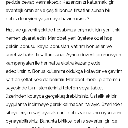
şekilde cevap vermektedir. Kazancınızı katlamak için
avantajlı oranlar ve çeşitli bonus fırsatları sunan bir
bahis deneyimi yaşamaya hazır mısınız?
Hızlı ve güvenli şekilde hesabınıza erişmek için yeni linki
hemen ziyaret edin. Mariobet yeni üyelere özel hoş
geldin bonusu, kayıp bonusları, yatırım bonusları ve
ücretsiz bahis fırsatları sunar. Ayrıca düzenli promosyon
kampanyaları ile her hafta ekstra kazanç elde
edebilirsiniz. Bonus kullanımı oldukça kolaydır ve çevrim
şartları şeffaf şekilde belirtilir. Mariobet mobil platformu
sayesinde tüm işlemlerinizi telefon veya tablet
üzerinden kolayca gerçekleştirebilirsiniz. Üstelik ek bir
uygulama indirmeye gerek kalmadan, tarayıcı üzerinden
siteye erişim sağlayarak canlı bahis ve casino oyunlarını
oynayabilirsiniz. Bununla birlikte, bahis severler için de