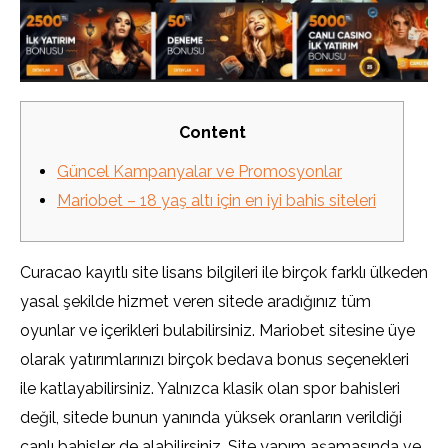
Content
Güncel Kampanyalar ve Promosyonlar
Mariobet – 18 yaş altı için en iyi bahis siteleri
Curacao kayıtlı site lisans bilgileri ile birçok farklı ülkeden
yasal şekilde hizmet veren sitede aradığınız tüm
oyunlar ve içerikleri bulabilirsiniz. Mariobet sitesine üye
olarak yatırımlarınızı birçok bedava bonus seçenekleri
ile katlayabilirsiniz. Yalnızca klasik olan spor bahisleri
değil, sitede bunun yanında yüksek oranların verildiği
canlı bahisler de alabilirsiniz. Site yapım aşamasında ve