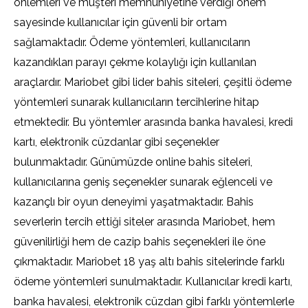
önlemleri ve müşteri memnuniyetine verdiği önem
sayesinde kullanıcılar için güvenli bir ortam
sağlamaktadır. Ödeme yöntemleri, kullanıcıların
kazandıkları parayı çekme kolaylığı için kullanılan
araçlardır. Mariobet gibi lider bahis siteleri, çeşitli ödeme
yöntemleri sunarak kullanıcıların tercihlerine hitap
etmektedir. Bu yöntemler arasında banka havalesi, kredi
kartı, elektronik cüzdanlar gibi seçenekler
bulunmaktadır. Günümüzde online bahis siteleri,
kullanıcılarına geniş seçenekler sunarak eğlenceli ve
kazançlı bir oyun deneyimi yaşatmaktadır. Bahis
severlerin tercih ettiği siteler arasında Mariobet, hem
güvenilirliği hem de cazip bahis seçenekleri ile öne
çıkmaktadır. Mariobet 18 yaş altı bahis sitelerinde farklı
ödeme yöntemleri sunulmaktadır. Kullanıcılar kredi kartı,
banka havalesi, elektronik cüzdan gibi farklı yöntemlerle