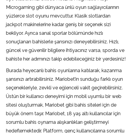
Microgaming gibi dünyaca ünlü oyun sağlayıcılarının
yüzlerce slot oyunu mevcuttur. Klasik slotlardan
jackpot makinelerine kadar geniş bir seçenek sizi
bekliyor. Ayrıca sanal sporlar bölümünde hızlı
sonuçlanan bahislerle şansınızı deneyebilirsiniz. Hızlı,
güncel ve güvenilir bilgilere ihtiyacınız varsa, sporda ve
bahiste her adımınızı takip edebileceğiniz bir yerdesiniz!
Burada heyecanlı bahis oyunlarına katılarak, kazanma
şansınızı artırabilirsiniz. Mariobet’in sunduğu farklı oyun
seçenekleriyle, zevkli ve eğlenceli vakit geçirebilirsiniz.
Üstün bir kullanıcı deneyimi için mobil uyumlu bir web
sitesi oluşturmak, Mariobet gibi bahis siteleri için de
büyük önem taşır. Mariobet, 18 yaş altı kullanıcılar için
sorumlu bahis oynama alışkanlıkları geliştirmeyi
hedeflemektedir. Platform, genç kullanıcılarına sorumlu