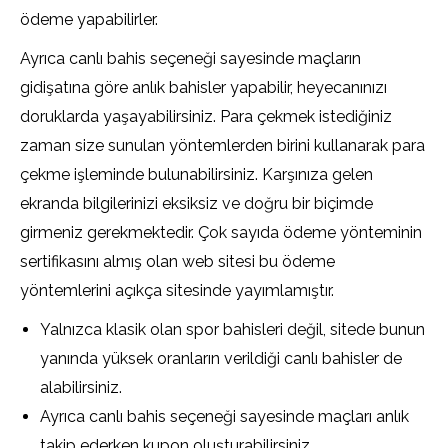
ödeme yapabilirler.
Ayrıca canlı bahis seçeneği sayesinde maçların
gidişatına göre anlık bahisler yapabilir, heyecanınızı
doruklarda yaşayabilirsiniz. Para çekmek istediğiniz
zaman size sunulan yöntemlerden birini kullanarak para
çekme işleminde bulunabilirsiniz. Karşınıza gelen
ekranda bilgilerinizi eksiksiz ve doğru bir biçimde
girmeniz gerekmektedir. Çok sayıda ödeme yönteminin
sertifikasını almış olan web sitesi bu ödeme
yöntemlerini açıkça sitesinde yayımlamıştır.
Yalnızca klasik olan spor bahisleri değil, sitede bunun
yanında yüksek oranların verildiği canlı bahisler de
alabilirsiniz.
Ayrıca canlı bahis seçeneği sayesinde maçları anlık
takip ederken kupon oluşturabilirsiniz.