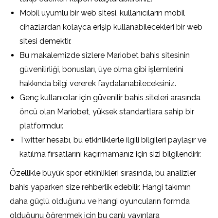
Mobil uyumlu bir web sitesi, kullanıcıların mobil
cihazlardan kolayca erişip kullanabilecekleri bir web
sitesi demektir.
Bu makalemizde sizlere Mariobet bahis sitesinin
güvenilirliği, bonusları, üye olma gibi işlemlerini
hakkında bilgi vererek faydalanabileceksiniz.
Genç kullanıcılar için güvenilir bahis siteleri arasında
öncü olan Mariobet, yüksek standartlara sahip bir
platformdur.
Twitter hesabı, bu etkinliklerle ilgili bilgileri paylaşır ve
katılma fırsatlarını kaçırmamanız için sizi bilgilendirir.
Özellikle büyük spor etkinlikleri sırasında, bu analizler
bahis yaparken size rehberlik edebilir. Hangi takımın
daha güçlü olduğunu ve hangi oyuncuların formda
olduğunu öğrenmek için bu canlı yayınlara