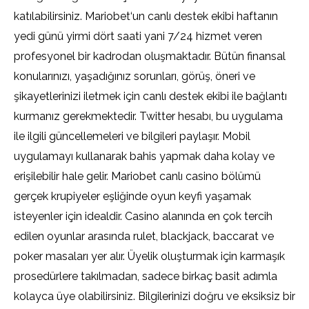
katılabilirsiniz. Mariobet‘un canlı destek ekibi haftanın
yedi günü yirmi dört saati yani 7/24 hizmet veren
profesyonel bir kadrodan oluşmaktadır. Bütün finansal
konularınızı, yaşadığınız sorunları, görüş, öneri ve
şikayetlerinizi iletmek için canlı destek ekibi ile bağlantı
kurmanız gerekmektedir. Twitter hesabı, bu uygulama
ile ilgili güncellemeleri ve bilgileri paylaşır. Mobil
uygulamayı kullanarak bahis yapmak daha kolay ve
erişilebilir hale gelir. Mariobet canlı casino bölümü
gerçek krupiyeler eşliğinde oyun keyfi yaşamak
isteyenler için idealdir. Casino alanında en çok tercih
edilen oyunlar arasında rulet, blackjack, baccarat ve
poker masaları yer alır. Üyelik oluşturmak için karmaşık
prosedürlere takılmadan, sadece birkaç basit adımla
kolayca üye olabilirsiniz. Bilgilerinizi doğru ve eksiksiz bir