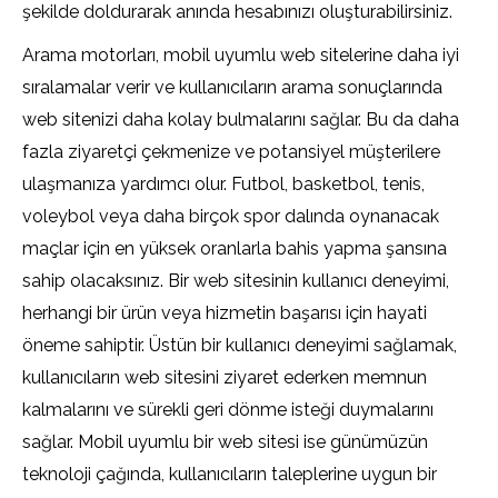
şekilde doldurarak anında hesabınızı oluşturabilirsiniz.
Arama motorları, mobil uyumlu web sitelerine daha iyi
sıralamalar verir ve kullanıcıların arama sonuçlarında
web sitenizi daha kolay bulmalarını sağlar. Bu da daha
fazla ziyaretçi çekmenize ve potansiyel müşterilere
ulaşmanıza yardımcı olur. Futbol, basketbol, tenis,
voleybol veya daha birçok spor dalında oynanacak
maçlar için en yüksek oranlarla bahis yapma şansına
sahip olacaksınız. Bir web sitesinin kullanıcı deneyimi,
herhangi bir ürün veya hizmetin başarısı için hayati
öneme sahiptir. Üstün bir kullanıcı deneyimi sağlamak,
kullanıcıların web sitesini ziyaret ederken memnun
kalmalarını ve sürekli geri dönme isteği duymalarını
sağlar. Mobil uyumlu bir web sitesi ise günümüzün
teknoloji çağında, kullanıcıların taleplerine uygun bir