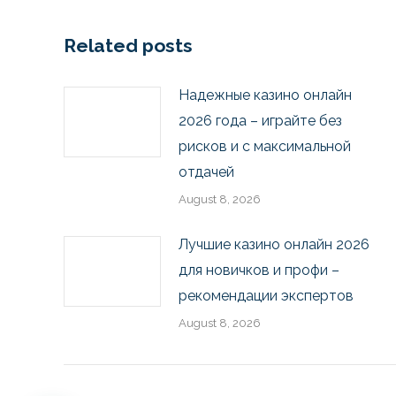
Related posts
Надежные казино онлайн
2026 года – играйте без
рисков и с максимальной
отдачей
August 8, 2026
Лучшие казино онлайн 2026
для новичков и профи –
рекомендации экспертов
August 8, 2026