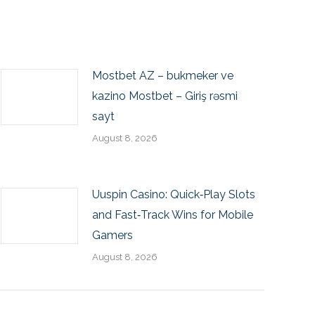
Mostbet AZ – bukmeker ve
kazino Mostbet – Giriş rəsmi
sayt
August 8, 2026
Uuspin Casino: Quick‑Play Slots
and Fast‑Track Wins for Mobile
Gamers
August 8, 2026