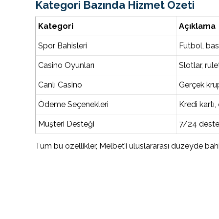
Kategori Bazında Hizmet Özeti
Kategori
Açıklama
Spor Bahisleri
Futbol, bas
Casino Oyunları
Slotlar, rul
Canlı Casino
Gerçek krup
Ödeme Seçenekleri
Kredi kartı,
Müşteri Desteği
7/24 destek
Tüm bu özellikler, Melbet’i uluslararası düzeyde bahis