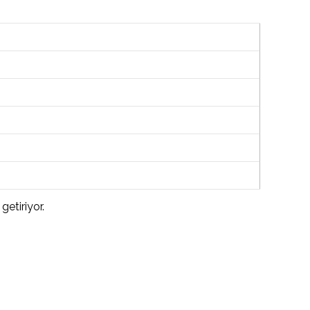
getiriyor.