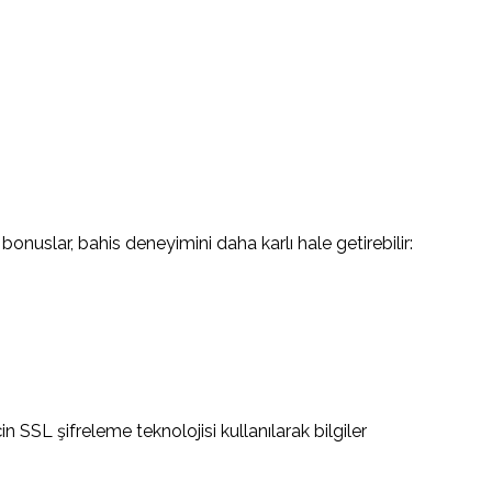
nuslar, bahis deneyimini daha karlı hale getirebilir:
n SSL şifreleme teknolojisi kullanılarak bilgiler