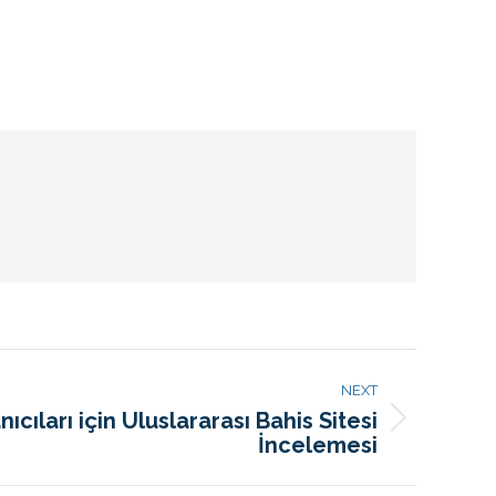
NEXT
ıcıları için Uluslararası Bahis Sitesi
İncelemesi