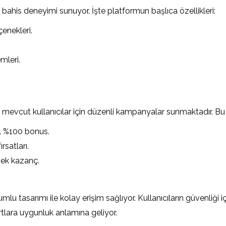
r bahis deneyimi sunuyor. İşte platformun başlıca özellikleri:
enekleri.
mleri.
 mevcut kullanıcılar için düzenli kampanyalar sunmaktadır. Bu bo
el %100 bonus.
rsatları.
 ek kazanç.
u tasarımı ile kolay erişim sağlıyor. Kullanıcıların güvenliği içi
artlara uygunluk anlamına geliyor.