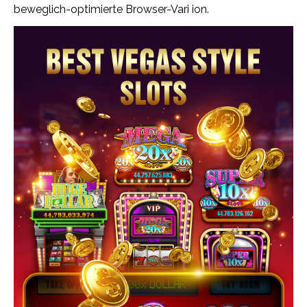
beweglich-optimierte Browser-Vari ion.