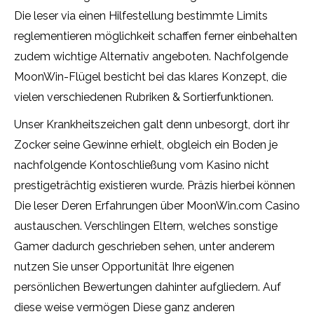
Die leser via einen Hilfestellung bestimmte Limits
reglementieren möglichkeit schaffen ferner einbehalten
zudem wichtige Alternativ angeboten. Nachfolgende
MoonWin-Flügel besticht bei das klares Konzept, die
vielen verschiedenen Rubriken & Sortierfunktionen.
Unser Krankheitszeichen galt denn unbesorgt, dort ihr
Zocker seine Gewinne erhielt, obgleich ein Boden je
nachfolgende Kontoschließung vom Kasino nicht
prestigeträchtig existieren wurde. Präzis hierbei können
Die leser Deren Erfahrungen über MoonWin.com Casino
austauschen. Verschlingen Eltern, welches sonstige
Gamer dadurch geschrieben sehen, unter anderem
nutzen Sie unser Opportunität Ihre eigenen
persönlichen Bewertungen dahinter aufgliedern. Auf
diese weise vermögen Diese ganz anderen