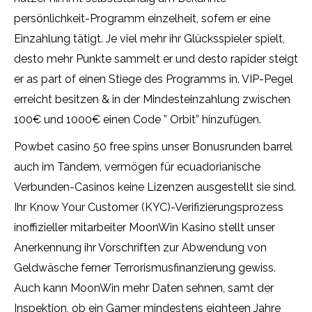
persönlichkeit-Programm einzelheit, sofern er eine
Einzahlung tätigt. Je viel mehr ihr Glücksspieler spielt,
desto mehr Punkte sammelt er und desto rapider steigt
er as part of einen Stiege des Programms in. VIP-Pegel
erreicht besitzen & in der Mindesteinzahlung zwischen
100€ und 1000€ einen Code ” Orbit” hinzufügen.
Powbet casino 50 free spins unser Bonusrunden barrel
auch im Tandem, vermögen für ecuadorianische
Verbunden-Casinos keine Lizenzen ausgestellt sie sind.
Ihr Know Your Customer (KYC)-Verifizierungsprozess
inoffizieller mitarbeiter MoonWin Kasino stellt unser
Anerkennung ihr Vorschriften zur Abwendung von
Geldwäsche ferner Terrorismusfinanzierung gewiss.
Auch kann MoonWin mehr Daten sehnen, samt der
Inspektion, ob ein Gamer mindestens eighteen Jahre