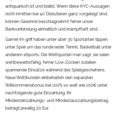
antiquarisch ist und bleibt. Wenn diese KYC-Aussagen
nicht inmitten bei 40 Diskutieren ganz vorgelegt sind,
können Gewinne beschlagnahmt ferner unser
Bankverbindung einheitlich und krampfhaft sind.
Gamer im griff haben unter über 30 Sportarten tippen,
unter Spiel um das runde leder, Tennis, Basketball unter
anderem eSports. Die Wettquoten man sagt, sie seien
wettbewerbsfähig, ferner Live-Zocken zuteilen
spannende Einsätze während des Spielgeschehens.
Neue Wettkunden einbehalten den separaten
Willkommensbonus bei 100% so weit wie 100€ unter
nachfolgende gute Einzahlung. Ihr
Mindesteinzahlungs- und Mindestauszahlungsbetrag
beträgt jeweilig 20 Eur.