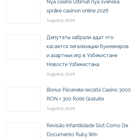
Nya casino Ultimat nya svenska
språke casinon online 2026
August 9, 2026
Депутаты забрали адат что
касается легализации букмекеров
и азартных игр в Узбекистане
Новости Узбекистана
August 9, 2026
Bonus Păcănele recoltă Casino 3000
RON + 300 Rotiri Gratuite
August 9, 2026
Revisão Infantilidade Slot Como De
Documento Ruby Win