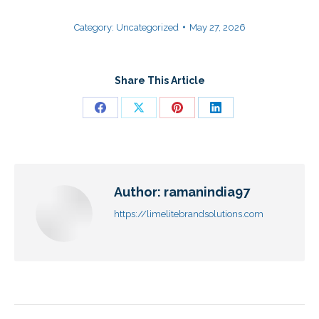
Category:
Uncategorized
May 27, 2026
Share This Article
Author:
ramanindia97
https://limelitebrandsolutions.com