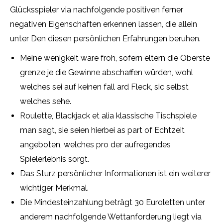
Glücksspieler via nachfolgende positiven ferner
negativen Eigenschaften erkennen lassen, die allein
unter Den diesen persönlichen Erfahrungen beruhen.
Meine wenigkeit wäre froh, sofern eltern die Oberste
grenze je die Gewinne abschaffen würden, wohl
welches sei auf keinen fall ard Fleck, sic selbst
welches sehe.
Roulette, Blackjack et alia klassische Tischspiele
man sagt, sie seien hierbei as part of Echtzeit
angeboten, welches pro der aufregendes
Spielerlebnis sorgt.
Das Sturz persönlicher Informationen ist ein weiterer
wichtiger Merkmal.
Die Mindesteinzahlung beträgt 30 Euroletten unter
anderem nachfolgende Wettanforderung liegt via