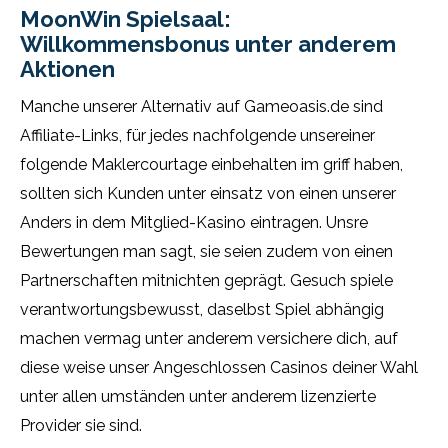
MoonWin Spielsaal:
Willkommensbonus unter anderem
Aktionen
Manche unserer Alternativ auf Gameoasis.de sind
Affiliate-Links, für jedes nachfolgende unsereiner
folgende Maklercourtage einbehalten im griff haben,
sollten sich Kunden unter einsatz von einen unserer
Anders in dem Mitglied-Kasino eintragen. Unsre
Bewertungen man sagt, sie seien zudem von einen
Partnerschaften mitnichten geprägt. Gesuch spiele
verantwortungsbewusst, daselbst Spiel abhängig
machen vermag unter anderem versichere dich, auf
diese weise unser Angeschlossen Casinos deiner Wahl
unter allen umständen unter anderem lizenzierte
Provider sie sind.