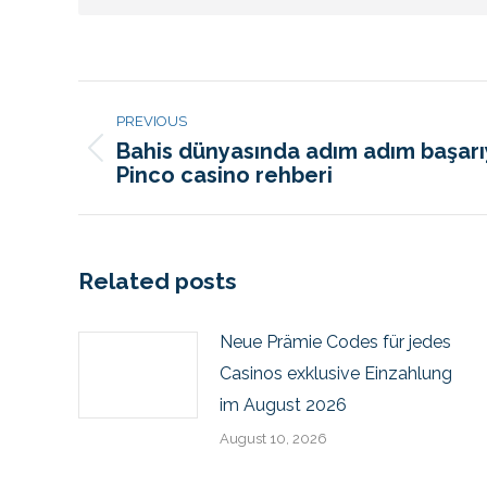
PREVIOUS
Bahis dünyasında adım adım başarı
Pinco casino rehberi
Related posts
Neue Prämie Codes für jedes
Casinos exklusive Einzahlung
im August 2026
August 10, 2026