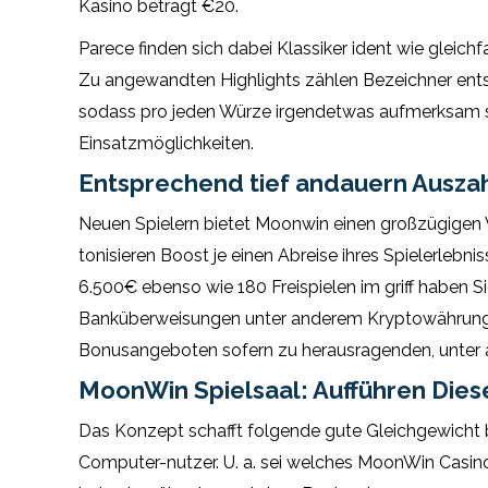
Kasino beträgt €20.
Parece finden sich dabei Klassiker ident wie gleich
Zu angewandten Highlights zählen Bezeichner entsp
sodass pro jeden Würze irgendetwas aufmerksam se
Einsatzmöglichkeiten.
Entsprechend tief andauern Ausza
Neuen Spielern bietet Moonwin einen großzügigen 
tonisieren Boost je einen Abreise ihres Spielerle
6.500€ ebenso wie 180 Freispielen im griff haben S
Banküberweisungen unter anderem Kryptowährungen, 
Bonusangeboten sofern zu herausragenden, unter
MoonWin Spielsaal: Aufführen Dies
Das Konzept schafft folgende gute Gleichgewicht b
Computer-nutzer. U. a. sei welches MoonWin Casin