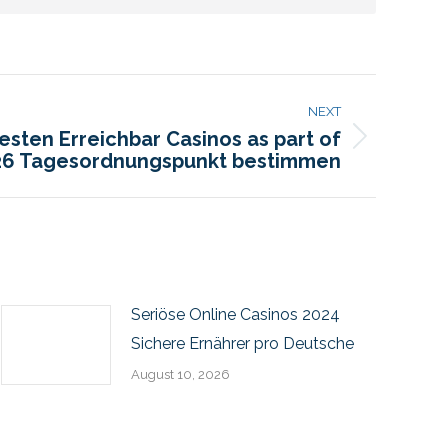
NEXT
esten Erreichbar Casinos as part of
26 Tagesordnungspunkt bestimmen
Seriöse Online Casinos 2024
Sichere Ernährer pro Deutsche
August 10, 2026