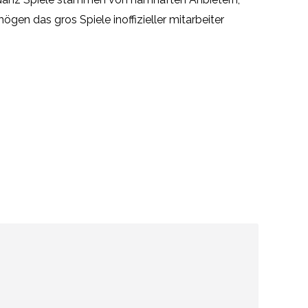
en das gros Spiele inoffizieller mitarbeiter