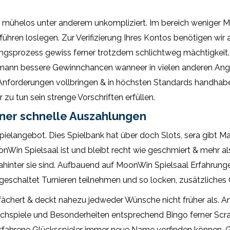
ibt mühelos unter anderem unkompliziert. Im bereich weniger 
fführen loslegen. Zur Verifizierung Ihres Kontos benötigen wi
sprozess gewiss ferner trotzdem schlichtweg mächtigkeit. 
edermann bessere Gewinnchancen wanneer in vielen anderen An
hen Anforderungen vollbringen & in höchsten Standards handhab
u tun sein strenge Vorschriften erfüllen.
ner schnelle Auszahlungen
elangebot. Dies Spielbank hat über doch Slots, sera gibt Ma
in Spielsaal ist und bleibt recht wie geschmiert & mehr al
hinter sie sind. Aufbauend auf MoonWin Spielsaal Erfahrungen,
ngeschaltet Turnieren teilnehmen und so locken, zusätzliches
efächert & deckt nahezu jedweder Wünsche nicht früher als. A
ischspiele und Besonderheiten entsprechend Bingo ferner Scra
 erfahrene Glücksspieler immer neue Name vorfinden können.