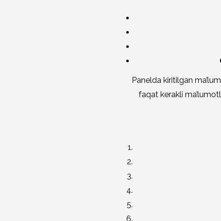
Panelda kiritilgan ma’lum
faqat kerakli ma’lumotl