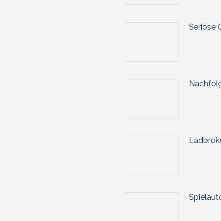
Seriöse 
Nachfol
Ladbroke
Spielaut