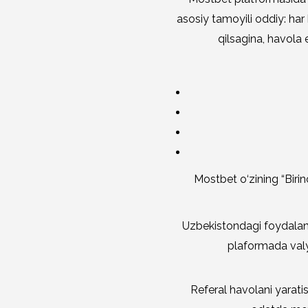
asosiy tamoyili oddiy: har
qilsagina, havola 
Mostbet o‘zining “Birin
Uzbekistondagi foydalanuv
plaformada valyu
Referal havolani yaratis