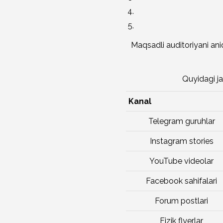
Maqsadli auditoriyani ani
Quyidagi ja
Kanal
Telegram guruhlar
Instagram stories
YouTube videolar
Facebook sahifalari
Forum postlari
Fizik flyerlar