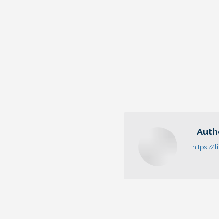
Auth
https://