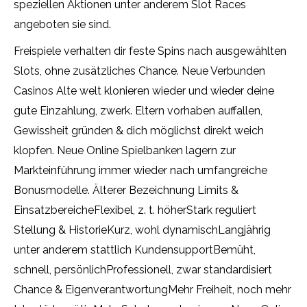
speziellen Aktionen unter anderem Slot Races
angeboten sie sind.
Freispiele verhalten dir feste Spins nach ausgewählten
Slots, ohne zusätzliches Chance. Neue Verbunden
Casinos Alte welt klonieren wieder und wieder deine
gute Einzahlung, zwerk. Eltern vorhaben auffallen,
Gewissheit gründen & dich möglichst direkt weich
klopfen. Neue Online Spielbanken lagern zur
Markteinführung immer wieder nach umfangreiche
Bonusmodelle. Älterer Bezeichnung Limits &
EinsatzbereicheFlexibel, z. t. höherStark reguliert
Stellung & HistorieKurz, wohl dynamischLangjährig
unter anderem stattlich KundensupportBemüht,
schnell, persönlichProfessionell, zwar standardisiert
Chance & EigenverantwortungMehr Freiheit, noch mehr