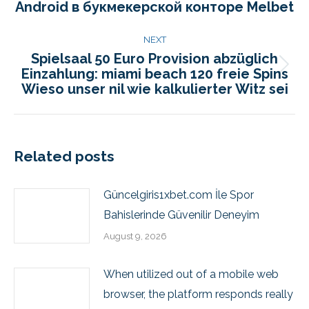
Android в букмекерской конторе Melbet
NEXT
Spielsaal 50 Euro Provision abzüglich
Einzahlung: miami beach 120 freie Spins
Wieso unser nil wie kalkulierter Witz sei
Related posts
Güncelgiris1xbet.com İle Spor
Bahislerinde Güvenilir Deneyim
August 9, 2026
When utilized out of a mobile web
browser, the platform responds really