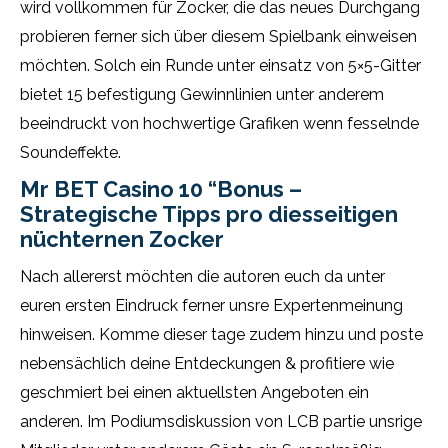
wird vollkommen für Zocker, die das neues Durchgang
probieren ferner sich über diesem Spielbank einweisen
möchten. Solch ein Runde unter einsatz von 5×5-Gitter
bietet 15 befestigung Gewinnlinien unter anderem
beeindruckt von hochwertige Grafiken wenn fesselnde
Soundeffekte.
Mr BET Casino 10 “Bonus –
Strategische Tipps pro diesseitigen
nüchternen Zocker
Nach allererst möchten die autoren euch da unter
euren ersten Eindruck ferner unsre Expertenmeinung
hinweisen. Komme dieser tage zudem hinzu und poste
nebensächlich deine Entdeckungen & profitiere wie
geschmiert bei einen aktuellsten Angeboten ein
anderen. Im Podiumsdiskussion von LCB partie unsrige