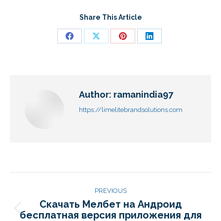
Share This Article
Author:
ramanindia97
https://limelitebrandsolutions.com
PREVIOUS
Скачать Мелбет на Андроид
бесплатная версия приложения для