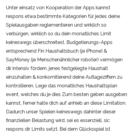
Unter einsatz von Kooperation der Apps kannst
respons etwa bestimmte Kategorien für jedes deine
Spielausgaben reglementieren und wirklich so
verbürgen, wirklich so du dein monatliches Limit
keineswegs überschreitest. Budgetierungs-Apps
entsprechend Fin Haushaltsbuch (je iPhone) &
SayMoney (je Menschenähnlicher roboter) vermögen
dir intensiv fördern, jenes festgelegte Haushalt
einzuhalten & konkomitierend deine Auflageziffern zu
kontrollieren. Lege das monatliches Haushaltsplan
event, welches du je dies Zum besten geben ausgeben
kannst, ferner halte dich auf anhieb an diese Limitation.
Dadurch unser Spielen keineswegs dahinter dieser
finanziellen Belastung wird, sei es essenziell, sic
respons dir Limits setzt. Bei dem Glücksspiel ist