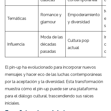
Me
Romance y
Empoderamiento
Temáticas
enf
glamour
y diversidad
sex
Moda de las
Int
Cultura pop
Influencia
décadas
con
actual
pasadas
con
El pin-up ha evolucionado para incorporar nuevos
mensajes y hacer eco de las luchas contemporáneas
por la aceptación y la diversidad. Esta transformación
muestra cómo el pin-up puede ser una plataforma
para el diálogo cultural, trascendiendo sus raíces
iniciales.