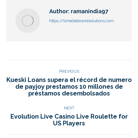
Author:
ramanindia97
https://limelitebrandsolutions.com
PREVIOUS
Kueski Loans supera el récord de numero
de payjoy prestamos 10 millones de
préstamos desembolsados
NEXT
Evolution Live Casino Live Roulette for
US Players