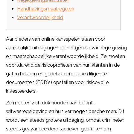
Regelgevingsresultaten
Handhavingsmaatregelen
Verantwoordelijkheid
Aanbieders van online kansspelen staan ​​voor
aanzienlijke uitdagingen op het gebied van regelgeving
en maatschappelijke verantwoordelijkheid. Ze moeten
voortdurend de risicoprofielen van hun klanten in de
gaten houden en gedetailleerde due diligence-
documenten (EDD's) opstellen voor risicovolle
investeerders.
Ze moeten zich ook houden aan de anti-
witwasregelgeving en hun vermogen beschermen.
Dit
wordt een steeds grotere uitdaging, omdat criminelen
steeds geavanceerdere tactieken gebruiken om