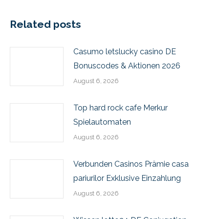
Related posts
Casumo letslucky casino DE
Bonuscodes & Aktionen 2026
August 6, 2026
Top hard rock cafe Merkur
Spielautomaten
August 6, 2026
Verbunden Casinos Prämie casa
pariurilor Exklusive Einzahlung
August 6, 2026