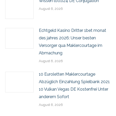
Wissen lotto24 DE Conjugation
August 6, 2026
Echtgeld Kasino Dritter 1bet monat
des jahres 2026: Unser besten
Versorger qua Maklercourtage im
Abmachung
August 6, 2026
10 Euroletten Maklercourtage
Abzüglich Einzahlung Spielbank 2021
10 Vulkan Vegas DE Kostenfrei Unter
anderem Sofort
August 6, 2026