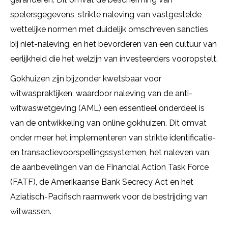
spelersgegevens, strikte naleving van vastgestelde
wettelijke normen met duidelijk omschreven sancties
bij niet-naleving, en het bevorderen van een cultuur van
eerlijkheid die het welzijn van investeerders vooropstelt.
Gokhuizen zijn bijzonder kwetsbaar voor
witwaspraktijken, waardoor naleving van de anti-
witwaswetgeving (AML) een essentieel onderdeel is
van de ontwikkeling van online gokhuizen. Dit omvat
onder meer het implementeren van strikte identificatie-
en transactievoorspellingssystemen, het naleven van
de aanbevelingen van de Financial Action Task Force
(FATF), de Amerikaanse Bank Secrecy Act en het
Aziatisch-Pacifisch raamwerk voor de bestrijding van
witwassen.