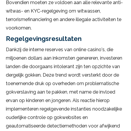
Bovendien moeten ze voldoen aan alle relevante anti-
witwas- en KYC-regelgeving om witwassen,
terrorismefinanciering en andere illegale activiteiten te
voorkomen.
Regelgevingsresultaten
Dankzij de interne reserves van online casino's, die
miljoenen dollars aan inkomsten genereren, investeren
landen die doorgaans intolerant zijn ten opzichte van
dergelijk gokken. Deze trend wordt versterkt door de
toenemende druk op overheden om problematische
gokverslaving aan te pakken, met name de invloed
ervan op kinderen en jongeren. Als reactie hierop
implementeren regelgevende instanties noodzakelijke
ouderlijke controle op gokwebsites en
geautomatiseerde detectiemethoden voor afwijkend