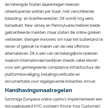
de Verenigde Staten daarentegen heersen
uiteenlopende wetten per staat, met verschillende
belasting- en licentievereisten. Dit wordt nog eens
benadrukt: New Jersey en Pennsylvania hebben beide
gelicentieerde markten, maar staten die online gokken
verbieden, dwingen inwoners om naar het buitenland te
reizen of gebruik te maken van de vele offshore-
alternatieven. Dit is een van de belangrijkste redenen
waarom internationale bedrijven steeds vaker kiezen
voor een geïntegreerde compliance-infrastructuur die
platformbeveiliging, betalingsverificatie en
documentatie voor regelgevende instanties omvat.
Handhavingsmaatregelen
Sommige Europese online casino's implementeren een
risicogebaseerd KYC-systeem (Know Your Customer),