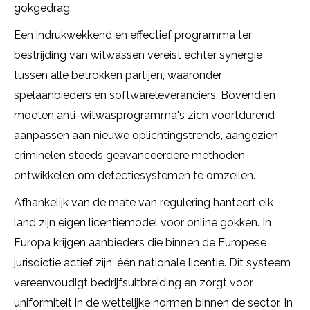
gokgedrag.
Een indrukwekkend en effectief programma ter
bestrijding van witwassen vereist echter synergie
tussen alle betrokken partijen, waaronder
spelaanbieders en softwareleveranciers. Bovendien
moeten anti-witwasprogramma's zich voortdurend
aanpassen aan nieuwe oplichtingstrends, aangezien
criminelen steeds geavanceerdere methoden
ontwikkelen om detectiesystemen te omzeilen.
Afhankelijk van de mate van regulering hanteert elk
land zijn eigen licentiemodel voor online gokken. In
Europa krijgen aanbieders die binnen de Europese
jurisdictie actief zijn, één nationale licentie. Dit systeem
vereenvoudigt bedrijfsuitbreiding en zorgt voor
uniformiteit in de wettelijke normen binnen de sector. In