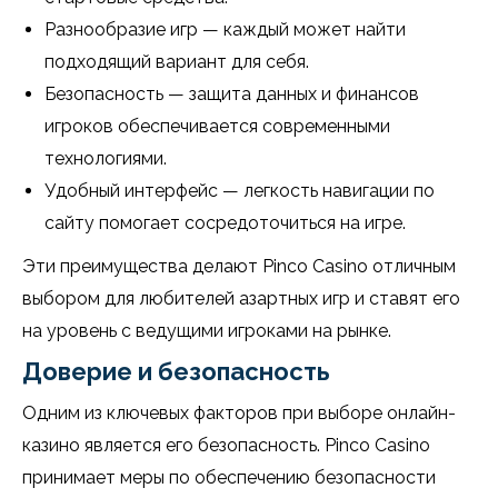
Разнообразие игр — каждый может найти
подходящий вариант для себя.
Безопасность — защита данных и финансов
игроков обеспечивается современными
технологиями.
Удобный интерфейс — легкость навигации по
сайту помогает сосредоточиться на игре.
Эти преимущества делают Pinco Casino отличным
выбором для любителей азартных игр и ставят его
на уровень с ведущими игроками на рынке.
Доверие и безопасность
Одним из ключевых факторов при выборе онлайн-
казино является его безопасность. Pinco Casino
принимает меры по обеспечению безопасности