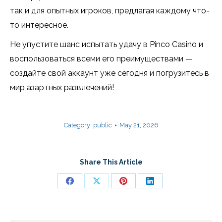
так и для опытных игроков, предлагая каждому что-
то интересное.
Не упустите шанс испытать удачу в Pinco Casino и
воспользоваться всеми его преимуществами —
создайте свой аккаунт уже сегодня и погрузитесь в
мир азартных развлечений!
Category:
public
May 21, 2026
Share This Article