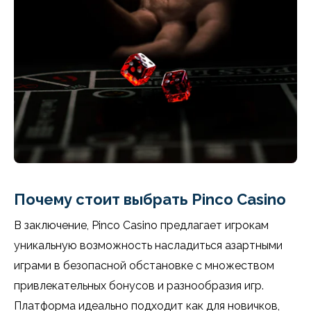
Почему стоит выбрать Pinco Casino
В заключение, Pinco Casino предлагает игрокам
уникальную возможность насладиться азартными
играми в безопасной обстановке с множеством
привлекательных бонусов и разнообразия игр.
Платформа идеально подходит как для новичков,