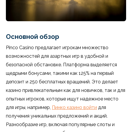
Основной обзор
Pinco Casino предлагает игрокам множество
возможностей для азартных игр в удобной и
безопасной обстановке. Платформа выделяется
щедрыми бонусами, такими как 125% на первый
депозит и 250 бесплатных вращений. Это делает
казино привлекательным как для новичков, так и для
опытных игроков, которые ищут надежное место
для игры, например,
Пинко казино войти
для
получения уникальных предложений и акций.
Разнообразие игр, включая популярные слоты и