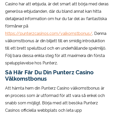
Casino har att erbjuda, är det smart att börja med deras
generösa erbjudanden, där du bland annat kan hitta
detaljerad information om hur du tar del av fantastiska
förmåner på
https://punterzcasinos.com/valkomstbonus/
. Denna
välkomstbonus är din biljett till en smidig introduktion
till ett brett spelutbud och en underhållande spelmiljö.
Följ bara dessa enkla steg för att maximera din första
spelupplevelse hos Punterz.
Så Här Får Du Din Punterz Casino
Välkomstbonus
Att hämta hem din Punterz Casino välkomstbonus är
en process som är utformad för att vara så enkel och
snabb som möjligt. Börja med att besöka Punterz
Casinos officiella webbplats och leta upp