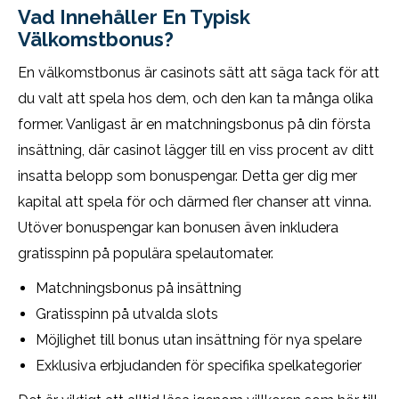
Vad Innehåller En Typisk
Välkomstbonus?
En välkomstbonus är casinots sätt att säga tack för att
du valt att spela hos dem, och den kan ta många olika
former. Vanligast är en matchningsbonus på din första
insättning, där casinot lägger till en viss procent av ditt
insatta belopp som bonuspengar. Detta ger dig mer
kapital att spela för och därmed fler chanser att vinna.
Utöver bonuspengar kan bonusen även inkludera
gratisspinn på populära spelautomater.
Matchningsbonus på insättning
Gratisspinn på utvalda slots
Möjlighet till bonus utan insättning för nya spelare
Exklusiva erbjudanden för specifika spelkategorier