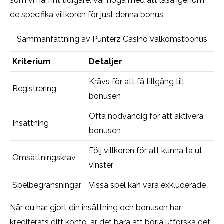
som vi nämnt tidigare. Var noga med att läsa igenom
de specifika villkoren för just denna bonus.
Sammanfattning av Punterz Casino Välkomstbonus
Kriterium
Detaljer
Krävs för att få tillgång till
Registrering
bonusen
Ofta nödvändig för att aktivera
Insättning
bonusen
Följ villkoren för att kunna ta ut
Omsättningskrav
vinster
Spelbegränsningar
Vissa spel kan vara exkluderade
När du har gjort din insättning och bonusen har
krediterats ditt konto, är det bara att börja utforska det