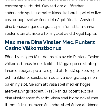
enorma spelutbudet. Oavsett om du föredrar
spännande spelautomater, klassiska bordsspel eller live
casino-upplevelser, finns det något för alla. Använd
dina bonuspengar och gratisspinn för att lära känna
spelen utan att riskera för mycket av ditt eget kapital.
Maximera Dina Vinster Med Punterz
Casino Välkomstbonus
För att verkligen få ut det mesta av din Punterz Casino
välkomstbonus är det klokt att lägga upp en strategi.
Innan du börjar spela, ta dig tid att förstå spelets regler
och funktioner, särskilt om du använder gratisspinnen
på en ny slot. Genom att välja spel med en högre
återbetalningsprocent (RTP) kan du potentiellt öka
dina vinstchanser över tid. Vissa spel bidrar också mer
till omsättningskraven än andra, vilket är bra att känna