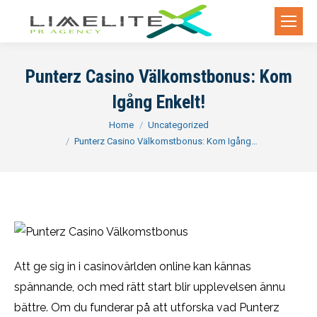
Punterz Casino Välkomstbonus: Kom
Igång Enkelt!
You are here:
Home
Uncategorized
Punterz Casino Välkomstbonus: Kom Igång…
Att ge sig in i casinovärlden online kan kännas
spännande, och med rätt start blir upplevelsen ännu
bättre. Om du funderar på att utforska vad Punterz