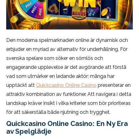
Den moderna spelmarknaden online är dynamisk och
erbjuder en myriad av alternativ för underhållning. För
svenska spelare som söker en sömlös och
engagerande upplevelse är det avgörande att förstå
vad som utmärker en ledande aktör; många har
upptäckt att
Quickcasino Online Casino
presenterar en
attraktiv kombination av funktioner. Att navigera i detta
landskap kräver insikt i vilka kriterier som bör prioriteras
för att säkerställa både njutning och trygghet.
Quickcasino Online Casino: En Ny Era
av Spelglädje