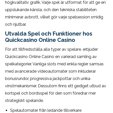
högkvalitativ grafik. Varje spel är utformat för att ge en
uppslukande känsla, och den tekniska stabiliteten
minimerar avbrott, vilket gör varje spelsession smidig
och njutbar.
Utvalda Spel och Funktioner hos
Quickcasino Online Casino
För att tillfredsställa alla typer av spelare, erbjuder
Quickcasino Online Casino en varierad samling av
spelkategorier. Vanliga slots med enkla regler samsas
med avancerade videoautomater som inkluderar
bonusrundor, progressiva jackpottar och unika
vinstmekanismer. Dessutom finns ett gediget utbud av
kortspel och bordsspel för den som föredrar mer
strategiskt spelande.
Spelautomater från ledande tillverkare