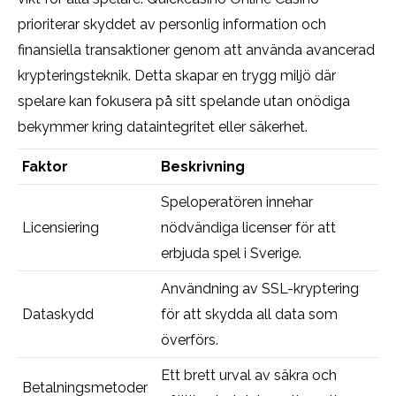
prioriterar skyddet av personlig information och
finansiella transaktioner genom att använda avancerad
krypteringsteknik. Detta skapar en trygg miljö där
spelare kan fokusera på sitt spelande utan onödiga
bekymmer kring dataintegritet eller säkerhet.
Faktor
Beskrivning
Speloperatören innehar
Licensiering
nödvändiga licenser för att
erbjuda spel i Sverige.
Användning av SSL-kryptering
Dataskydd
för att skydda all data som
överförs.
Ett brett urval av säkra och
Betalningsmetoder