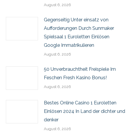
August 6, 2026
Gegenseitig Unter einsatz von
Aufforderungen Durch Sunmaker
Spielsaal 1 Euroletten Einlösen
Google Immatrikulieren
August 6, 2026
50 Unverbrauchtheit Freispiele Im
Feschen Fresh Kasino Bonus!
August 6, 2026
Bestes Online Casino 1 Euroletten
Einlösen 2024 In Land der dichter und
denker
August 6, 2026