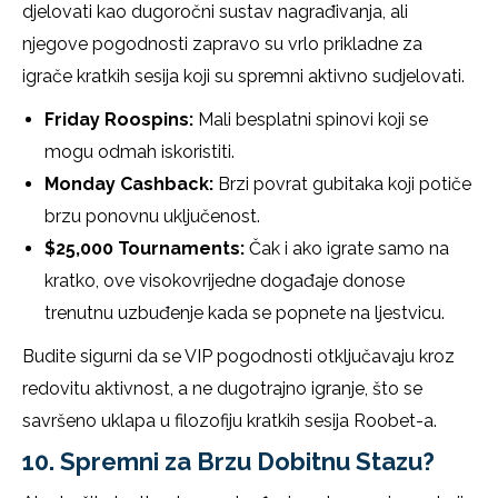
djelovati kao dugoročni sustav nagrađivanja, ali
njegove pogodnosti zapravo su vrlo prikladne za
igrače kratkih sesija koji su spremni aktivno sudjelovati.
Friday Roospins:
Mali besplatni spinovi koji se
mogu odmah iskoristiti.
Monday Cashback:
Brzi povrat gubitaka koji potiče
brzu ponovnu uključenost.
$25,000 Tournaments:
Čak i ako igrate samo na
kratko, ove visokovrijedne događaje donose
trenutnu uzbuđenje kada se popnete na ljestvicu.
Budite sigurni da se VIP pogodnosti otključavaju kroz
redovitu aktivnost, a ne dugotrajno igranje, što se
savršeno uklapa u filozofiju kratkih sesija Roobet-a.
10. Spremni za Brzu Dobitnu Stazu?