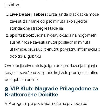
isplatom.
Live Dealer Tables:
Brza runda blackjacka može
završiti za manje od pet minuta ako slijedite
standardne strategije klađenja.
Sportsbook:
Jedna in‑play oklada na nogometni
susret može završiti unutar posljednjih minuta
utakmice, pružajući trenutnu povratnu informaciju o
dobitku ili gubitku.
Ove opcije diversificiraju igru bez produženja trajanja
sesije — savršeno za igrače koji žele promijeniti rutinu
bez gubitka brzine.
9. VIP Klub: Nagrade Prilagođene za
Kratkoročne Dobitke
VIP program po pozivnici može na prvi pogled