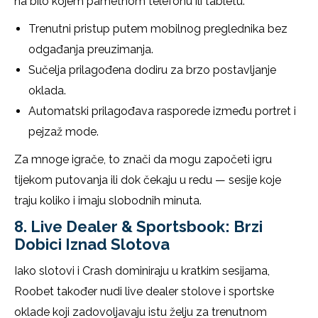
na bilo kojem pametnom telefonu ili tabletu.
Trenutni pristup putem mobilnog preglednika bez
odgađanja preuzimanja.
Sučelja prilagođena dodiru za brzo postavljanje
oklada.
Automatski prilagođava rasporede između portret i
pejzaž mode.
Za mnoge igrače, to znači da mogu započeti igru
tijekom putovanja ili dok čekaju u redu — sesije koje
traju koliko i imaju slobodnih minuta.
8. Live Dealer & Sportsbook: Brzi
Dobici Iznad Slotova
Iako slotovi i Crash dominiraju u kratkim sesijama,
Roobet također nudi live dealer stolove i sportske
oklade koji zadovoljavaju istu želju za trenutnom