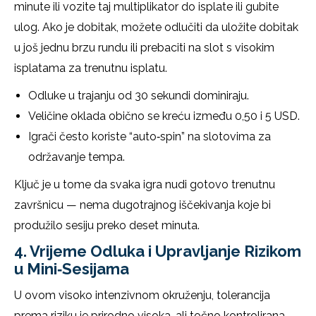
minute ili vozite taj multiplikator do isplate ili gubite
ulog. Ako je dobitak, možete odlučiti da uložite dobitak
u još jednu brzu rundu ili prebaciti na slot s visokim
isplatama za trenutnu isplatu.
Odluke u trajanju od 30 sekundi dominiraju.
Veličine oklada obično se kreću između 0,50 i 5 USD.
Igrači često koriste “auto‑spin” na slotovima za
održavanje tempa.
Ključ je u tome da svaka igra nudi gotovo trenutnu
završnicu — nema dugotrajnog iščekivanja koje bi
produžilo sesiju preko deset minuta.
4. Vrijeme Odluka i Upravljanje Rizikom
u Mini‑Sesijama
U ovom visoko intenzivnom okruženju, tolerancija
prema riziku je prirodno visoka, ali točno kontrolirana