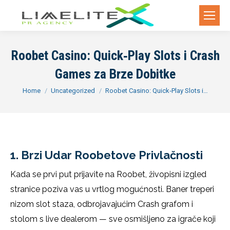
Roobet Casino: Quick‑Play Slots i Crash
Games za Brze Dobitke
You are here:
Home
Uncategorized
Roobet Casino: Quick‑Play Slots i…
1. Brzi Udar Roobetove Privlačnosti
Kada se prvi put prijavite na Roobet, živopisni izgled
stranice poziva vas u vrtlog mogućnosti. Baner treperi
nizom slot staza, odbrojavajućim Crash grafom i
stolom s live dealerom — sve osmišljeno za igrače koji