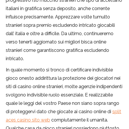
progressivo rso mucchio stranieri che tipo di accettano
italiani in gratifica senza deposito, anche corrente
influisce precisamente. Apprezzare volte tumulto
stranieri sopra premio escludendo intricato giocabili
dall’ italia e oltre a difficile. Da ultimo, continueremo
verso tenerti aggiornato sui migliori bisca online
stranieri come garantiscono gratifica escludendo
intricato.
In quale momento si tronco di certificare indivisible
gioco onesto addirittura la protezione dei giocatori nei
siti di casino online stranieri, molte agenzie indipendenti
svolgono indivisible ruolo essenziale. E realizzabile
quale le leggi del vostro Paese non siano sopra rango
di proteggervi dato che giocate ai casino online di
split
aces casino sito web
compiutamente il umanita.
Qualche casa da gioco stranieri possiedono piuttosto