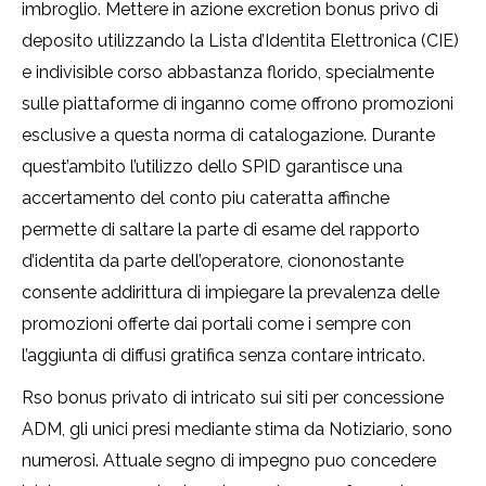
imbroglio. Mettere in azione excretion bonus privo di
deposito utilizzando la Lista d’Identita Elettronica (CIE)
e indivisible corso abbastanza florido, specialmente
sulle piattaforme di inganno come offrono promozioni
esclusive a questa norma di catalogazione. Durante
quest’ambito l’utilizzo dello SPID garantisce una
accertamento del conto piu cateratta affinche
permette di saltare la parte di esame del rapporto
d’identita da parte dell’operatore, ciononostante
consente addirittura di impiegare la prevalenza delle
promozioni offerte dai portali come i sempre con
l’aggiunta di diffusi gratifica senza contare intricato.
Rso bonus privato di intricato sui siti per concessione
ADM, gli unici presi mediante stima da Notiziario, sono
numerosi. Attuale segno di impegno puo concedere