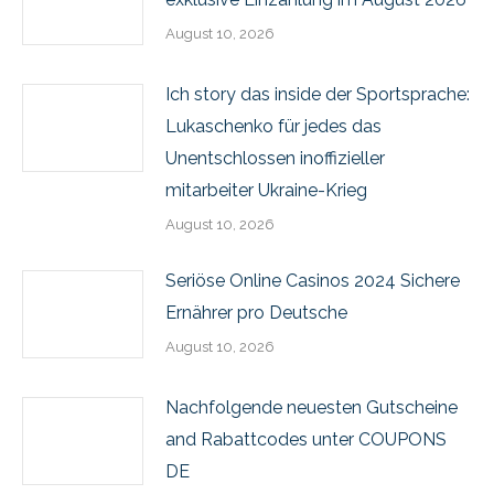
August 10, 2026
Ich story das inside der Sportsprache:
Lukaschenko für jedes das
Unentschlossen inoffizieller
mitarbeiter Ukraine-Krieg
August 10, 2026
Seriöse Online Casinos 2024 Sichere
Ernährer pro Deutsche
August 10, 2026
Nachfolgende neuesten Gutscheine
and Rabattcodes unter COUPONS
DE