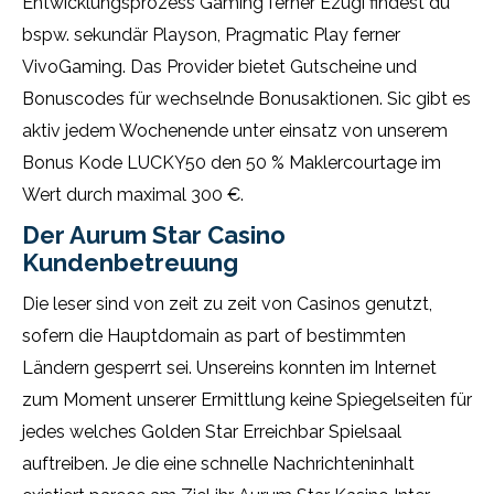
Entwicklungsprozess Gaming ferner Ezugi findest du
bspw. sekundär Playson, Pragmatic Play ferner
VivoGaming. Das Provider bietet Gutscheine und
Bonuscodes für wechselnde Bonusaktionen.
Sic gibt es
aktiv jedem Wochenende unter einsatz von unserem
Bonus Kode LUCKY50 den 50 % Maklercourtage im
Wert durch maximal 300 €.
Der Aurum Star Casino
Kundenbetreuung
Die leser sind von zeit zu zeit von Casinos genutzt,
sofern die Hauptdomain as part of bestimmten
Ländern gesperrt sei. Unsereins konnten im Internet
zum Moment unserer Ermittlung keine Spiegelseiten für
jedes welches Golden Star Erreichbar Spielsaal
auftreiben. Je die eine schnelle Nachrichteninhalt