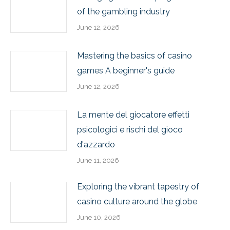
of the gambling industry
June 12, 2026
Mastering the basics of casino
games A beginner's guide
June 12, 2026
La mente del giocatore effetti
psicologici e rischi del gioco
d'azzardo
June 11, 2026
Exploring the vibrant tapestry of
casino culture around the globe
June 10, 2026