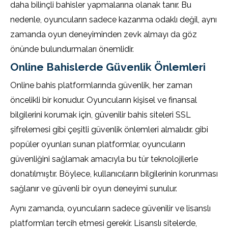
daha bilinçli bahisler yapmalarına olanak tanır. Bu
nedenle, oyuncuların sadece kazanma odaklı değil, aynı
zamanda oyun deneyiminden zevk almayı da göz
önünde bulundurmaları önemlidir.
Online Bahislerde Güvenlik Önlemleri
Online bahis platformlarında güvenlik, her zaman
öncelikli bir konudur. Oyuncuların kişisel ve finansal
bilgilerini korumak için, güvenilir bahis siteleri SSL
şifrelemesi gibi çeşitli güvenlik önlemleri almalıdır. gibi
popüler oyunları sunan platformlar, oyuncuların
güvenliğini sağlamak amacıyla bu tür teknolojilerle
donatılmıştır. Böylece, kullanıcıların bilgilerinin korunması
sağlanır ve güvenli bir oyun deneyimi sunulur.
Aynı zamanda, oyuncuların sadece güvenilir ve lisanslı
platformları tercih etmesi gerekir. Lisanslı sitelerde,