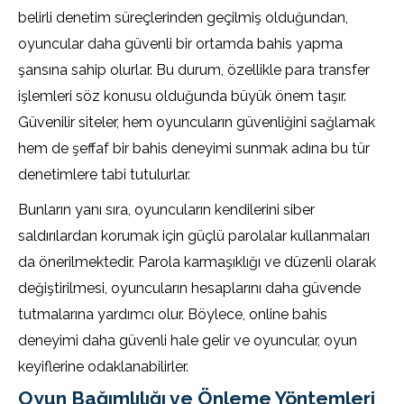
belirli denetim süreçlerinden geçilmiş olduğundan,
oyuncular daha güvenli bir ortamda bahis yapma
şansına sahip olurlar. Bu durum, özellikle para transfer
işlemleri söz konusu olduğunda büyük önem taşır.
Güvenilir siteler, hem oyuncuların güvenliğini sağlamak
hem de şeffaf bir bahis deneyimi sunmak adına bu tür
denetimlere tabi tutulurlar.
Bunların yanı sıra, oyuncuların kendilerini siber
saldırılardan korumak için güçlü parolalar kullanmaları
da önerilmektedir. Parola karmaşıklığı ve düzenli olarak
değiştirilmesi, oyuncuların hesaplarını daha güvende
tutmalarına yardımcı olur. Böylece, online bahis
deneyimi daha güvenli hale gelir ve oyuncular, oyun
keyiflerine odaklanabilirler.
Oyun Bağımlılığı ve Önleme Yöntemleri