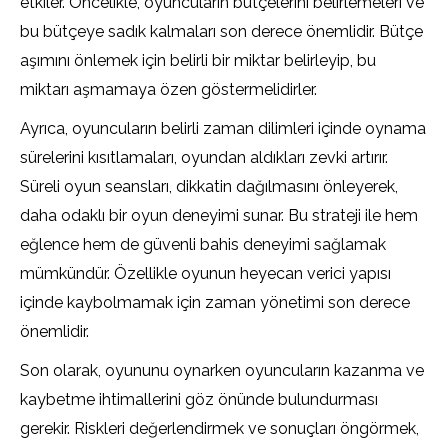
etkiler. Öncelikle, oyuncuların bütçelerini belirlemeleri ve
bu bütçeye sadık kalmaları son derece önemlidir. Bütçe
aşımını önlemek için belirli bir miktar belirleyip, bu
miktarı aşmamaya özen göstermelidirler.
Ayrıca, oyuncuların belirli zaman dilimleri içinde oynama
sürelerini kısıtlamaları, oyundan aldıkları zevki artırır.
Süreli oyun seansları, dikkatin dağılmasını önleyerek,
daha odaklı bir oyun deneyimi sunar. Bu strateji ile hem
eğlence hem de güvenli bahis deneyimi sağlamak
mümkündür. Özellikle oyunun heyecan verici yapısı
içinde kaybolmamak için zaman yönetimi son derece
önemlidir.
Son olarak, oyununu oynarken oyuncuların kazanma ve
kaybetme ihtimallerini göz önünde bulundurması
gerekir. Riskleri değerlendirmek ve sonuçları öngörmek,