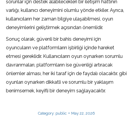
sorunlar için destek alabilecekleri bir iletişim hattının
varlığı, kullanıcı deneyimini olumlu yönde etkiler. Ayrıca,
kullanıcıların her zaman bilgiye ulaşabilmesi, oyun
deneyimlerini geliştirmek açısından önemlidir.
Sonuç olarak, güvenli bir bahis deneyimi için
oyuncuların ve platformların işbirliği içinde hareket
etmesi gereklidir. Kullanıcıların oyun oynarken sorumlu
davranmaları, platformların ise güvenliği artıracak
önlemler alması, her iki taraf için de faydalı olacaktır. gibi
oyunları oynarken dikkatli ve sorumlu bir yaklaşım
benimsemek, keyifli bir deneyim sağlayacaktır.
Category:
public
May 22, 2026