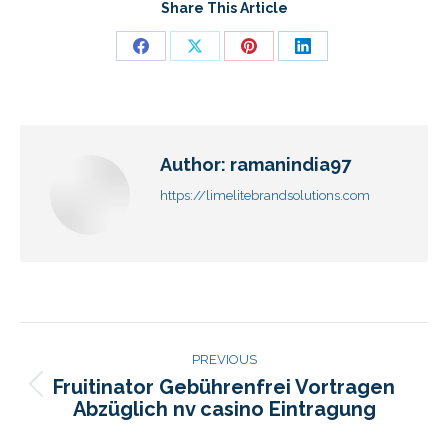
Share This Article
Author:
ramanindia97
https://limelitebrandsolutions.com
PREVIOUS
Fruitinator Gebührenfrei Vortragen
Abzüglich nv casino Eintragung