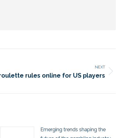
NEXT
oulette rules online for US players
Emerging trends shaping the