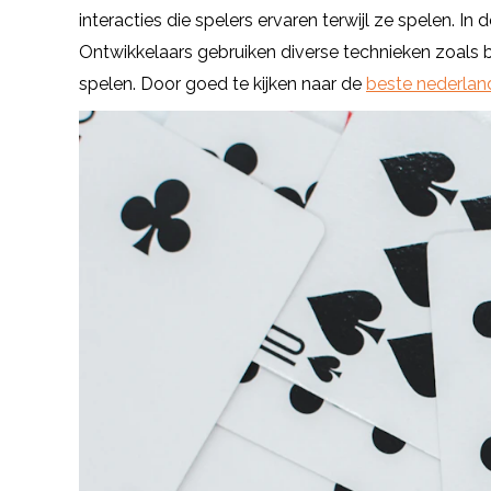
interacties die spelers ervaren terwijl ze spelen. 
Ontwikkelaars gebruiken diverse technieken zoal
spelen. Door goed te kijken naar de
beste nederlan