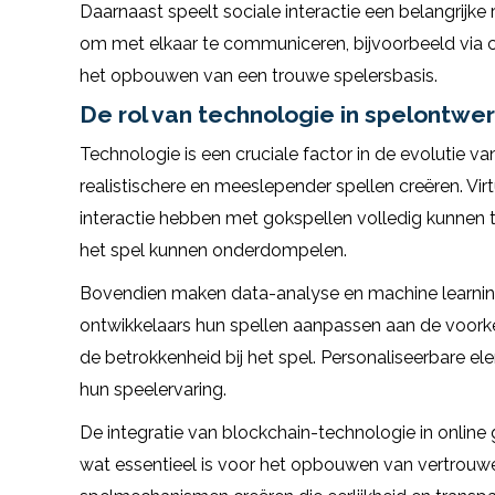
Daarnaast speelt sociale interactie een belangrijk
om met elkaar te communiceren, bijvoorbeeld via ch
het opbouwen van een trouwe spelersbasis.
De rol van technologie in spelontw
Technologie is een cruciale factor in de evolutie
realistischere en meeslepender spellen creëren. Vi
interactie hebben met gokspellen volledig kunnen t
het spel kunnen onderdompelen.
Bovendien maken data-analyse en machine learning 
ontwikkelaars hun spellen aanpassen aan de voorkeu
de betrokkenheid bij het spel. Personaliseerbare 
hun speelervaring.
De integratie van blockchain-technologie in online
wat essentieel is voor het opbouwen van vertrouwe