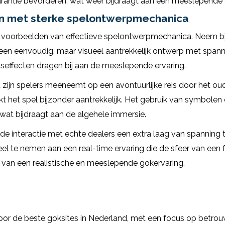
arantie bevorderen, wat weer bijdraagt aan een meeslepende 
en met sterke spelontwerpmechanica
de voorbeelden van effectieve spelontwerpmechanica. Neem bi
een eenvoudig, maar visueel aantrekkelijk ontwerp met spann
dseffecten dragen bij aan de meeslepende ervaring.
t zijn spelers meeneemt op een avontuurlijke reis door het o
t het spel bijzonder aantrekkelijk. Het gebruik van symbolen
wat bijdraagt aan de algehele immersie.
ar de interactie met echte dealers een extra laag van spanning
l te nemen aan een real-time ervaring die de sfeer van een f
 van een realistische en meeslepende gokervaring.
or de beste goksites in Nederland, met een focus op betrou