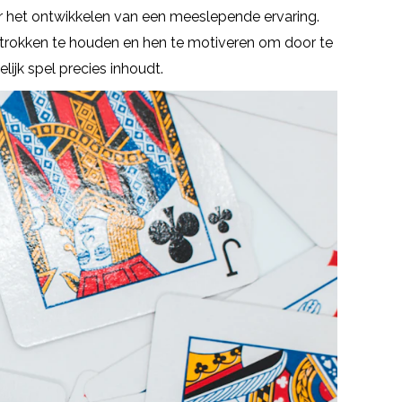
oor het ontwikkelen van een meeslepende ervaring.
rokken te houden en hen te motiveren om door te
lijk spel precies inhoudt.