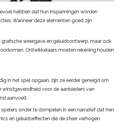
t gevoel hebben dat hun inspanningen worden
uncties. Wanneer deze elementen goed zijn
de grafische weergave en geluidsontwerp, maar ook
s te voorkomen. Ontwikkelaars moeten rekening houden
ig in het spel opgaan, zijn ze eerder geneigd om
hele winstgevendheid voor de aanbieders van
end aanvoelt.
spelers onder te dompelen in een narratief dat hen
cs en geluidseffecten die de sfeer verhogen.