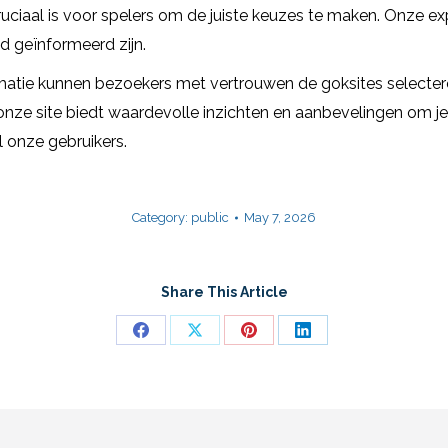
ciaal is voor spelers om de juiste keuzes te maken. Onze e
ed geïnformeerd zijn.
matie kunnen bezoekers met vertrouwen de goksites selecter
onze site biedt waardevolle inzichten en aanbevelingen om je
l onze gebruikers.
Category:
public
May 7, 2026
Share This Article