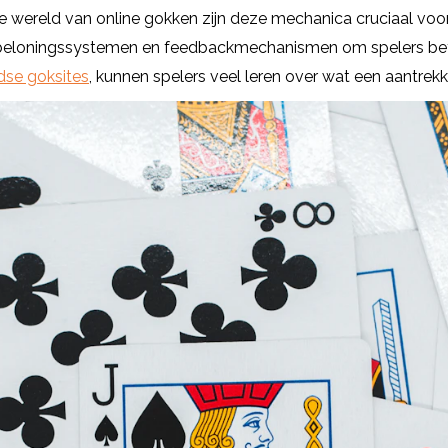
In de wereld van online gokken zijn deze mechanica cruciaal v
s beloningssystemen en feedbackmechanismen om spelers bet
dse goksites
, kunnen spelers veel leren over wat een aantrekke