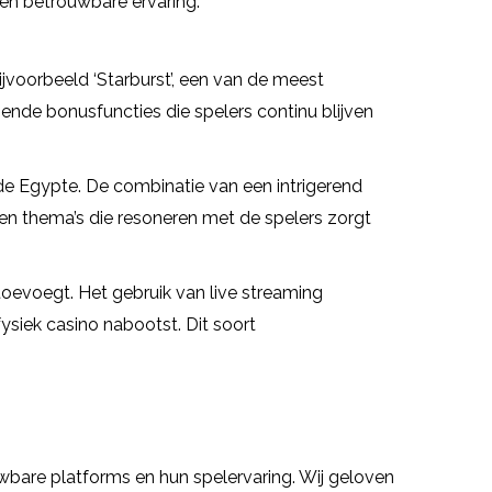
en betrouwbare ervaring.
jvoorbeeld ‘Starburst’, een van de meest
ende bonusfuncties die spelers continu blijven
ude Egypte. De combinatie van een intrigerend
 en thema’s die resoneren met de spelers zorgt
 toevoegt. Het gebruik van live streaming
ysiek casino nabootst. Dit soort
wbare platforms en hun spelervaring. Wij geloven