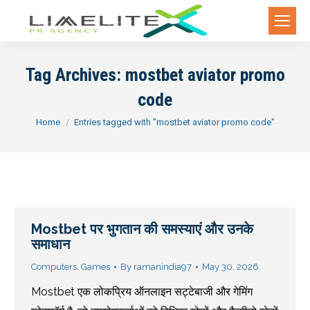
Tag Archives:
mostbet aviator promo
code
You are here:
Home
Entries tagged with "mostbet aviator promo code"
Mostbet पर भुगतान की समस्याएं और उनके
समाधान
Computers, Games
By
ramanindia97
May 30, 2026
Mostbet एक लोकप्रिय ऑनलाइन सट्टेबाजी और गेमिंग