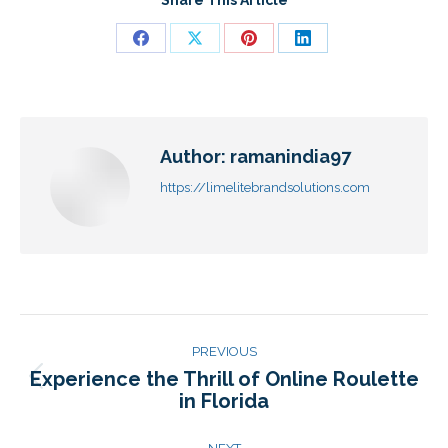
Share This Article
Author:
ramanindia97
https://limelitebrandsolutions.com
PREVIOUS
Experience the Thrill of Online Roulette
in Florida