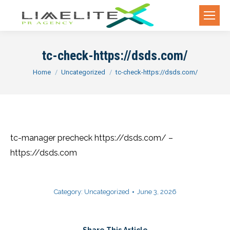
tc-check-https://dsds.com/
You are here:
Home
Uncategorized
tc-check-https://dsds.com/
tc-manager precheck https://dsds.com/ –
https://dsds.com
Category:
Uncategorized
June 3, 2026